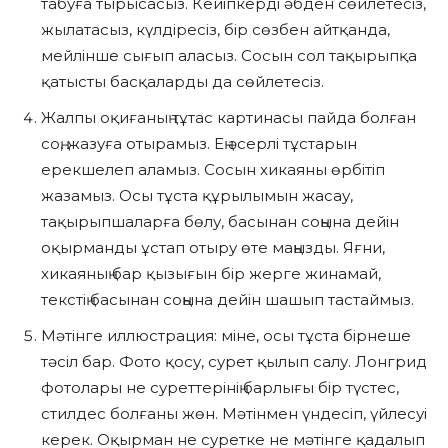
табуға тырысасыз. Кейіпкерді әбден сөйлетесіз,
жылатасыз, күлдіресіз, бір сөзбен айтқанда,
мейлінше сығып аласыз. Сосын сол тақырыпқа
қатысты басқаларды да сөйлетесіз.
Жалпы оқиғаның тұтас картинасы пайда болған
соң, жазуға отырамыз. Ең әсерлі тұстарын
ерекшелеп аламыз. Сосын хикаяны өрбітіп
жазамыз. Осы тұста құрылымын жасау,
тақырыпшаларға бөлу, басынан соңына дейін
оқырманды ұстап отыру өте маңызды. Яғни,
хикаяның бар қызығын бір жерге жинамай,
текстің басынан соңына дейін шашып тастаймыз.
Мәтінге иллюстрация: міне, осы тұста бірнеше
тәсіл бар. Фото қосу, сурет қылып салу. Лонгрид
фотолары не суреттерінің барлығы бір түстес,
стилдес болғаны жөн. Мәтінмен үндесіп, үйлесуі
керек. Оқырман не суретке не мәтінге қадалып