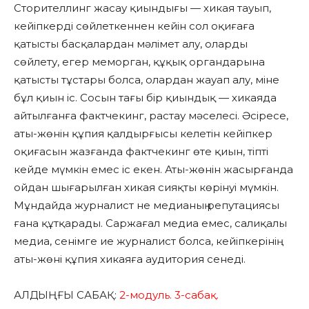
Сторителлинг жасау қиындығы — хикая тауып,
кейіпкерді сөйлеткеннен кейін сол оқиғаға
қатысты басқалардан мәлімет алу, оларды
сөйлету, егер меморган, құқық органдарына
қатысты тұстары болса, олардан жауап алу, міне
бұл қиын іс. Сосын тағы бір қиындық — хикаяда
айтылғанға фактчекинг, растау мәселесі. Әсіресе,
аты-жөнін құпия қалдырғысы келетін кейіпкер
оқиғасын жазғанда фактчекинг өте қиын, тіпті
кейде мүмкін емес іс екен. Аты-жөнін жасырғанда
ойдан шығарылған хикая сияқты көрінуі мүмкін.
Мұндайда журналист не медианың репутациясы
ғана құтқарады. Саржағал медиа емес, салиқалы
медиа, сенімге ие журналист болса, кейіпкерінің
аты-жөні құпия хикаяға аудитория сенеді.
АЛДЫҢҒЫ САБАҚ:
2-модуль. 3-сабақ.