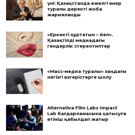
үні: Қазақстанда ежелгі өнер
туралы деректі жоба
жарияланды
«Еркекті құртатын – әйел».
Қазақтілді медиадағы
гендерлік стереотиптер
«Масс-медиа туралы» заңдағы
негізгі өзгерістерге шолу
Alternativa Film Labs Impact
Lab бағдарламасына қатысуға
өтініш қабылдап жатыр