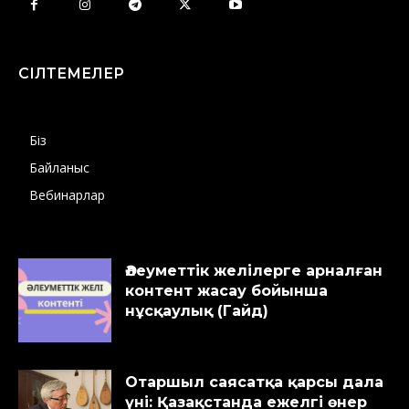
СІЛТЕМЕЛЕР
Біз
Байланыс
Вебинарлар
Әлеуметтік желілерге арналған
контент жасау бойынша
нұсқаулық (Гайд)
Отаршыл саясатқа қарсы дала
үні: Қазақстанда ежелгі өнер