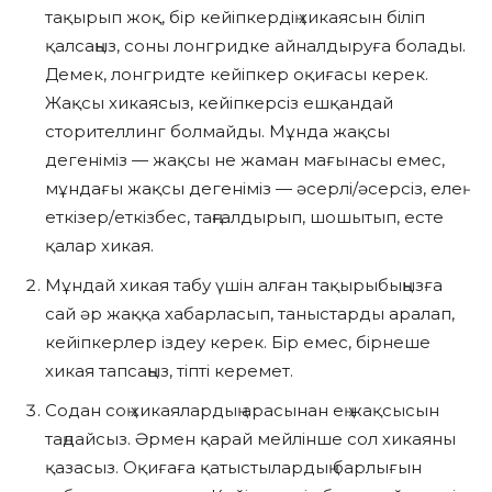
тақырып жоқ, бір кейіпкердің хикаясын біліп
қалсаңыз, соны лонгридке айналдыруға болады.
Демек, лонгридте кейіпкер оқиғасы керек.
Жақсы хикаясыз, кейіпкерсіз ешқандай
сторителлинг болмайды. Мұнда жақсы
дегеніміз — жақсы не жаман мағынасы емес,
мұндағы жақсы дегеніміз — әсерлі/әсерсіз, елең
еткізер/еткізбес, таңғалдырып, шошытып, есте
қалар хикая.
Мұндай хикая табу үшін алған тақырыбыңызға
сай әр жаққа хабарласып, таныстарды аралап,
кейіпкерлер іздеу керек. Бір емес, бірнеше
хикая тапсаңыз, тіпті керемет.
Содан соң хикаялардың арасынан ең жақсысын
таңдайсыз. Әрмен қарай мейлінше сол хикаяны
қазасыз. Оқиғаға қатыстылардың барлығын