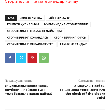
Сторителлингке материалдар жинау
TAGS
ЖӘНІБЕК НҰРЫШ
КЕЙІПКЕР ІЗДЕУ
КЕЙІПКЕР ҚҰПИЯЛЫҒЫ
МУЛЬТИМЕДИА СТОРИТЕЛЛИНГ
СТОРИТЕЛЛИНГ ЖОБАСЫН ДАЙЫНДАУ
СТОРИТЕЛЛИНГ КОМАНДАСЫ
СТОРИТЕЛЛИНГ КУРСЫ
СТОРИТЕЛЛИНГ ОНЛАЙН-МЕКТЕБІ
ТАҚЫРЫП ТАҢДАУ
Предыдущая статья
Следующая статья
«Жұлдызды жекпе-жек»,
2-модуль. 1-сабақ.
Якубович. 7 айдағы ТОП-
Тақырыпқа тереңдеу: «On
телебағдарламалар қайсы?
the clock off the clock»
әдісі