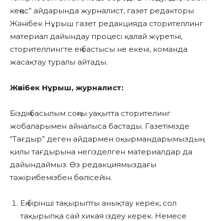
кеңес” айдарында журналист, газет редакторы
Жәнібек Нұрыш газет редакцияда сторителлинг
материал дайындау процесі қалай жүретіні,
сторителлингте ең бастысы не екені, команда
жасақтау туралы айтады.
Жәнібек Нұрыш, журналист:
Біздің басылым соңғы уақытта сторителинг
жобаларымен айналыса бастады. Газетімізде
“Тағдыр” деген айдармен оқырмандарымыздың
қилы тағдырына негізделген материалдар да
дайындаймыз. Өз редакциямыздағы
тәжірибемізбен бөлісейін.
Ең бірінші тақырыпты анықтау керек, сол
тақырыпқа сай хикая іздеу керек. Немесе