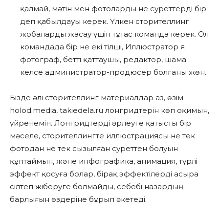
қалмай, мәтін мен фотоларды не суреттерді бір
деп қабылдауы керек. Үлкен сторителлинг
жобаларды жасау үшін тұтас команда керек. Ол
командада бір не екі тілші, Иллюстратор я
фотограф, бетті қаттаушы, редактор, шама
келсе администратор-продюсер болғаны жөн.
Бізде әлі сторителлинг материалдар аз, өзім
holod.media, takiedela.ru лонгридтерін көп оқимын,
үйренемін. Лонгридтерді әрлеуге қатысты бір
мәселе, сторителлингте иллюстрациясы не тек
фотодан не тек сызылған суреттен болуын
құптаймын, және инфографика, анимация, түрлі
эффект қосуға болар, бірақ эффектілерді асыра
сілтеп жіберуге болмайды, себебі назардың
барлығын өздеріне бұрып әкетеді.