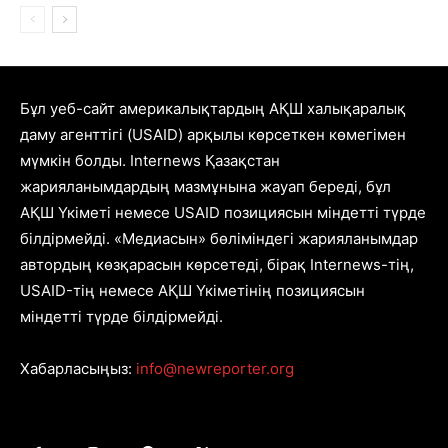
Бұл уеб-сайт америкалықтардың АҚШ халықаралық
даму агенттігі (USAID) арқылы көрсеткен көмегімен
мүмкін болды. Internews Қазақстан
жарияланымдардың мазмұнына жауап береді, бұл
АҚШ Үкіметі немесе USAID позициясын міндетті түрде
білдірмейді. «Медиасын» бөліміндегі жарияланымдар
автордың көзқарасын көрсетеді, бірақ Internews-тің,
USAID-тің немесе АҚШ Үкіметінің позициясын
міндетті түрде білдірмейді.
Хабарласыңыз:
info@newreporter.org