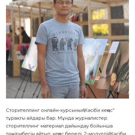
Сторителлинг онлайн-курсының “Кәсіби кеңес”
тұрақты айдары бар. Мұнда журналистер
сторителлинг материал дайындау бойынша
тәжірибесін айтып, кеңес береді. 2-модулдің “Кәсіби