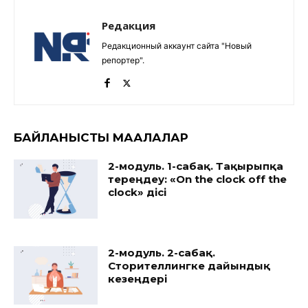
Редакция
Редакционный аккаунт сайта "Новый
репортер".
БАЙЛАНЫСТЫ МАҚАЛАЛАР
2-модуль. 1-сабақ. Тақырыпқа
тереңдеу: «On the clock off the
clock» әдісі
2-модуль. 2-сабақ.
Сторителлингке дайындық
кезеңдері