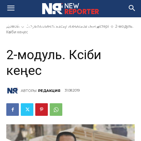
2-модуль. Кәсіби кеңес
Домой
Сторителлингті жасау техникасы мен әдістері
2-модуль.
Кәсіби кеңес
2-модуль. Кәсіби
кеңес
31.08.2019
АВТОРЫ:
РЕДАКЦИЯ