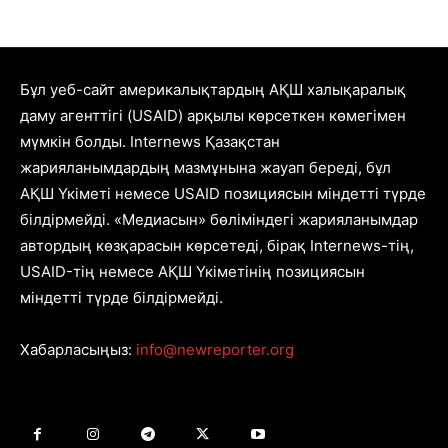
Бұл уеб-сайт америкалықтардың АҚШ халықаралық
даму агенттігі (USAID) арқылы көрсеткен көмегімен
мүмкін болды. Internews Қазақстан
жарияланымдардың мазмұнына жауап береді, бұл
АҚШ Үкіметі немесе USAID позициясын міндетті түрде
білдірмейді. «Медиасын» бөліміндегі жарияланымдар
автордың көзқарасын көрсетеді, бірақ Internews-тің,
USAID-тің немесе АҚШ Үкіметінің позициясын
міндетті түрде білдірмейді.
Хабарласыңыз:
info@newreporter.org