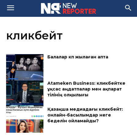
кликбейт
Балалар көп жылаған апта
Atameken Business: кликбейтке
ұқсас аңдатпалар мен ақпарат
тілінің олқылығы
Қазақша медиадағы кликбейт:
онлайн-басылымдар неге
беделін ойламайды?