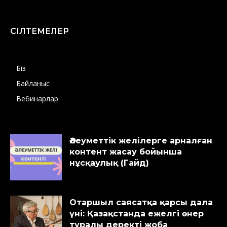
СІЛТЕМЕЛЕР
Біз
Байланыс
Вебинарлар
Әлеуметтік желілерге арналған
контент жасау бойынша
нұсқаулық (Гайд)
Отаршыл саясатқа қарсы дала
үні: Қазақстанда ежелгі өнер
туралы деректі жоба