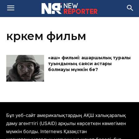
көркем фильм
«Қаш» фильмі: ашаршылық туралы
туындының саяси астары
болмауы мүмкін бе?
Бұл уеб-сайт америкалықтардың АҚШ халықаралық
даму агенттігі (USAID) арқылы көрсеткен көмегімен
мүмкін болды. Internews Қазақстан