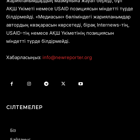
жарияланымдардың мазмұнына жауап береді, бұл
АҚШ Үкіметі немесе USAID позициясын міндетті түрде
білдірмейді. «Медиасын» бөліміндегі жарияланымдар
автордың көзқарасын көрсетеді, бірақ Internews-тің,
USAID-тің немесе АҚШ Үкіметінің позициясын
міндетті түрде білдірмейді.
Хабарласыңыз:
info@newreporter.org
СІЛТЕМЕЛЕР
Біз
Байланыс