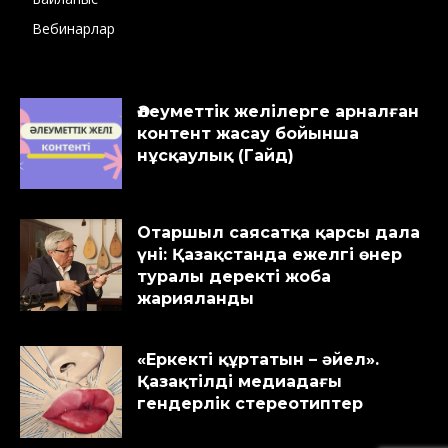
Вебинарлар
Әлеуметтік желілерге арналған
контент жасау бойынша
нұсқаулық (Гайд)
Отаршыл саясатқа қарсы дала
үні: Қазақстанда ежелгі өнер
туралы деректі жоба
жарияланды
«Еркекті құртатын – әйел».
Қазақтілді медиадағы
гендерлік стереотиптер