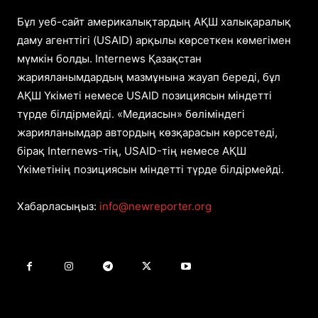
Бұл уеб-сайт америкалықтардың АҚШ халықаралық
даму агенттігі (USAID) арқылы көрсеткен көмегімен
мүмкін болды. Internews Қазақстан
жарияланымдардың мазмұнына жауап береді, бұл
АҚШ Үкіметі немесе USAID позициясын міндетті
түрде білдірмейді. «Медиасын» бөліміндегі
жарияланымдар автордың көзқарасын көрсетеді,
бірақ Internews-тің, USAID-тің немесе АҚШ
Үкіметінің позициясын міндетті түрде білдірмейді.
Хабарласыңыз:
info@newreporter.org