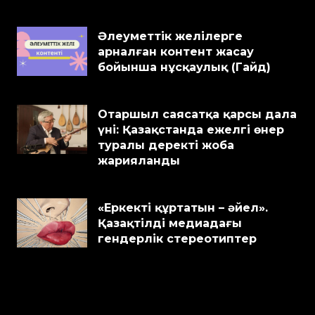
Әлеуметтік желілерге
арналған контент жасау
бойынша нұсқаулық (Гайд)
Отаршыл саясатқа қарсы дала
үні: Қазақстанда ежелгі өнер
туралы деректі жоба
жарияланды
«Еркекті құртатын – әйел».
Қазақтілді медиадағы
гендерлік стереотиптер