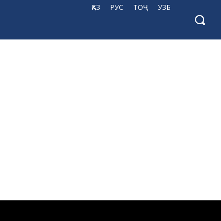
ҚАЗ
РУС
ТОҶ
УЗБ