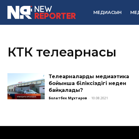
МЕДИАСЫН
МЕ
КТК телеарнасы
Телеарналардың медиаэтика
бойынша біліксіздігі неден
байқалады?
Болатбек Мұхтаров
-
10.08.2021