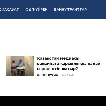
ДИАСАУАТ
ОҚЫП-ҮЙРЕН
БАЙҚАУ/ГРАНТТАР
Қазақстан медиасы
вакцинаға қарсылыққа қалай
ықпал етіп жатыр?
Жәнібек Нұрыш
-
19.07.2021