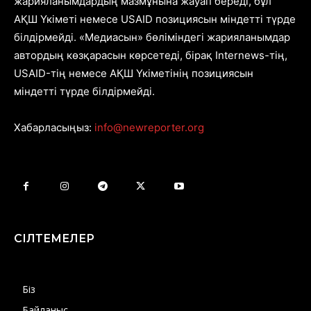
жарияланымдардың мазмұнына жауап береді, бұл
АҚШ Үкіметі немесе USAID позициясын міндетті түрде
білдірмейді. «Медиасын» бөліміндегі жарияланымдар
автордың көзқарасын көрсетеді, бірақ Internews-тің,
USAID-тің немесе АҚШ Үкіметінің позициясын
міндетті түрде білдірмейді.
Хабарласыңыз:
info@newreporter.org
СІЛТЕМЕЛЕР
Біз
Байланыс