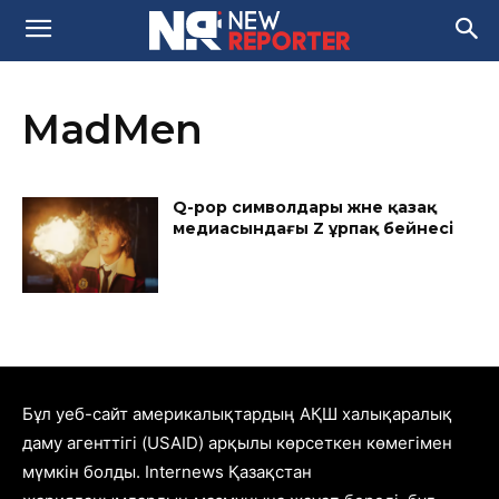
MadMen
Q-pop символдары және қазақ
медиасындағы Z ұрпақ бейнесі
Бұл уеб-сайт америкалықтардың АҚШ халықаралық
даму агенттігі (USAID) арқылы көрсеткен көмегімен
мүмкін болды. Internews Қазақстан