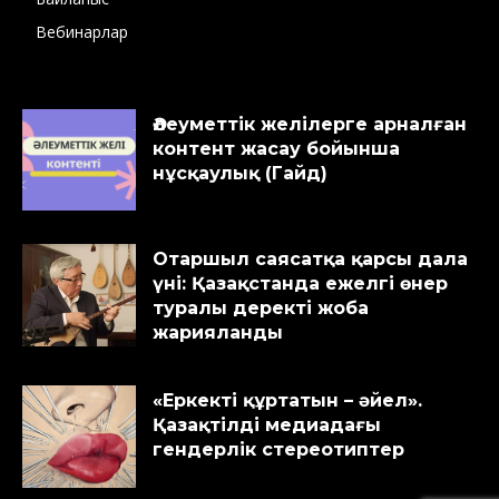
Вебинарлар
Әлеуметтік желілерге арналған
контент жасау бойынша
нұсқаулық (Гайд)
Отаршыл саясатқа қарсы дала
үні: Қазақстанда ежелгі өнер
туралы деректі жоба
жарияланды
«Еркекті құртатын – әйел».
Қазақтілді медиадағы
гендерлік стереотиптер