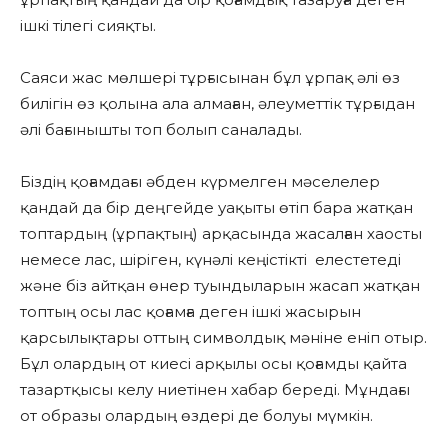
ішкі тілегі сияқты.
Саяси жас мөлшері тұрғысынан бұл ұрпақ әлі өз
билігін өз қолына ала алмаған, әлеуметтік тұрғыдан
әлі бағынышты топ болып саналады.
Біздің қоғамдағы әбден күрмелген мәселелер
қандай да бір деңгейде уақыты өтіп бара жатқан
топтардың (ұрпақтың) арқасында жасалған хаосты
немесе лас, шіріген, күнәлі кеңістікті елестетеді
және біз айтқан өнер туындыларын жасап жатқан
топтың осы лас қоғамға деген ішкі жасырын
қарсылықтары оттың символдық мәніне еніп отыр.
Бұл олардың от киесі арқылы осы қоғамды қайта
тазартқысы келу ниетінен хабар береді. Мұндағы
от образы олардың өздері де болуы мүмкін.