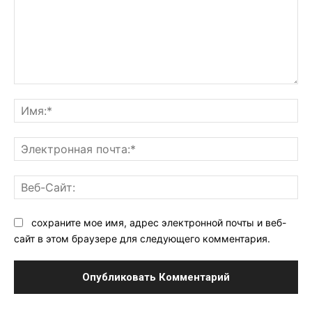
Комментарий:
Им
Эл
поч
Ве
Са
сохраните мое имя, адрес электронной почты и веб-
сайт в этом браузере для следующего комментария.