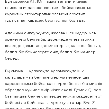
Бұл сұраққа К.Г. Юнг ашқан аналитикалық
психологиядағы «коллективті бейсаналықты»
құрайтын структуралық элемент архетип
тұрғысынан қарасақ, бәрі түсінікті болады.
Адамның ойлау жүйесі, жасаған шешімдері мен
әрекеттері белгілі бір дәрежеде үнемі тарихи
кезеңде қалыптасқан мифтер ықпалында болып,
белгілі бір бейнелерге еніп, белгілі бір мәндер
береді.
Ең қызығы — қаласақ та, қаламасақ та ішкі
қалауларымыз бен тілектеріміз немесе ішкі
қарсылығымыз бейсаналы түрде белгілі бір мифтік
образдар күйінде өмірімізге енеді. Демек, Q–pop
бағытындағы бейнеклиптерде ең жиі кездесетін от
бейнесі де бейсаналы түрде туып отыр. Бұл Z
ұрпақтың қандай да бір қоғамдық тазаруға деген