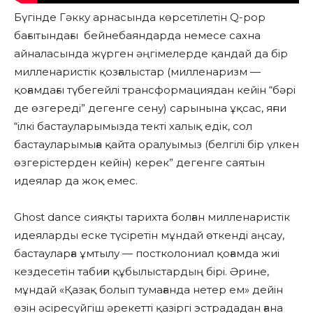
Бүгінде Гәкку арнасында көрсетілетін Q-pop
бағытындағы бейнебаяндарда немесе сахна
айналасында жүрген әңгімелерде қандай да бір
милленаристік қозғалыстар (милленаризм —
қоғамдағы түбегейлі трансформациядан кейін “бәрі
де өзгереді” дегенге сену) сарынына ұқсас, яғни
“ілкі бастауларымызда текті халық едік, сол
бастауларымыға қайта оралуымыз (белгілі бір үлкен
өзгерістерден кейін) керек” дегенге саятын
идеялар да жоқ емес.
Ghost dance сияқты тарихта болған милленаристік
идеяларды еске түсіретін мұндай өткенді аңсау,
бастауларға ұмтылу — постколониал қоғамда жиі
кездесетін табиғи құбылыстардың бірі. Әрине,
мұндай «Қазақ болып тумағанда нетер ем» дейін
өзін әсіресүйгіш әрекетті қазіргі эстрададан ғана