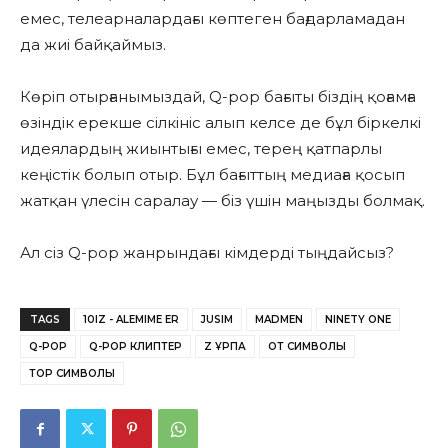
емес, телеарналардағы көптеген бағдарламадан
да жиі байқаймыз.
Көріп отырғанымыздай, Q-pop бағыты біздің қоғамға
өзіндік ерекше сілкініс алып келсе де бұл біркелкі
идеялардың жиынтығы емес, терең қатпарлы
кеңістік болып отыр. Бұл бағыттың медиаға қосып
жатқан үлесін саралау — біз үшін маңызды болмақ.
Ал сіз Q-pop жанрындағы кімдерді тыңдайсыз?
TAGS
10IZ - ALEMIME ER
JUSIM
MADMEN
NINETY ONE
Q-POP
Q-POP КЛИПТЕР
Z ҰРПАҚ
ОТ СИМВОЛЫ
ТОР СИМВОЛЫ