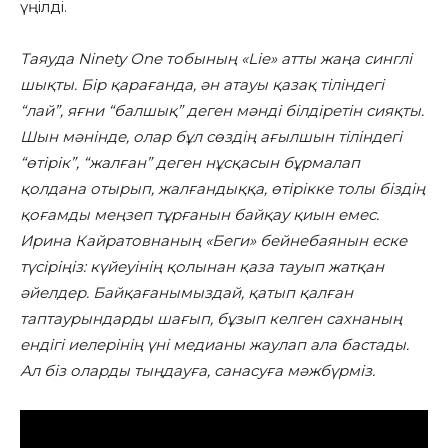
үңілді.
Таяуда Ninety One тобының «Lie» атты жаңа синглі
шықты. Бір қарағанда, ән атауы қазақ тіліндегі
“лай”, яғни “балшық” деген мәнді білдіретін сияқты.
Шын мәнінде, олар бұл сөздің ағылшын тіліндегі
“өтірік”, “жалған” деген нұсқасын бұрмалап
қолдана отырып, жалғандыққа, өтірікке толы біздің
қоғамды меңзеп тұрғанын байқау қиын емес.
Ирина Кайратовнаның «Беги» бейнебаянын еске
түсіріңіз: күйеуінің қолынан қаза тауып жатқан
әйелдер. Байқағанымыздай, қатып қалған
таптаурындарды шағып, бұзып келген сахнаның
ендігі иелерінің үні медианы жаулап ала бастады.
Ал біз оларды тыңдауға, санасуға мәжбүрміз.