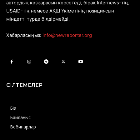
автордың көзқарасын көрсетеді, бірақ Internews-тің,
USAID-тің немесе АҚШ Үкіметінің позициясын
міндетті түрде білдірмейді.
Хабарласыңыз:
info@newreporter.org
СІЛТЕМЕЛЕР
Біз
Байланыс
Вебинарлар