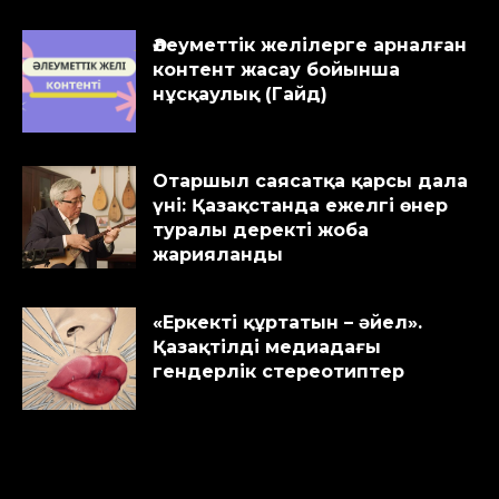
Әлеуметтік желілерге арналған
контент жасау бойынша
нұсқаулық (Гайд)
Отаршыл саясатқа қарсы дала
үні: Қазақстанда ежелгі өнер
туралы деректі жоба
жарияланды
«Еркекті құртатын – әйел».
Қазақтілді медиадағы
гендерлік стереотиптер