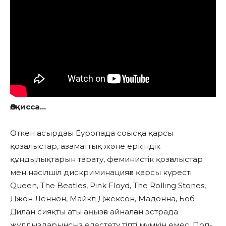
Әлқисса…
Өткен ғасырдағы Еуропада соғысқа қарсы
қозғалыстар, азаматтық және еркіндік
құндылықтарын тарату, феминистік қозғалыстар
мен нәсілшіл дискриминацияға қарсы күресті
Queen, The Beatles, Pink Floyd, The Rolling Stones,
Джон Леннон, Майкл Джексон, Мадонна, Боб
Дилан сияқты аты аңызға айналған эстрада
жұлдыздарынсыз елестету тіпті мүмкін емес. Поп-