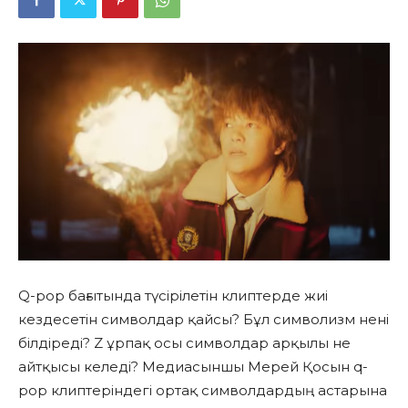
Q-pop бағытында түсірілетін клиптерде жиі
кездесетін символдар қайсы? Бұл символизм нені
білдіреді? Z ұрпақ осы символдар арқылы не
айтқысы келеді? Медиасыншы Мерей Қосын q-
pop клиптеріндегі ортақ символдардың астарына