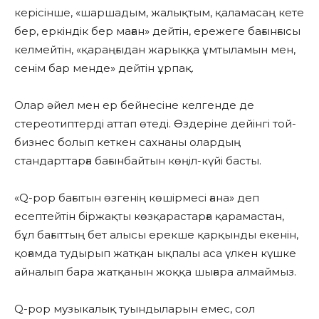
керісінше, «шаршадым, жалықтым, қаламасаң кете
бер, еркіндік бер маған» дейтін, ережеге бағынғысы
келмейтін, «қараңғыдан жарыққа ұмтыламын мен,
сенім бар менде» дейтін ұрпақ.
Олар әйел мен ер бейнесіне келгенде де
стереотиптерді аттап өтеді. Өздеріне дейінгі той-
бизнес болып кеткен сахнаны олардың
стандарттарға бағынбайтын көңіл-күйі басты.
«Q-pop бағытын өзгенің көшірмесі ғана» деп
есептейтін біржақты көзқарастарға қарамастан,
бұл бағыттың бет алысы ерекше қарқынды екенін,
қоғамда тудырып жатқан ықпалы аса үлкен күшке
айналып бара жатқанын жоққа шығара алмаймыз.
Q-pop музыкалық туындыларын емес, сол