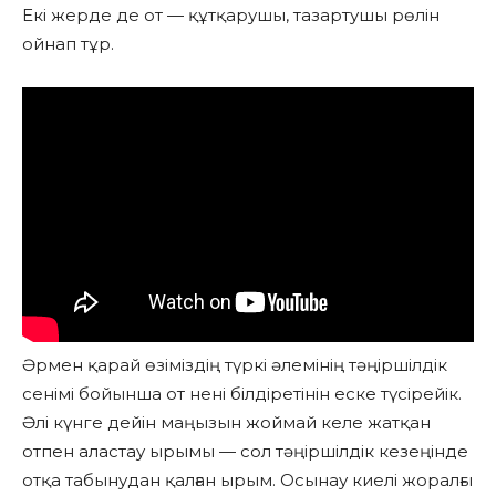
Екі жерде де от — құтқарушы, тазартушы рөлін
ойнап тұр.
Әрмен қарай өзіміздің түркі әлемінің тәңіршілдік
сенімі бойынша от нені білдіретінін еске түсірейік.
Әлі күнге дейін маңызын жоймай келе жатқан
отпен аластау ырымы — сол тәңіршілдік кезеңінде
отқа табынудан қалған ырым. Осынау киелі жоралғы