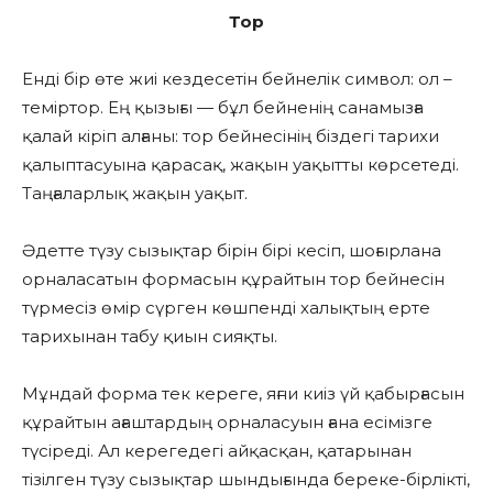
Тор
Енді бір өте жиі кездесетін бейнелік символ: ол –
теміртор. Ең қызығы — бұл бейненің санамызға
қалай кіріп алғаны: тор бейнесінің біздегі тарихи
қалыптасуына қарасақ, жақын уақытты көрсетеді.
Таңғаларлық жақын уақыт.
Әдетте түзу сызықтар бірін бірі кесіп, шоғырлана
орналасатын формасын құрайтын тор бейнесін
түрмесіз өмір сүрген көшпенді халықтың ерте
тарихынан табу қиын сияқты.
Мұндай форма тек кереге, яғни киіз үй қабырғасын
құрайтын ағаштардың орналасуын ғана есімізге
түсіреді. Ал керегедегі айқасқан, қатарынан
тізілген түзу сызықтар шындығында береке-бірлікті,