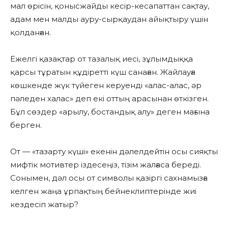
мал өрісін, қонысжайды кесір-кесапаттан сақтау,
адам мен малды ауру-сырқаудан айықтыру үшін
қолданған.
Ежелгі қазақтар от тазалық иесі, зұлымдыққа
қарсы тұратын құдіретті күш санаған. Жайлауға
көшкенде жүк түйеген керуенді «алас-алас, әр
пәледен халас» деп екі оттың арасынан өткізген.
Бұл сөздер «арылу, бостандық алу» деген мағына
берген.
От — «тазарту күші» екенін дәлелдейтін осы сияқты
мифтік мотивтер іздесеңіз, тізім жалғаса береді.
Сонымен, дәл осы от символы қазіргі сахнамызға
келген жаңа ұрпақтың бейнеклиптерінде жиі
кездесіп жатыр?