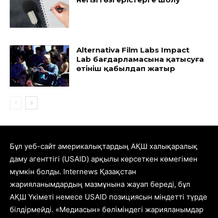
Alternativa Film Labs Impact
Lab бағдарламасына қатысуға
өтініш қабылдап жатыр
Бұл уеб-сайт америкалықтардың АҚШ халықаралық
даму агенттігі (USAID) арқылы көрсеткен көмегімен
мүмкін болды. Internews Қазақстан
жарияланымдардың мазмұнына жауап береді, бұл
АҚШ Үкіметі немесе USAID позициясын міндетті түрде
білдірмейді. «Медиасын» бөліміндегі жарияланымдар