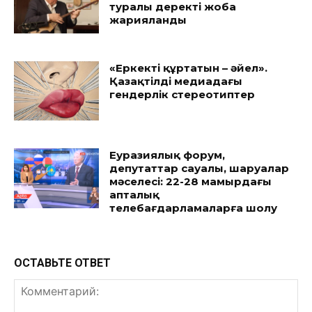
туралы деректі жоба
жарияланды
«Еркекті құртатын – әйел».
Қазақтілді медиадағы
гендерлік стереотиптер
Еуразиялық форум,
депутаттар сауалы, шаруалар
мәселесі: 22-28 мамырдағы
апталық
телебағдарламаларға шолу
ОСТАВЬТЕ ОТВЕТ