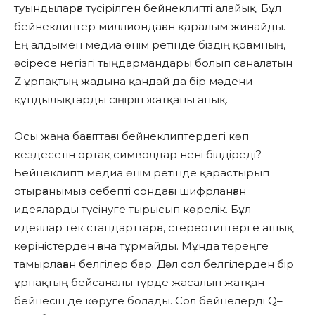
туындыларға түсірілген бейнеклипті алайық. Бұл
бейнеклиптер миллиондаған қаралым жинайды.
Ең алдымен медиа өнім ретінде біздің қоғамның,
әсіресе негізгі тыңдармандары болып саналатын
Z ұрпақтың жадына қандай да бір мәдени
құндылықтарды сіңіріп жатқаны анық.
Осы жаңа бағыттағы бейнеклиптердегі көп
кездесетін ортақ символдар нені білдіреді?
Бейнеклипті медиа өнім ретінде қарастырып
отырғанымыз себепті сондағы шифрланған
идеяларды түсінуге тырысып көрелік. Бұл
идеялар тек стандарттарға, стереотиптерге ашық
көріністерден ғана тұрмайды. Мұнда тереңге
тамырлаған белгілер бар. Дәл сол белгілерден бір
ұрпақтың бейсаналы түрде жасалып жатқан
бейнесін де көруге болады. Сол бейнелерді Q–