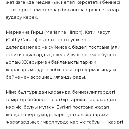
жеткізгенде медианың негізгі көрсететін бейнесі
— лагерлік темірторлар болғанына ерекше назар
аудару керек.
Марианна Гирш (Marianne Hirsch), Кэти Карут
(Cathy Caruth) сынды зерттеушілер
дәлелдемелеріне сүйенсек, біздегі постсана (яғни
тарихи оқиғалардың тікелей куәгері емес бүгінгі
ұрпақ) ХХ ғасырмен байланысты тарихи
жараларымыздың көбін осы тор формасындағы
бейнемен ассоциацияландырады.
Міне бұл тұрғыдан қарағанда, бейнеклиптердегі
теміртор бейнесі — сол бір тарихи жаралардың
көрінісі болуы мүмкін. Бүгінгі постсана жасап
жатқан өнер туындыларында сол бір тарихи
жаралардың символ түрде көрініс табуы — “қазіргі