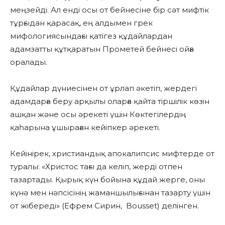
меңзейді. Ал енді осы от бейнесіне бір сәт мифтік
тұрғыдан қарасақ, ең алдымен грек
мифологиясындағы қатігез құдайлардан
адамзатты құтқаратын Прометей бейнесі ойға
оралады.
Құдайлар дүниесінен от ұрлап әкетіп, жердегі
адамдарға беру арқылы оларға қайта тіршілік көзін
ашқан және осы әрекеті үшін Көктегілердің
қаһарына ұшыраған кейіпкер әрекеті.
Кейінірек, христиандық апокалипсис мифтерде от
туралы: «Христос тағы да келіп, жерді отпен
тазартады. Қырық күн бойына құдай жерге, оны
күнә мен нәпсісінің жаманшылығынан тазарту үшін
от жібереді» (Ефрем Сирин, Bousset) делінген.