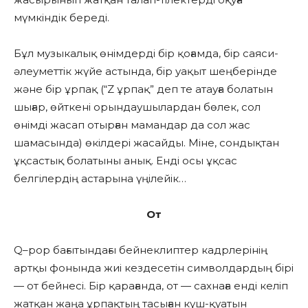
мүмкіндік береді.
Бұл музыкалық өнімдерді бір қоғамда, бір саяси-
әлеуметтік жүйе астында, бір уақыт шеңберінде
және бір ұрпақ (“Z ұрпақ” деп те атауға болатын
шығар, өйткені орындаушылардан бөлек, сол
өнімді жасап отырған мамандар да сол жас
шамасында) өкілдері жасайды. Міне, сондықтан
ұқсастық болатыны анық. Енді осы ұқсас
белгілердің астарына үңілейік…
От
Q–pop бағытындағы бейнеклиптер кадрлерінің
артқы фонында жиі кездесетін символдардың бірі
— от бейнесі. Бір қарағанда, от — сахнаға енді келіп
жатқан жаңа ұрпақтың тасыған күш-қуатын