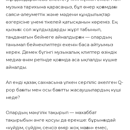
музыка тарихына қарасаңыз, бұл өнер қоғамдағы
саяси-әлеуметтік және мәдени құндылықтар
өзгерісіне үнемі тікелей қатысқанын көреміз. Ең
қызығы: сол жұлдыздарды жұрт табынып,
таңданатын бейнеге айналдырған — олардың
танымал бейнеклиптері екенін баса айтуымыз
керек. Демек бүгінгі музыкалық клиптер өзіндік
медиа-өнім ретінде қоғамда аса ықпалды күшке
айналды.
Ал енді қазақ сахнасына үлкен серпіліс әкелген Q-
pop бағыты мен осы бағытты жасаушылардың күші
неде?
Олардың мәңгілік тақырып — махаббат
тақырыбын әнге қосуы да ерекше: бұрынғыдай
«күйдім, сүйдім, сенсіз өмір жоқ маған» емес,