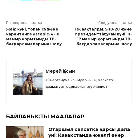
Предыдущая статья
Следующая статья
Жеңіс күні, топан су және
ТЖ аяқталды, 5-10-20 және
карантинге өзгеріс. 4-10
президенттің туған күні. 11-
мамыр қорытынды ТВ-
17 мамыр қорытынды ТВ-
бағдарламаларына шолу
бағдарламаларына шолу
Мерей Қосын
«Өнертану» ғылымдарының магистрі,
драматург, сценарист, журналист
БАЙЛАНЫСТЫ МАҚАЛАЛАР
Отаршыл саясатқа қарсы дала
үні: Қазақстанда ежелгі өнер