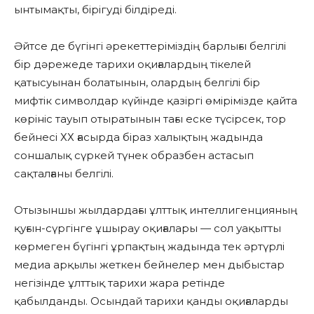
ынтымақты, бірігуді білдіреді.
Әйтсе де бүгінгі әрекеттеріміздің барлығы белгілі
бір дәрежеде тарихи оқиғалардың тікелей
қатысуынан болатынын, олардың белгілі бір
мифтік символдар күйінде қазіргі өмірімізде қайта
көрініс тауып отыратынын тағы еске түсірсек, тор
бейнесі ХХ ғасырда біраз халықтың жадында
соншалық сүркей түнек образбен астасып
сақталғаны белгілі.
Отызыншы жылдардағы ұлттық интеллигенцияның
қуғын-сүргінге ұшырау оқиғалары — сол уақытты
көрмеген бүгінгі ұрпақтың жадында тек әртүрлі
медиа арқылы жеткен бейнелер мен дыбыстар
негізінде ұлттық тарихи жара ретінде
қабылданды. Осындай тарихи қанды оқиғаларды