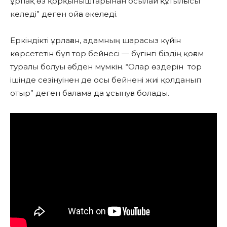
ұрпақ өз қорқыныштарынан осылай құтылғысы
келеді” деген ойға әкеледі.
Еркіндікті ұрлаған, адамның шарасыз күйін
көрсететін бұл тор бейнесі — бүгінгі біздің қоғам
туралы болуы әбден мүмкін. “Олар өздерін тор
ішінде сезінуінен де осы бейнені жиі қолданып
отыр” деген балама да ұсынуға болады.