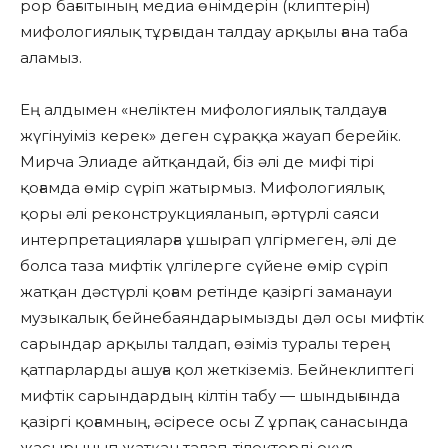
pop бағытының медиа өнімдерін (клиптерін)
мифологиялық тұрғыдан талдау арқылы ғана таба
аламыз.
Ең алдымен «неліктен мифологиялық талдауға
жүгінуіміз керек» деген сұраққа жауап берейік.
Мирча Элиаде айтқандай, біз әлі де мифі тірі
қоғамда өмір сүріп жатырмыз. Мифологиялық
қоры әлі реконструкцияланып, әртүрлі саяси
интерпретацияларға ұшырап үлгірмеген, әлі де
болса таза мифтік үлгілерге сүйене өмір сүріп
жатқан дәстүрлі қоғам ретінде қазіргі заманауи
музыкалық бейнебаяндарымызды дәл осы мифтік
сарындар арқылы талдап, өзіміз туралы терең
қатпарларды ашуға қол жеткіземіз. Бейнеклиптегі
мифтік сарындардың кілтін табу — шындығында
қазіргі қоғамның, әсіресе осы Z ұрпақ санасында
жасырынып жатқан талап-тілектерді оқуға