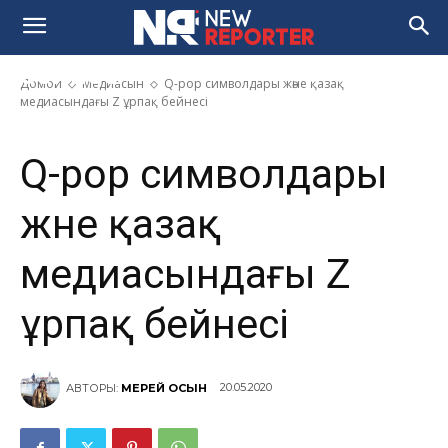
Q-pop символдары және қазақ
медиасындағы Z ұрпақ
бейнесі
Домой
Медиасын
Q-pop символдары және қазақ
медиасындағы Z ұрпақ бейнесі
Q-pop символдары
және қазақ
медиасындағы Z
ұрпақ бейнесі
20.05.2020
АВТОРЫ:
МЕРЕЙ ҚОСЫН