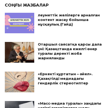
CОҢҒЫ ЖАЗБАЛАР
Әлеуметтік желілерге арналған
контент жасау бойынша
нұсқаулық (Гайд)
Отаршыл саясатқа қарсы дала
үні: Қазақстанда ежелгі өнер
туралы деректі жоба
жарияланды
«Еркекті құртатын – әйел».
Қазақтілді медиадағы
гендерлік стереотиптер
«Масс-медиа туралы» заңдағы
негізгі өзгерістерге шолу