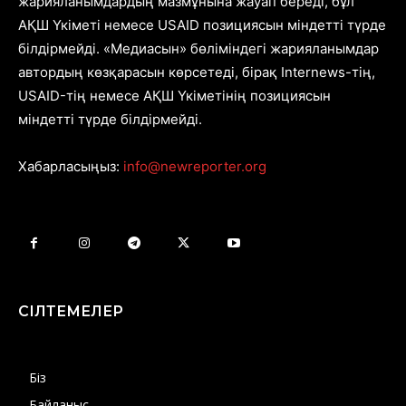
жарияланымдардың мазмұнына жауап береді, бұл
АҚШ Үкіметі немесе USAID позициясын міндетті түрде
білдірмейді. «Медиасын» бөліміндегі жарияланымдар
автордың көзқарасын көрсетеді, бірақ Internews-тің,
USAID-тің немесе АҚШ Үкіметінің позициясын
міндетті түрде білдірмейді.
Хабарласыңыз:
info@newreporter.org
СІЛТЕМЕЛЕР
Біз
Байланыс