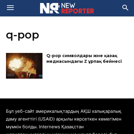
q-pop
Q-pop символдары және қазақ
медиасындағы Z ұрпақ бейнесі
Бұл уеб-сайт америкалықтардың АҚШ халықаралық
даму агенттігі (USAID) арқылы көрсеткен көмегімен
мүмкін болды. Internews Қазақстан