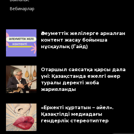
Вебинарлар
Әлеуметтік желілерге арналған
контент жасау бойынша
нұсқаулық (Гайд)
Отаршыл саясатқа қарсы дала
үні: Қазақстанда ежелгі өнер
туралы деректі жоба
жарияланды
«Еркекті құртатын – әйел».
Қазақтілді медиадағы
гендерлік стереотиптер