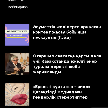
Вебинарлар
Әлеуметтік желілерге арналған
контент жасау бойынша
нұсқаулық (Гайд)
Отаршыл саясатқа қарсы дала
үні: Қазақстанда ежелгі өнер
туралы деректі жоба
жарияланды
«Еркекті құртатын – әйел».
Қазақтілді медиадағы
гендерлік стереотиптер