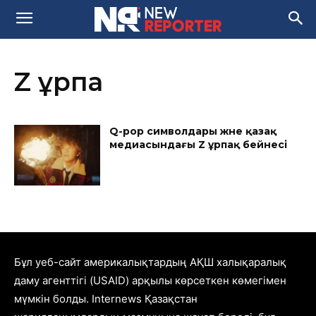
Z ұрпақ
Q-pop символдары және қазақ
медиасындағы Z ұрпақ бейнесі
Бұл уеб-сайт америкалықтардың АҚШ халықаралық
даму агенттігі (USAID) арқылы көрсеткен көмегімен
мүмкін болды. Internews Қазақстан