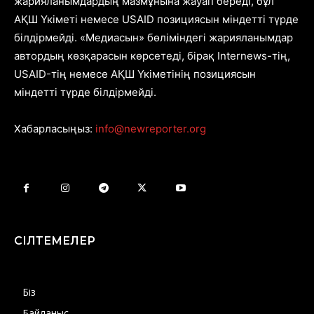
жарияланымдардың мазмұнына жауап береді, бұл
АҚШ Үкіметі немесе USAID позициясын міндетті түрде
білдірмейді. «Медиасын» бөліміндегі жарияланымдар
автордың көзқарасын көрсетеді, бірақ Internews-тің,
USAID-тің немесе АҚШ Үкіметінің позициясын
міндетті түрде білдірмейді.
Хабарласыңыз:
info@newreporter.org
СІЛТЕМЕЛЕР
Біз
Байланыс