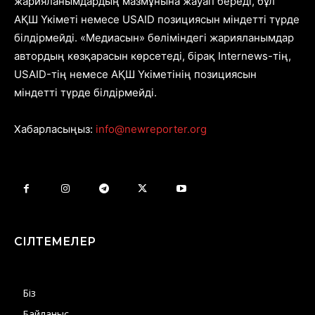
жарияланымдардың мазмұнына жауап береді, бұл
АҚШ Үкіметі немесе USAID позициясын міндетті түрде
білдірмейді. «Медиасын» бөліміндегі жарияланымдар
автордың көзқарасын көрсетеді, бірақ Internews-тің,
USAID-тің немесе АҚШ Үкіметінің позициясын
міндетті түрде білдірмейді.
Хабарласыңыз:
info@newreporter.org
СІЛТЕМЕЛЕР
Біз
Байланыс