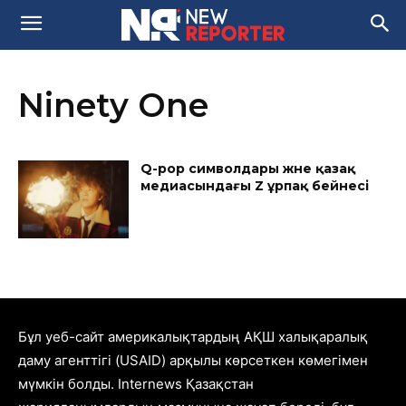
Ninety One
Q-pop символдары және қазақ
медиасындағы Z ұрпақ бейнесі
Бұл уеб-сайт америкалықтардың АҚШ халықаралық
даму агенттігі (USAID) арқылы көрсеткен көмегімен
мүмкін болды. Internews Қазақстан