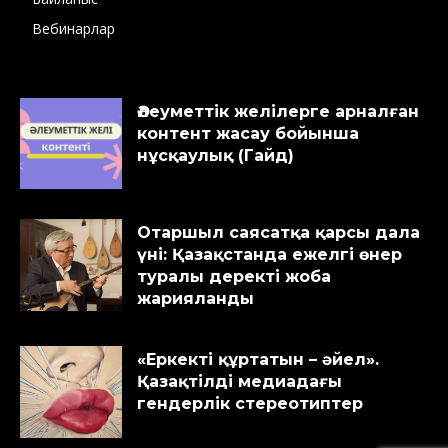
Вебинарлар
Әлеуметтік желілерге арналған
контент жасау бойынша
нұсқаулық (Гайд)
Отаршыл саясатқа қарсы дала
үні: Қазақстанда ежелгі өнер
туралы деректі жоба
жарияланды
«Еркекті құртатын – әйел».
Қазақтілді медиадағы
гендерлік стереотиптер