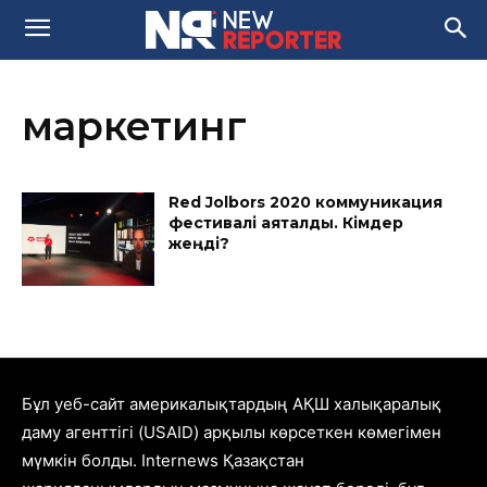
маркетинг
Red Jolbors 2020 коммуникация
фестивалі аяқталды. Кімдер
жеңді?
Бұл уеб-сайт америкалықтардың АҚШ халықаралық
даму агенттігі (USAID) арқылы көрсеткен көмегімен
мүмкін болды. Internews Қазақстан