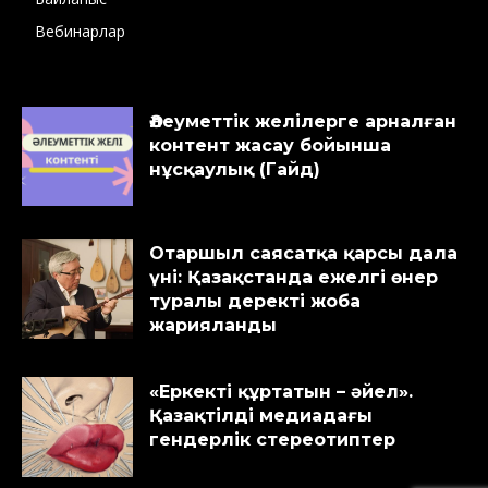
Вебинарлар
Әлеуметтік желілерге арналған
контент жасау бойынша
нұсқаулық (Гайд)
Отаршыл саясатқа қарсы дала
үні: Қазақстанда ежелгі өнер
туралы деректі жоба
жарияланды
«Еркекті құртатын – әйел».
Қазақтілді медиадағы
гендерлік стереотиптер