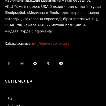
жарияланымдардың мазмұнына жауап береді, бұл
АҚШ Үкіметі немесе USAID позициясын міндетті түрде
білдірмейді. «Медиасын» бөліміндегі жарияланымдар
автордың көзқарасын көрсетеді, бірақ Internews-тің,
USAID-тің немесе АҚШ Үкіметінің позициясын
міндетті түрде білдірмейді.
Хабарласыңыз:
info@newreporter.org
СІЛТЕМЕЛЕР
Біз
Байланыс