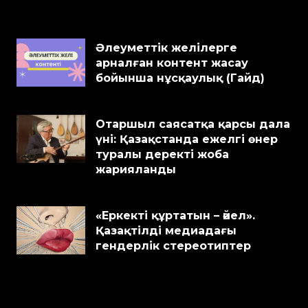
Әлеуметтік желілерге
арналған контент жасау
бойынша нұсқаулық (Гайд)
Отаршыл саясатқа қарсы дала
үні: Қазақстанда ежелгі өнер
туралы деректі жоба
жарияланды
«Еркекті құртатын – әйел».
Қазақтілді медиадағы
гендерлік стереотиптер