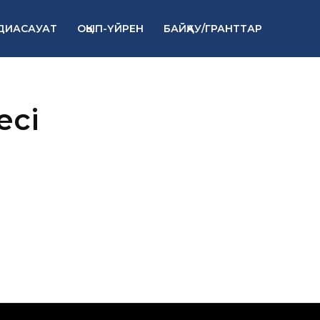
ДИАСАУАТ
ОҚЫП-ҮЙРЕН
БАЙҚАУ/ГРАНТТАР
есі