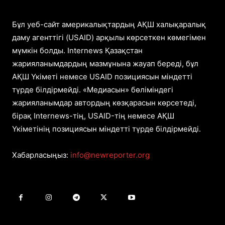
Бұл уеб-сайт америкалықтардың АҚШ халықаралық
даму агенттігі (USAID) арқылы көрсеткен көмегімен
мүмкін болды. Internews Қазақстан
жарияланымдардың мазмұнына жауап береді, бұл
АҚШ Үкіметі немесе USAID позициясын міндетті
түрде білдірмейді. «Медиасын» бөліміндегі
жарияланымдар автордың көзқарасын көрсетеді,
бірақ Internews-тің, USAID-тің немесе АҚШ
Үкіметінің позициясын міндетті түрде білдірмейді.
Хабарласыңыз:
info@newreporter.org