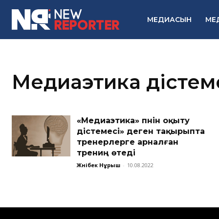
МЕДИАСЫН
МЕ
Медиаэтика әдістем
«Медиаэтика» пәнін оқыту
әдістемесі» деген тақырыпта
тренерлерге арналған
трениң өтеді
Жәнібек Нұрыш
-
10.08.2022