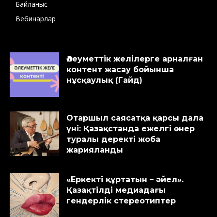
Байланыс
Вебинарлар
Әлеуметтік желілерге арналған
контент жасау бойынша
нұсқаулық (Гайд)
Отаршыл саясатқа қарсы дала
үні: Қазақстанда ежелгі өнер
туралы деректі жоба
жарияланды
«Еркекті құртатын – әйел».
Қазақтілді медиадағы
гендерлік стереотиптер