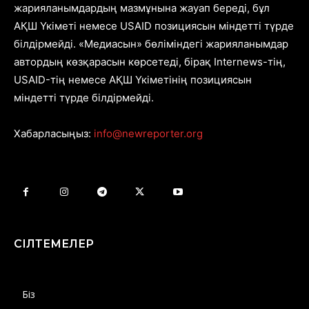
жарияланымдардың мазмұнына жауап береді, бұл
АҚШ Үкіметі немесе USAID позициясын міндетті түрде
білдірмейді. «Медиасын» бөліміндегі жарияланымдар
автордың көзқарасын көрсетеді, бірақ Internews-тің,
USAID-тің немесе АҚШ Үкіметінің позициясын
міндетті түрде білдірмейді.
Хабарласыңыз:
info@newreporter.org
СІЛТЕМЕЛЕР
Біз