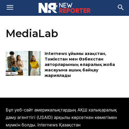
MediaLab
Internews ұйымы Қазақстан,
Тәжікстан мен Өзбекстан
авторларының еларалық жоба
жасауына ашық байқау
жариялады
Бұл уеб-сайт америкалықтардың АҚШ халықаралық
даму агенттігі (USAID) арқылы көрсеткен көмегімен
мүмкін болды. Internews Қазақстан