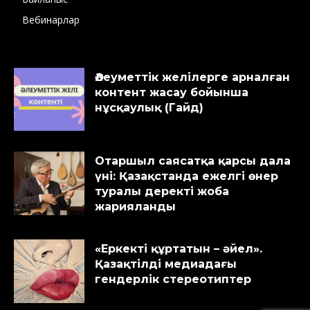
Вебинарлар
Әлеуметтік желілерге арналған
контент жасау бойынша
нұсқаулық (Гайд)
Отаршыл саясатқа қарсы дала
үні: Қазақстанда ежелгі өнер
туралы деректі жоба
жарияланды
«Еркекті құртатын – әйел».
Қазақтілді медиадағы
гендерлік стереотиптер