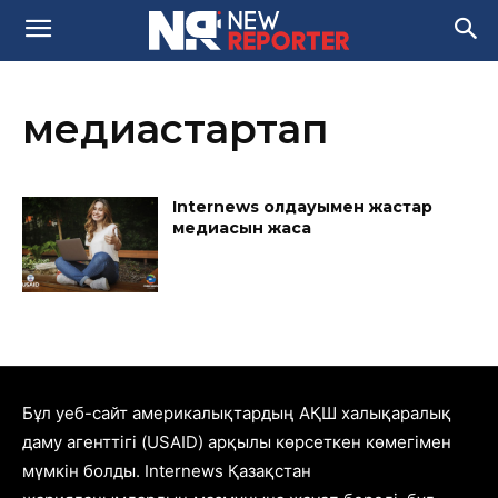
медиастартап
Internews қолдауымен жастар
медиасын жаса
Бұл уеб-сайт америкалықтардың АҚШ халықаралық
даму агенттігі (USAID) арқылы көрсеткен көмегімен
мүмкін болды. Internews Қазақстан