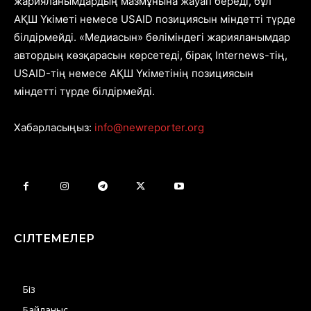
жарияланымдардың мазмұнына жауап береді, бұл
АҚШ Үкіметі немесе USAID позициясын міндетті түрде
білдірмейді. «Медиасын» бөліміндегі жарияланымдар
автордың көзқарасын көрсетеді, бірақ Internews-тің,
USAID-тің немесе АҚШ Үкіметінің позициясын
міндетті түрде білдірмейді.
Хабарласыңыз:
info@newreporter.org
СІЛТЕМЕЛЕР
Біз
Байланыс