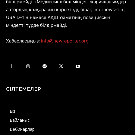
білдірмейді. «Медиасын» бөліміндегі жарияланымдар
автордың көзқарасын көрсетеді, бірақ Internews-тің,
USAID-тің немесе АҚШ Үкіметінің позициясын
міндетті түрде білдірмейді.
Хабарласыңыз:
info@newreporter.org
СІЛТЕМЕЛЕР
Біз
Байланыс
Вебинарлар