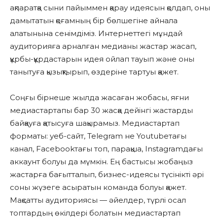
ақпаратқа сыни пайыммен қарау идеясын қолдап, оны
дамытатын қоғамның бір бөлшегіне айнала
алатынына сенімдіміз. Интернеттегі мұндай
аудиторияға арналған медианы жастар жасап,
құрбы-құрдастарын идея ойлап тауып және оны
танытуға қызықтырып, өздеріне тартуы қажет.
Соңғы бірнеше жылда жасаған жобасы, яғни
медиастартапы бар 30 жасқа дейінгі жастарды
байқауға қатысуға шақырамыз. Медиастартап
форматы: уеб-сайт, Telegram не Youtubeтағы
канал, Facebookтағы топ, парақша, Instagramдағы
аккаунт болуы да мүмкін. Ең бастысы жобаңыз
жастарға бағытталып, бизнес-идеясы түсінікті әрі
соны жүзеге асыратын команда болуы қажет.
Мақсатты аудиториясы — әйелдер, түрлі осал
топтардың өкілдері болатын медиастартап