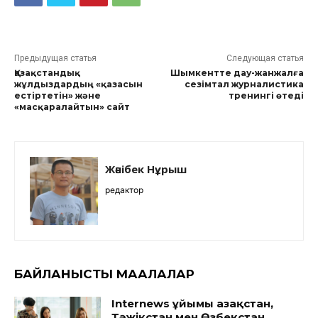
Предыдущая статья
Следующая статья
Қазақстандық
Шымкентте дау-жанжалға
жұлдыздардың «қазасын
сезімтал журналистика
естіртетін» және
тренингі өтеді
«масқаралайтын» сайт
Жәнібек Нұрыш
редактор
БАЙЛАНЫСТЫ МАҚАЛАЛАР
Internews ұйымы Қазақстан,
Тәжікстан мен Өзбекстан