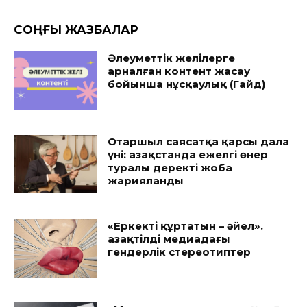
CОҢҒЫ ЖАЗБАЛАР
Әлеуметтік желілерге
арналған контент жасау
бойынша нұсқаулық (Гайд)
Отаршыл саясатқа қарсы дала
үні: Қазақстанда ежелгі өнер
туралы деректі жоба
жарияланды
«Еркекті құртатын – әйел».
Қазақтілді медиадағы
гендерлік стереотиптер