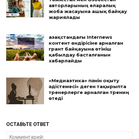
авторларының еларалық
жоба жасауына ашық байқау
жариялады
Қазақстандағы Internews
контент өндірісіне арналған
грант байқауына өтініш
қабылдау басталғанын
хабарлайды
«Медиаэтика» пәнін оқыту
әдістемесі» деген тақырыпта
тренерлерге арналған трениң
өтеді
ОСТАВЬТЕ ОТВЕТ