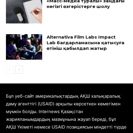
«Масс-медиа туралы» заңдағы
негізгі өзгерістерге шолу
Alternativa Film Labs Impact
Lab бағдарламасына қатысуға
өтініш қабылдап жатыр
Бұл уеб-сайт америкалықтардың АҚШ халықаралық
даму агенттігі (USAID) арқылы көрсеткен көмегімен
мүмкін болды. Internews Қазақстан
жарияланымдардың мазмұнына жауап береді, бұл
АҚШ Үкіметі немесе USAID позициясын міндетті түрде