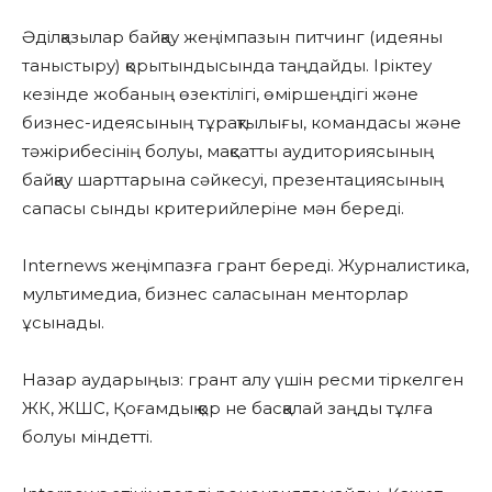
Әділқазылар байқау жеңімпазын питчинг (идеяны
таныстыру) қорытындысында таңдайды. Іріктеу
кезінде жобаның өзектілігі, өміршеңдігі және
бизнес-идеясының тұрақтылығы, командасы және
тәжірибесінің болуы, мақсатты аудиториясының
байқау шарттарына сәйкесуі, презентациясының
сапасы сынды критерийлеріне мән береді.
Internews жеңімпазға грант береді. Журналистика,
мультимедиа, бизнес саласынан менторлар
ұсынады.
Назар аударыңыз: грант алу үшін ресми тіркелген
ЖК, ЖШС, Қоғамдық қор не басқалай заңды тұлға
болуы міндетті.