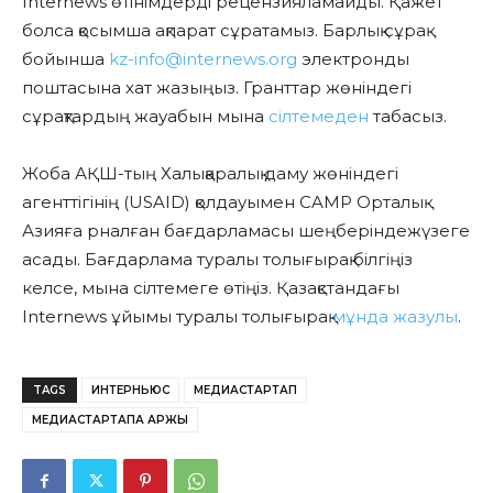
Internews өтінімдерді рецензияламайды. Қажет
болса қосымша ақпарат сұратамыз. Барлық сұрақ
бойынша
kz-info@internews.org
электронды
поштасына хат жазыңыз. Гранттар жөніндегі
сұрақтардың жауабын мына
сілтемеден
табасыз.
Жоба АҚШ-тың Халықаралық даму жөніндегі
агенттігінің (USAID) қолдауымен CAMP Орталық
Азияға рналған бағдарламасы шеңберіндежүзеге
асады. Бағдарлама туралы толығырақ білгіңіз
келсе, мына сілтемеге өтіңіз. Қазақстандағы
Internews ұйымы туралы толығырақ
мұнда жазулы
.
TAGS
ИНТЕРНЬЮС
МЕДИАСТАРТАП
МЕДИАСТАРТАПҚА ҚАРЖЫ