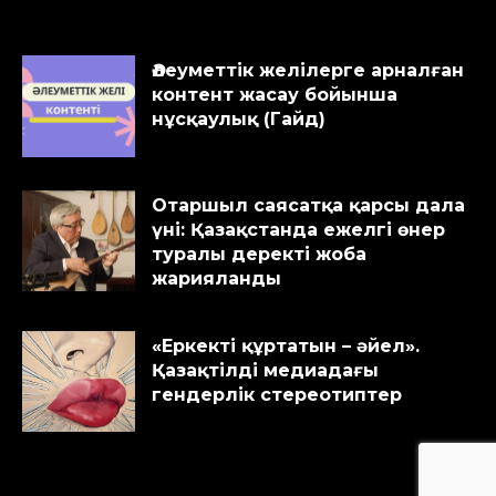
Әлеуметтік желілерге арналған
контент жасау бойынша
нұсқаулық (Гайд)
Отаршыл саясатқа қарсы дала
үні: Қазақстанда ежелгі өнер
туралы деректі жоба
жарияланды
«Еркекті құртатын – әйел».
Қазақтілді медиадағы
гендерлік стереотиптер