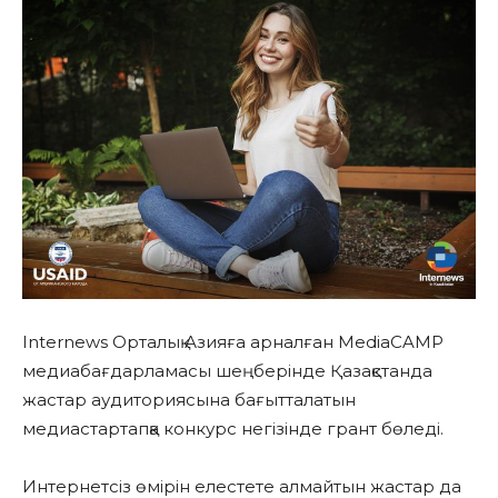
Internews Орталық Азияға арналған MediaCAMP
медиабағдарламасы шеңберінде Қазақстанда
жастар аудиториясына бағытталатын
медиастартапқа конкурс негізінде грант бөледі.
Интернетсіз өмірін елестете алмайтын жастар да