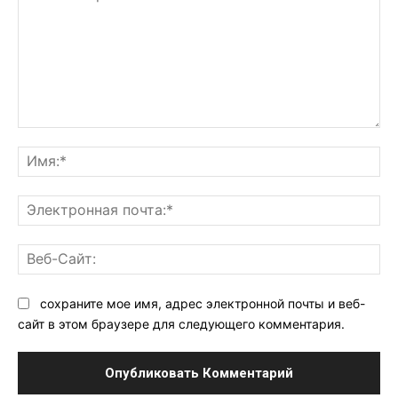
Комментарий:
Им
Эл
поч
Ве
Са
сохраните мое имя, адрес электронной почты и веб-
сайт в этом браузере для следующего комментария.