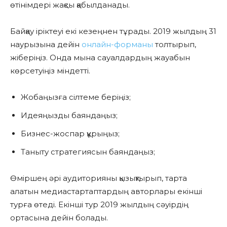
өтінімдері жақсы қабылданады.
Байқау іріктеуі екі кезеңнен тұрады. 2019 жылдың 31
наурызына дейін
онлайн-форманы
толтырып,
жіберіңіз. Онда мына сауалдардың жауабын
көрсетуіңіз міндетті.
Жобаңызға сілтеме беріңіз;
Идеяңызды баяндаңыз;
Бизнес-жоспар құрыңыз;
Таныту стратегиясын баяндаңыз;
Өміршең әрі аудиторияны қызықтырып, тарта
алатын медиастартаптардың авторлары екінші
турға өтеді. Екінші тур 2019 жылдың сәуірдің
ортасына дейін болады.