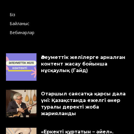
Біз
Байланыс
Вебинарлар
Әлеуметтік желілерге арналған
контент жасау бойынша
нұсқаулық (Гайд)
Отаршыл саясатқа қарсы дала
үні: Қазақстанда ежелгі өнер
туралы деректі жоба
жарияланды
«Еркекті құртатын – әйел».