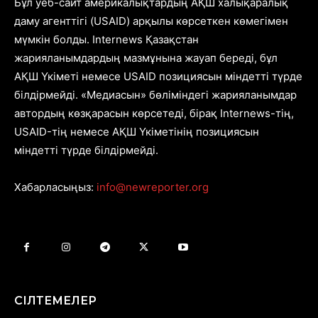
Бұл уеб-сайт америкалықтардың АҚШ халықаралық
даму агенттігі (USAID) арқылы көрсеткен көмегімен
мүмкін болды. Internews Қазақстан
жарияланымдардың мазмұнына жауап береді, бұл
АҚШ Үкіметі немесе USAID позициясын міндетті түрде
білдірмейді. «Медиасын» бөліміндегі жарияланымдар
автордың көзқарасын көрсетеді, бірақ Internews-тің,
USAID-тің немесе АҚШ Үкіметінің позициясын
міндетті түрде білдірмейді.
Хабарласыңыз:
info@newreporter.org
СІЛТЕМЕЛЕР