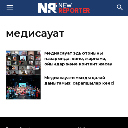
медисауат
Медиасауат эдьютонының
назарында: кино, жарнама,
ойындар және контент жасау
Медиасауатымызды қалай
дамытамыз: сарапшылар кеңесі