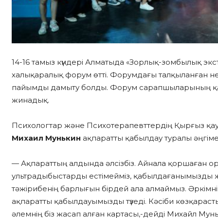
14-16 тамыз күндері Алматыда «Зорлық-зомбылық экс
халықаралық форум өтті. Форумдағы талқыланған нег
пайымды дамыту болды. Форум сарапшыларының қа
жинадық.
Психологтар және Психотерапевттердің Қырғыз қау
Михаил Мунькин
ақпаратты қабылдау туралы әңгіме
— Ақпараттың алдында әлсізбіз. Айнала қоршаған орт
ультрадыбыстарды естімейміз, қабылдағанымызды же
тәжірибенің барлығын бірдей ала алмаймыз. Әркімнің
ақпаратты қабылдауымызды түзеді. Кәсіби көзқараст
әлемнің біз жасап алған картасы,-дейді Михайл Мунь