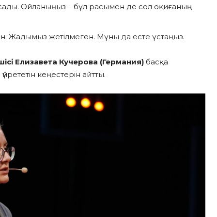
сады. Ойланыңыз – бұл расымен де сол оқиғаның
ан. Жадымыз жетілмеген. Мұны да есте ұстаңыз.
ісі Елизавета Кучерова (Германия)
басқа
йрететін кеңестерін айтты.