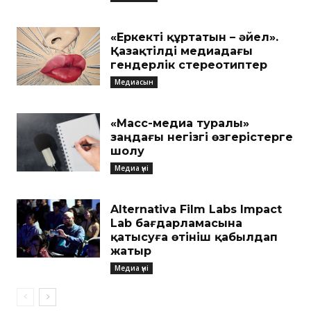
«Еркекті құртатын – әйел».
Қазақтілді медиадағы
гендерлік стереотиптер
Медиасын
«Масс-медиа туралы»
заңдағы негізгі өзгерістерге
шолу
Медиа үні
Alternativa Film Labs Impact
Lab бағдарламасына
қатысуға өтініш қабылдап
жатыр
Медиа үні