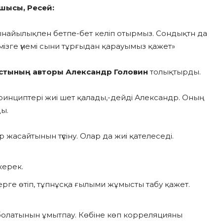
шысы, Ресей:
шынайылықпен бетпе-бет келіп отырмыз. Сондықтн да
мізге үнемі сыни тұрғыдан қарауымыз қажет»
стының авторы Александр Головин
толықтырды.
принциптері жиі шет қалады,-дейді Александр. Оның
ы.
асайтынын түсіну. Олар да жиі қателеседі.
керек.
ерге өтіп, тұпнұсқа ғылыми жұмысты табу қажет.
 болатынын ұмытпау. Көбіне көп корреляцияны