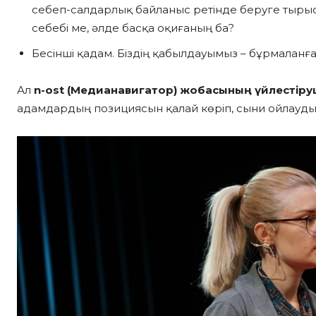
себеп-салдарлық байланыс ретінде беруге тыры
себебі ме, әлде басқа оқиғаның ба?
Бесінші қадам. Біздің қабылдауымыз – бұрмаланғ
Ал
n-ost (Медианавигатор)
жобасының үйлестіруш
адамдардың позициясын қалай көріп, сыни ойлауды ү