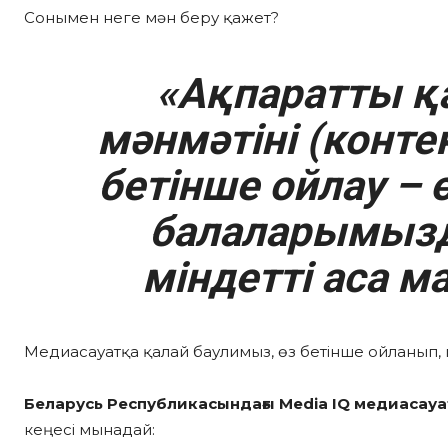
Сонымен неге мән беру қажет?
«Ақпаратты қ
мәнмәтіні (конте
бетінше ойлау – 
балаларымызд
міндетті аса 
Медиасауатқа қалай баулимыз, өз бетінше ойланып, 
Беларусь Республикасындағы Media IQ медиасау
кеңесі мынадай: