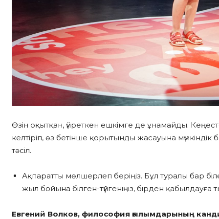
Өзін оқытқан, үйреткен ешкімге де ұнамайды. Кең
келтіріп, өз бетінше қорытынды жасауына мүмкіндік 
тәсіл.
Ақпаратты мөлшерлеп беріңіз. Бұл туралы бар біле
жыл бойына білген-түйгеніңіз, бірден қабылдауға т
Евгений Волков,
философия ғылымдарының кандид