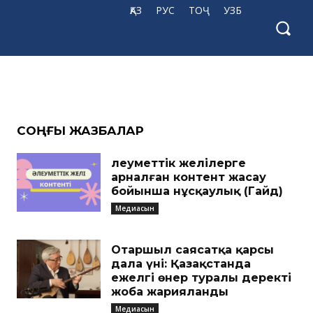
ҚАЗ
РУС
ТОҶ
УЗБ
ңесі
CОҢҒЫ ЖАЗБАЛАР
Әлеуметтік желілерге
арналған контент жасау
бойынша нұсқаулық (Гайд)
Медиасын
Отаршыл саясатқа қарсы
дала үні: Қазақстанда
ежелгі өнер туралы деректі
жоба жарияланды
Медиасын