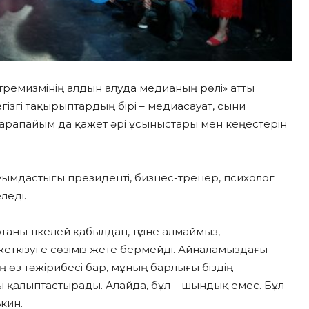
тремизмінің алдын алуда медианың рөлі» атты
ізгі тақырыптардың бірі – медиасауат, сыни
рапайым да қажет әрі ұсыныстары мен кеңестерін
ымдастығы президенті, бизнес-тренер, психолог
леді.
аны тікелей қабылдап, түсіне алмаймыз,
ткізуге сөзіміз жете бермейді. Айналамыздағы
 өз тәжірибесі бар, мұның барлығы біздің
ы қалыптастырады. Алайда, бұл – шындық емес. Бұл –
кин.