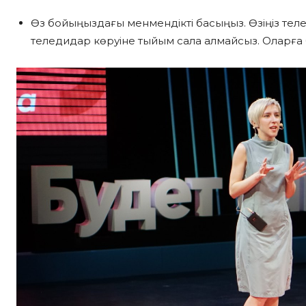
Өз бойыңыздағы менмендікті басыңыз. Өзіңіз теле
теледидар көруіне тыйым сала алмайсыз. Оларға 