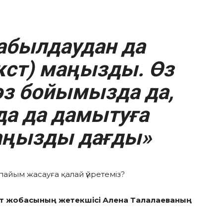
абылдаудан да
кст) маңызды. Өз
өз бойымызда да,
а да дамытуға
маңызды дағды»
пайым жасауға қалай үйретеміз?
ат жобасының жетекшісі Алена Талалаеваның