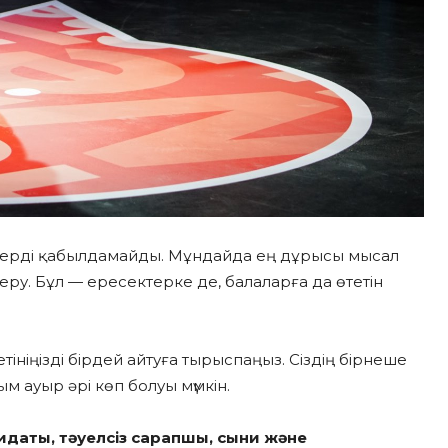
естерді қабылдамайды. Мұндайда ең дұрысы мысал
беру. Бұл — ересектерке де, балаларға да өтетін
тініңізді бірдей айтуға тырыспаңыз. Сіздің бірнеше
ым ауыр әрі көп болуы мүмкін.
аты, тәуелсіз сарапшы, сыни және