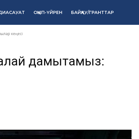
мызды қалай
ДИАСАУАТ
ОҚЫП-ҮЙРЕН
БАЙҚАУ/ГРАНТТАР
сарапшылар ке
ылар кеңесі
алай дамытамыз: