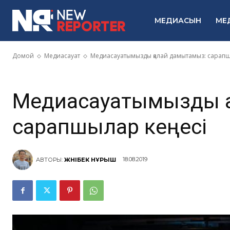
Медиасауаты
МЕДИАСЫН
МЕ
дамытамыз: 
Домой
Медиасауат
Медиасауатымызды қалай дамытамыз: сарапш
Медиасауатымызды қ
сарапшылар кеңесі
18.08.2019
АВТОРЫ:
ЖӘНІБЕК НҰРЫШ