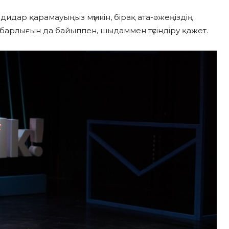
дидар қарамауыңыз мүмкін, бірақ ата-әжеңіздің
барлығын да байыппен, шыдаммен түсіндіру қажет.