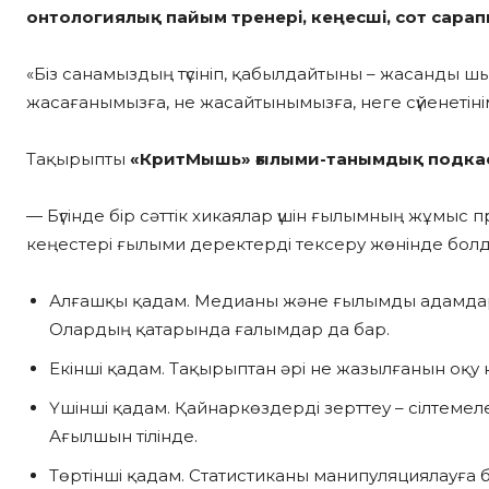
онтологиялық пайым тренері, кеңесші, сот сарап
«Біз санамыздың түсініп, қабылдайтыны – жасанды 
жасағанымызға, не жасайтынымызға, неге сүйенетіні
Тақырыпты
«КритМышь» ғылыми-танымдық подка
— Бүгінде бір сәттік хикаялар үшін ғылымның жұмыс 
кеңестері ғылыми деректерді тексеру жөнінде болд
Алғашқы қадам. Медианы және ғылымды адамдар ж
Олардың қатарында ғалымдар да бар.
Екінші қадам. Тақырыптан әрі не жазылғанын оқу 
Үшінші қадам. Қайнаркөздерді зерттеу – сілтемел
Ағылшын тілінде.
Төртінші қадам. Статистиканы манипуляциялауға