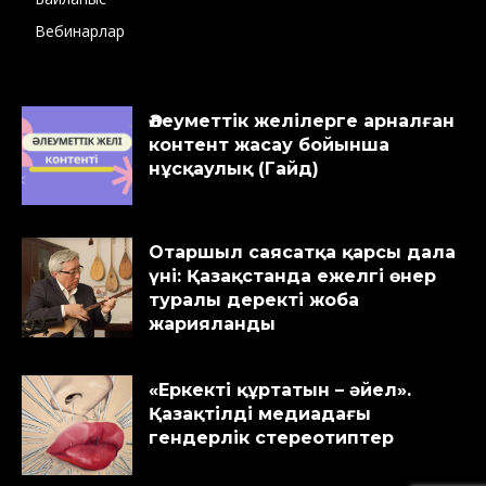
Вебинарлар
Әлеуметтік желілерге арналған
контент жасау бойынша
нұсқаулық (Гайд)
Отаршыл саясатқа қарсы дала
үні: Қазақстанда ежелгі өнер
туралы деректі жоба
жарияланды
«Еркекті құртатын – әйел».
Қазақтілді медиадағы
гендерлік стереотиптер