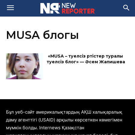
MUSA блогы
«MUSA – тәуелсіз әртістер туралы
тәуелсіз блог» — Әсем Жапишева
Бұл уеб-сайт америкалықтардың АҚШ халықаралық
даму агенттігі (USAID) арқылы көрсеткен көмегімен
мүмкін болды. Internews Қазақстан