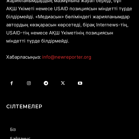
жарияланымдардың мазмұнына жауап береді, бұл
АҚШ Үкіметі немесе USAID позициясын міндетті түрде
білдірмейді. «Медиасын» бөліміндегі жарияланымдар
автордың көзқарасын көрсетеді, бірақ Internews-тің,
USAID-тің немесе АҚШ Үкіметінің позициясын
міндетті түрде білдірмейді.
Хабарласыңыз:
info@newreporter.org
СІЛТЕМЕЛЕР
Біз
Байланыс