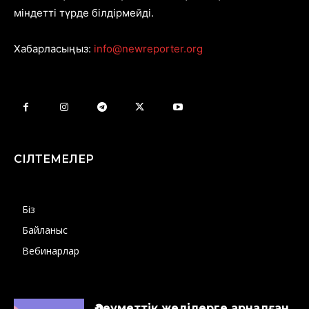
міндетті түрде білдірмейді.
Хабарласыңыз:
info@newreporter.org
СІЛТЕМЕЛЕР
Біз
Байланыс
Вебинарлар
Әлеуметтік желілерге арналған