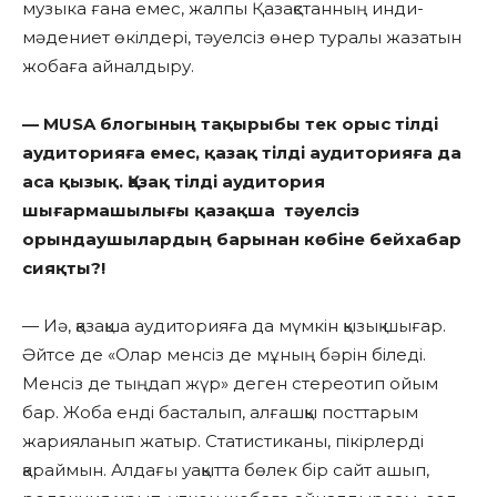
музыка ғана емес, жалпы Қазақстанның инди-
мәдениет өкілдері, тәуелсіз өнер туралы жазатын
жобаға айналдыру.
— MUSA блогының тақырыбы тек орыс тілді
аудиторияға емес, қазақ тілді аудиторияға да
аса қызық. Қазақ тілді аудитория
шығармашылығы қазақша тәуелсіз
орындаушылардың барынан көбіне бейхабар
сияқты?!
— Иә, қазақша аудиторияға да мүмкін қызық шығар.
Әйтсе де «Олар менсіз де мұның бәрін біледі.
Менсіз де тыңдап жүр» деген стереотип ойым
бар. Жоба енді басталып, алғашқы посттарым
жарияланып жатыр. Статистиканы, пікірлерді
қараймын. Алдағы уақытта бөлек бір сайт ашып,