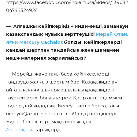
https://www.facebook.com/indiemusa/videos/139032
0474452492/
— Алғашқы кейіпкеріңіз – инди-әнші, заманауи
қазақстандық музыка зерттеушісі
Мерей Отан,
яғни Mercury Cachalot
болды. Кейіпкерлерді
қандай шартпен таңдайсыз және шамамен
неше материал жариялайсыз?
— Мерейді және тағы басқа кейіпкерлерді
таңдауда жалғыз шартым бар. Қазақ тілінде ән
айтатын, яғни шығармашылығы қазақ тіліндегі
тәуелсіз әртіс болуы керек. Қазір алты адаммен
видео дайындадым. Бесеуі – әртіс болса, тағы
біреуі «Qazaq indie» атты лейблдің продюсері.
Бұдан бөлек, төрт мақалам шығады.
Алғашқысы
жарық көрді.