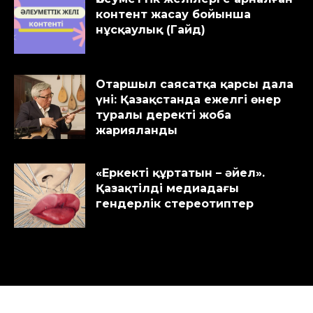
контент жасау бойынша
нұсқаулық (Гайд)
Отаршыл саясатқа қарсы дала
үні: Қазақстанда ежелгі өнер
туралы деректі жоба
жарияланды
«Еркекті құртатын – әйел».
Қазақтілді медиадағы
гендерлік стереотиптер