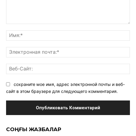
Комментарий:
Им
Эл
поч
Ве
Са
сохраните мое имя, адрес электронной почты и веб-
сайт в этом браузере для следующего комментария.
CОҢҒЫ ЖАЗБАЛАР