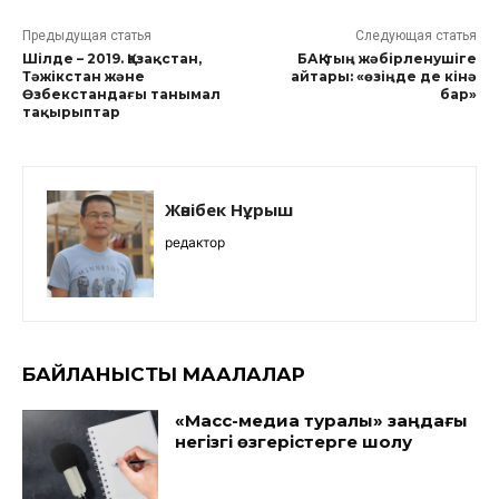
Предыдущая статья
Следующая статья
Шілде – 2019. Қазақстан,
БАҚ-тың жәбірленушіге
Тәжікстан және
айтары: «өзіңде де кінә
Өзбекстандағы танымал
бар»
тақырыптар
Жәнібек Нұрыш
редактор
БАЙЛАНЫСТЫ МАҚАЛАЛАР
«Масс-медиа туралы» заңдағы
негізгі өзгерістерге шолу