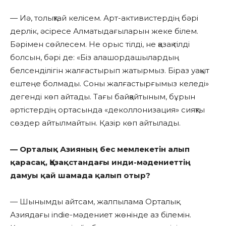
— Иә, толықтай келісем. Арт-активистердің бәрі
дерлік, әсіресе Алматыдағыларын жеке білем.
Бәрімен сөйлесем. Не орыс тілді, не қазақ тілді
болсын, бәрі де: «Біз алашордашылардың
белсенділігін жалғастырып жатырмыз. Біраз уақыт
ештеңе болмады. Соны жалғастырғымыз келеді»
дегенді көп айтады. Тағы байқайтыным, бұрын
әртістердің ортасында «деколлонизация» сияқты
сөздер айтылмайтын. Қазір көп айтылады.
— Орталық Азияның бес мемлекетін алып
қарасақ, Қазақстандағы инди-мәдениеттің
дамуы қай шамада қалып отыр?
— Шынымды айтсам, жалпылама Орталық
Азиядағы indie-мәдениет жөнінде аз білемін.