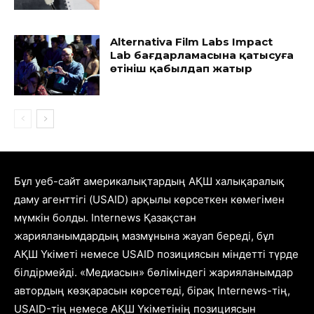
Alternativa Film Labs Impact
Lab бағдарламасына қатысуға
өтініш қабылдап жатыр
Бұл уеб-сайт америкалықтардың АҚШ халықаралық
даму агенттігі (USAID) арқылы көрсеткен көмегімен
мүмкін болды. Internews Қазақстан
жарияланымдардың мазмұнына жауап береді, бұл
АҚШ Үкіметі немесе USAID позициясын міндетті түрде
білдірмейді. «Медиасын» бөліміндегі жарияланымдар
автордың көзқарасын көрсетеді, бірақ Internews-тің,
USAID-тің немесе АҚШ Үкіметінің позициясын