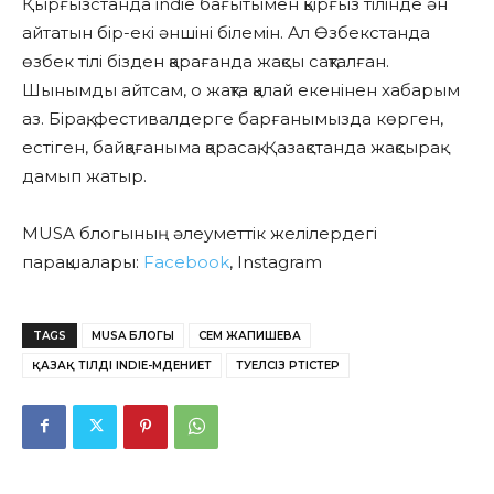
Қырғызстанда indie бағытымен қырғыз тілінде ән
айтатын бір-екі әншіні білемін. Ал Өзбекстанда
өзбек тілі бізден қарағанда жақсы сақталған.
Шынымды айтсам, о жақта қалай екенінен хабарым
аз. Бірақ, фестивалдерге барғанымызда көрген,
естіген, байқағаныма қарасақ, Қазақстанда жақсырақ
дамып жатыр.
MUSA блогының әлеуметтік желілердегі
парақшалары:
Facebook
, Instagram
TAGS
MUSA БЛОГЫ
ӘСЕМ ЖАПИШЕВА
ҚАЗАҚ ТІЛДІ INDIE-МӘДЕНИЕТ
ТӘУЕЛСІЗ ӘРТІСТЕР