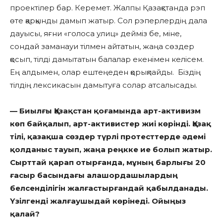
проектілер бар. Керемет. Жалпы Қазақстанда рэп
өте қарқынды дамып жатыр. Сол рэперлердің дала
дауысы, яғни «голоса улиц» дейміз бе, міне,
сондай заманауи тілмен айтатын, жаңа сөздер
қосып, тілді дамытатын балалар екенімен келісем.
Ең алдымен, олар ештеңеден қорықпайды. Біздің
тілдің лексикасын дамытуға солар атсалысады.
— Биылғы Қазақстан қоғамында арт-активизм
көп байқалып, арт-активистер жиі көрінді. Қазақ
тілі, қазақша сөздер түрлі протесттерде әдемі
қолданыс тауып, жаңа реңкке ие болып жатыр.
Сырттай қарап отырғанда, мұның барлығы 20
ғасыр басындағы алашордашылардың
белсенділігін жалғастырғандай қабылданады.
Үзілгенді жалғаушыдай көрінеді. Ойыңыз
қалай?