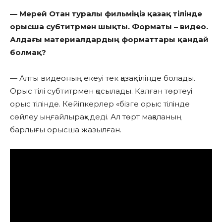
— Мерей Отан туралы фильміңіз қазақ тілінде
орысша субтитрмен шықты. Форматы – видео.
Алдағы материалдардың форматтары қандай
болмақ?
— Алты видеоның екеуі тек қазақ тілінде болады.
Орыс тілі субтитрмен қосылады. Қалған төртеуі
орыс тілінде. Кейіпкерлер «бізге орыс тілінде
сөйлеу ыңғайлырақ» деді. Ал төрт мақаланың
барлығы орысша жазылған.