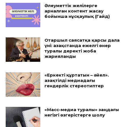
Әлеуметтік желілерге
арналған контент жасау
бойынша нұсқаулық (Гайд)
Отаршыл саясатқа қарсы дала
үні: Қазақстанда ежелгі өнер
туралы деректі жоба
жарияланды
«Еркекті құртатын – әйел».
Қазақтілді медиадағы
гендерлік стереотиптер
«Масс-медиа туралы» заңдағы
негізгі өзгерістерге шолу