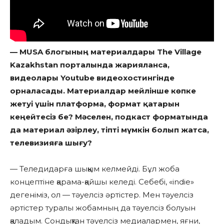
— MUSA блогының материалдары The Village
Kazakhstan порталында жарияланса,
видеолары Youtube видеохостингінде
орналасады. Материалдар мейлінше көпке
жетуі үшін платформа, формат қатарын
кеңейтесіз бе? Мәселен, подкаст форматында
да материал әзірлеу, тіпті мүмкін болып жатса,
телевизияға шығу?
— Теледидарға шыққым келмейді. Бұл жоба
концептіне қарама-қайшы келеді. Себебі, «indie»
дегеніміз, ол — тәуелсіз әртістер. Мен тәуелсіз
әртістер туралы жобамның да тәуелсіз болуын
қаладым. Сондықтан тәуелсіз медиалармен, яғни,