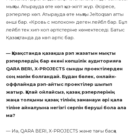
мықты. Атырауда өте көп қыз-жігіт жүр. Әсіресе,
рэперлер көп. Атырауда өте мықты Jeltoqsan атты
әнші бар. «Кровь с молоком» деген лейбл бар. Бұл
лейбл тек хип-хоп әртістеріне көмектеседі. Батыс
Қазақстанда да көп әртіс бар.
— Қазақстанда қазақша рэп жазатын мықты
рэперлердің бар екені көпшілік аудиторияға
QARA BERI, X-PROJECTS сынды проектілерден
соң мәлім болғандай. Бұдан бөлек, онлайн-
оффлайнда рэп-айтыс проектілер шығып
жатыр. Қалай ойлайсыз, қазақ рэперлерінің
жаңа толқыны қазақ тілінің заманауи әрі қала
тіліне айналуына негізгі серпін беруші бола ала
ма?
— Иә, QARA BERI, X-PROJECTS және тағы басқа