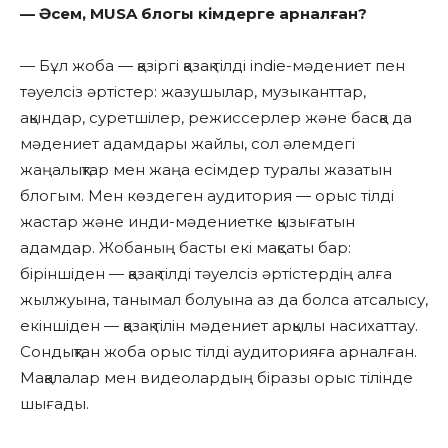
— Әсем, MUSA блогы кімдерге арналған?
— Бұл жоба — қазіргі қазақ тілді indie-мәдениет пен
тәуелсіз әртістер: жазушылар, музыканттар,
ақындар, суретшілер, режиссерлер және басқа да
мәдениет адамдары жайлы, сол әлемдегі
жаңалықтар мен жаңа есімдер туралы жазатын
блогым. Мен көздеген аудитория — орыс тілді
жастар және инди-мәдениетке қызығатын
адамдар. Жобаның басты екі мақсаты бар:
біріншіден — қазақ тілді тәуелсіз әртістердің алға
жылжуына, танымал болуына аз да болса атсалысу,
екіншіден — қазақ тілін мәдениет арқылы насихаттау.
Сондықтан жоба орыс тілді аудиторияға арналған.
Мақалалар мен видеолардың біразы орыс тілінде
шығады.