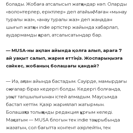
болады. Жобаға атсалысып жатқандар көп. Оларды
«волонтерлер, еріктілер» деп атайық. Маған «мынау
туралы жаз», «анау туралы жаз» деп жаңадан
шығып жатқан indie әртістер жайында хабарлап,
аудармамды қарап, атсалысатындар бар.
— MUSA-ны ақпан айында қолға алып, араға 7
ай уақыт салып, жария еттіңіз. Жоспарыңызға
сәйкес, жобаның болашағы қандай?
— Иә, ақпан айында бастадым. Сәуірде, мамырдағы
оқиғалар біраз кедергі болды. Кедергі болғанда,
уақыт тапшылығынан істей алмадым. Маусымда
бастап кеттім. Қазір жариялап жатырмын.
Болашақта толыққанды редакция құрғым келеді.
Мақсатым — MUSA блогын тек indie тақырыбында
жазатын, сол бағытта контент әзірлейтін, тек