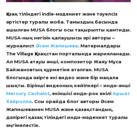
Қазақ тіліндегі indie-мәдениет және тәуелсіз
әртістер туралы жоба. Тамыздың басында
ашылған MUSA блогы осы тақырыпты қамтиды.
MUSA-ның негізін қалаушысы әрі авторы –
журналист
Әсем Жапишева
. Материалдары
The Village Қазақстан порталында жарияланады.
Ал MUSA атауы әнші, композитор Жаяу Мұса
Байжановтың құрметіне аталған. MUSA
блогында әзірге екі видео және бір мақала
шықты. Бірінші видеоның кейіпкері – инди-әнші
Mercury Cachalot
, екіншісі инди-рок өкілі
Аршат
Хайролла
. Ссы орайда блог авторы Әсем
Жапишевамен MUSA және қазақстандық,
дәлірегі қазақ тіліндегі инди-мәдениет туралы
әңгімелестік.