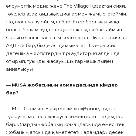
әлеуметтік медиа және The Village Қазақстан сияқты
тәуелсіз қазақстандық медиалармен жұмыс істеймін.
Подкаст жазу ойымда бар. Егер барлығы жақсы
болса, бәлкім күзде подкаст жазуды бастаймын.
Сосын екінші жасағым келгені: ол – live сессиялар.
АҚШ-та бар, бізде әлі дамымаған. Live-сессия
дегеніміз – әртістердің тірі аудитория алдында
отырып, туынды жасауы, шығармашылықпен
айналысуы.
— MUSA жобасының командасында кімдер
бар?
— Мен бармын. Басқа ешкім жоқ. Әрине, видео
түсіруге, монтаж жасауға көмектесетін адамдар
бар. Оларды «жобаның командасында емес, тек
жобаның аясында қызмет ететін адамдар» десек