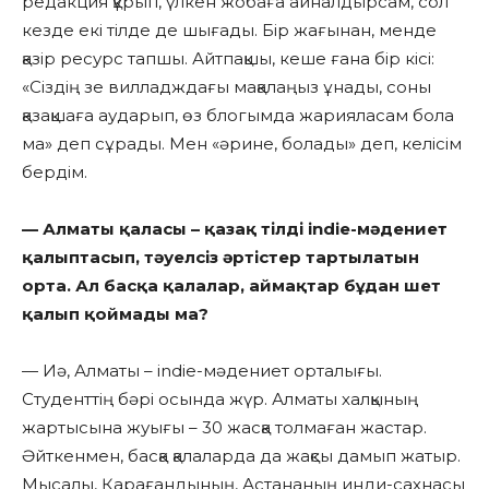
редакция құрып, үлкен жобаға айналдырсам, сол
кезде екі тілде де шығады. Бір жағынан, менде
қазір ресурс тапшы. Айтпақшы, кеше ғана бір кісі:
«Сіздің зе вилладждағы мақалаңыз ұнады, соны
қазақшаға аударып, өз блогымда жарияласам бола
ма» деп сұрады. Мен «әрине, болады» деп, келісім
бердім.
— Алматы қаласы – қазақ тілді indie-мәдениет
қалыптасып, тәуелсіз әртістер тартылатын
орта. Ал басқа қалалар, аймақтар бұдан шет
қалып қоймады ма?
— Иә, Алматы – indie-мәдениет орталығы.
Cтуденттің бәрі осында жүр. Алматы халқының
жартысына жуығы – 30 жасқа толмаған жастар.
Әйткенмен, басқа қалаларда да жақсы дамып жатыр.
Мысалы, Қарағандының, Астананың инди-сахнасы