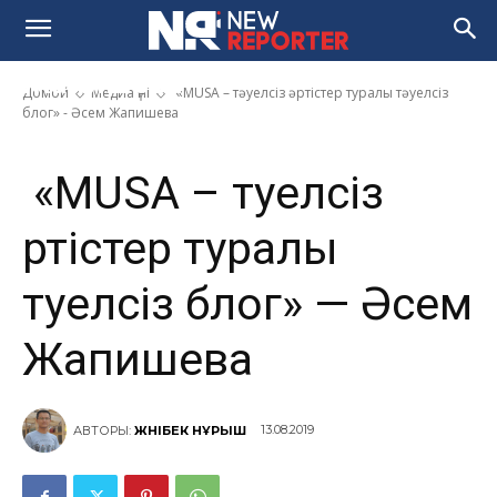
«MUSA – тәуелсіз әртістер
туралы тәуелсіз блог» — Әсем
Жапишева
Домой
Медиа үні
«MUSA – тәуелсіз әртістер туралы тәуелсіз
блог» - Әсем Жапишева
«MUSA – тәуелсіз
әртістер туралы
тәуелсіз блог» — Әсем
Жапишева
13.08.2019
АВТОРЫ:
ЖӘНІБЕК НҰРЫШ