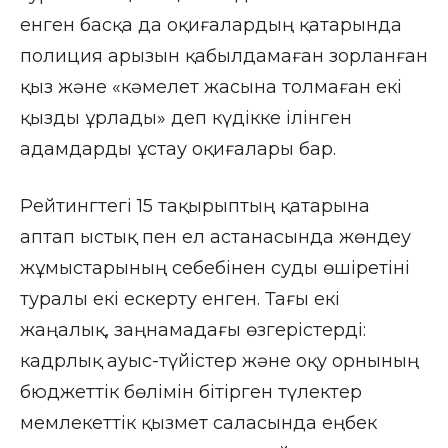
енген басқа да оқиғалардың қатарында
полиция арызын қабылдамаған зорланған
қыз және «кәмелет жасына толмаған екі
қызды ұрлады» деп күдікке ілінген
адамдарды ұстау оқиғалары бар.
Рейтингтегі 15 тақырыптың қатарына
аптап ыстық пен ел астанасында жөндеу
жұмыстарының себебінен суды өшіретіні
туралы екі ескерту енген. Тағы екі
жаңалық, заңнамадағы өзгерістерді:
кадрлық ауыс-түйістер және оқу орнының
бюджеттік бөлімін бітірген түлектер
мемлекеттік қызмет саласында еңбек