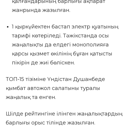
қалғандарының барлығы ақпарат
жанрында жазылған.
1 қыркүйектен бастап электр қуатының
тарифі көтеріледі. Тәжікстанда осы
жаңалықты да елдегі монополияға
қарсы қызмет өкілінің бұған қатысты
пікірін де жиі бөліскен.
ТОП-15 тізіміне Үндістан Душанбеде
қымбат автожол салатыны туралы
жаңалық та енген.
Шілде рейтингіне ілінген жаңалықтардың
барлығы орыс тілінде жазылған.