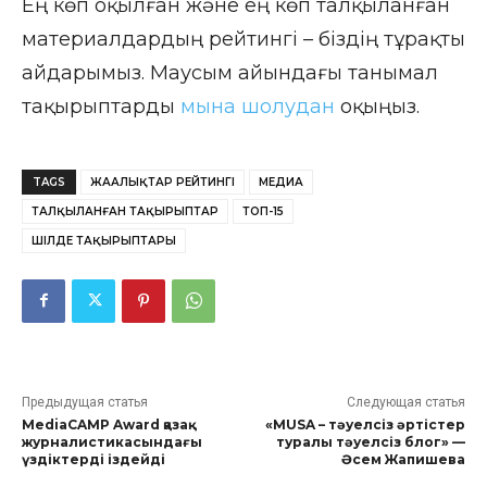
Ең көп оқылған және ең көп талқыланған
материалдардың рейтингі – біздің тұрақты
айдарымыз. Маусым айындағы танымал
тақырыптарды
мына шолудан
оқыңыз.
TAGS
ЖАҢАЛЫҚТАР РЕЙТИНГІ
МЕДИА
ТАЛҚЫЛАНҒАН ТАҚЫРЫПТАР
ТОП-15
ШІЛДЕ ТАҚЫРЫПТАРЫ
Предыдущая статья
Следующая статья
MediaCAMP Award қазақ
«MUSA – тәуелсіз әртістер
журналистикасындағы
туралы тәуелсіз блог» —
үздіктерді іздейді
Әсем Жапишева