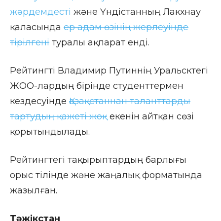
жәрдемдесті
және Үндістанның Лакхнау
қаласында
ер адам өзінің жерлеуінде
тірілгені
туралы ақпарат енді.
Рейтингті Владимир Путиннің Уральсктегі
ЖОО-лардың бірінде студенттермен
кездесуінде
Қазақстаннан таланттарды
тартудың қажеті жоқ
екенін айтқан сөзі
қорытындылады.
Рейтингтегі тақырыптардың барлығы
орыс тілінде және жаңалық форматында
жазылған.
Тәжікстан