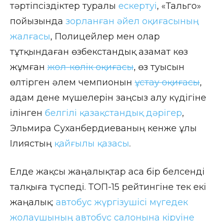
тәртіпсіздіктер туралы
ескертуі
, «Тальго»
пойызында
зорланған әйел оқиғасының
жалғасы
, Полицейлер мен олар
тұтқындаған өзбекстандық азамат көз
жұмған
жол-көлік оқиғасы
, өз туысын
өлтірген әлем чемпионын
ұстау оқиғасы
,
адам дене мүшелерін заңсыз алу күдігіне
ілінген
белгілі қазақстандық дәрігер
,
Эльмира Суханбердиеваның кенже ұлы
Ілиястың
қайғылы қазасы
.
Елде жақсы жаңалықтар аса бір белсенді
талқыға түспеді. ТОП-15 рейтингіне тек екі
жаңалық:
автобус жүргізушісі мүгедек
жолаушының автобус салонына кіруіне