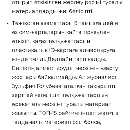
отырып өткізілген жерлеу рәсімі туралы
материалдарды жиі бөлісіпті.
Тәжікстан азаматтары 8 тамызға дейін
өз сим-карталарын қайта тіркеуден
өткізіп, қағаз төлқұжаттарын
пластикалық
ID-
картаға алмастыруға
міндеттелді. Дедлайн таяп қалды.
Биліктің алмастыруды мерзімін ұзарту
жоспары байқалмайды. Ал журналист
Зульфия Голубева, аталған тақырыпты
зерттей келе, ішкі төлқұжаттардың
әрекет ету мерзімі туралы материал
жазыпты. ТОП-15 рейтингіндегі жалғыз
талдамалы материал осы болса,