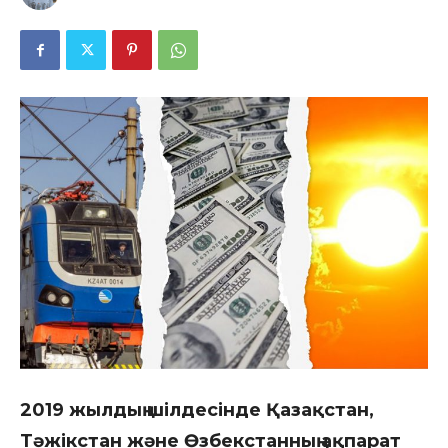
2019 жылдың шілдесінде Қазақстан,
Тәжікстан және Өзбекстанның ақпарат