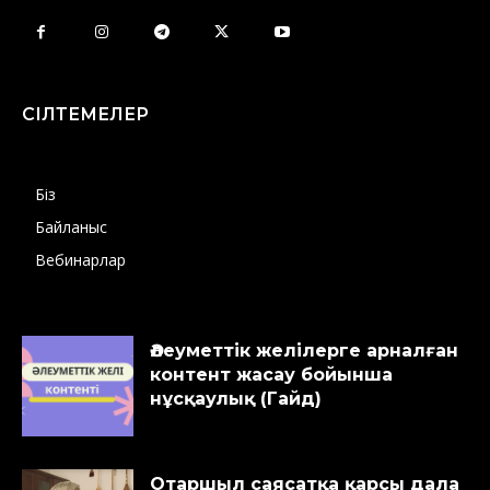
СІЛТЕМЕЛЕР
Біз
Байланыс
Вебинарлар
Әлеуметтік желілерге арналған
контент жасау бойынша
нұсқаулық (Гайд)
Отаршыл саясатқа қарсы дала