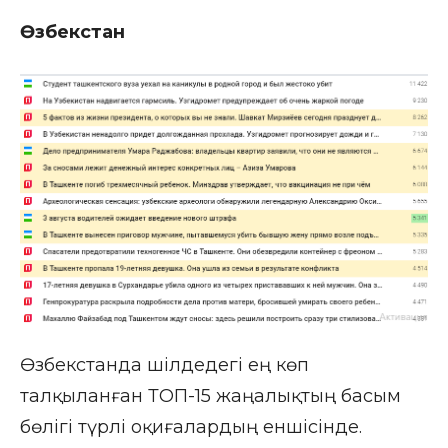
Өзбекстан
Өзбекстанда шілдедегі ең көп
талқыланған ТОП-15 жаңалықтың басым
бөлігі түрлі оқиғалардың еншісінде.