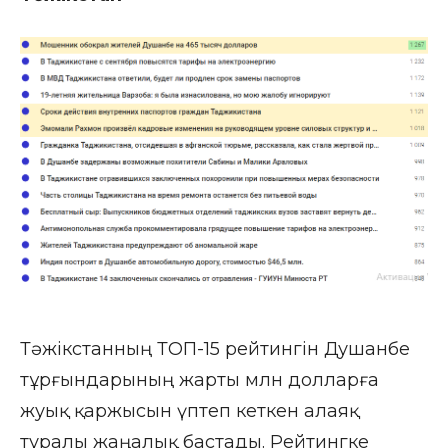
Тәжікстанның ТОП-15 рейтингін Душанбе
тұрғындарының жарты млн долларға
жуық қаржысын үптеп кеткен алаяқ
туралы жаңалық бастады. Рейтингке