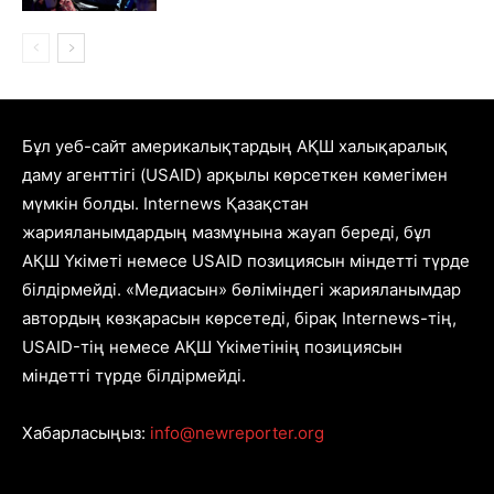
Бұл уеб-сайт америкалықтардың АҚШ халықаралық
даму агенттігі (USAID) арқылы көрсеткен көмегімен
мүмкін болды. Internews Қазақстан
жарияланымдардың мазмұнына жауап береді, бұл
АҚШ Үкіметі немесе USAID позициясын міндетті түрде
білдірмейді. «Медиасын» бөліміндегі жарияланымдар
автордың көзқарасын көрсетеді, бірақ Internews-тің,
USAID-тің немесе АҚШ Үкіметінің позициясын
міндетті түрде білдірмейді.
Хабарласыңыз:
info@newreporter.org