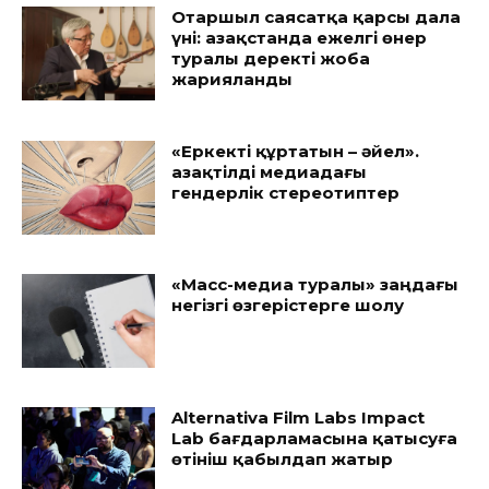
Отаршыл саясатқа қарсы дала
үні: Қазақстанда ежелгі өнер
туралы деректі жоба
жарияланды
«Еркекті құртатын – әйел».
Қазақтілді медиадағы
гендерлік стереотиптер
«Масс-медиа туралы» заңдағы
негізгі өзгерістерге шолу
Alternativa Film Labs Impact
Lab бағдарламасына қатысуға
өтініш қабылдап жатыр