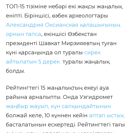
ТОП-15 тізіміне небәрі екі жақсы жаңалық
еніпті. Біріншісі, өзбек археологтары
Александрия Оксианская қалашығының
орнын тапса
, екіншісі Өзбекстан
президенті Шавкат Мирзияевтың туған
күні қарсаңында ол туралы
сирек
айтылатын 5 дерек
туралы жаңалық
болды.
Рейтингтегі 15 жаңалықтың екеуі ауа
райына арналыпты. Онда Узгидромет
жаңбыр жауып, күн салқындайтынын
болжай келе, 10 күннен кейін
аптап ыстық
басталатынын ескертеді. Рейтингтегі тағы