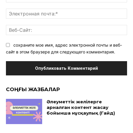
Эл
поч
Ве
Са
сохраните мое имя, адрес электронной почты и веб-
сайт в этом браузере для следующего комментария.
CОҢҒЫ ЖАЗБАЛАР
Әлеуметтік желілерге
арналған контент жасау
бойынша нұсқаулық (Гайд)