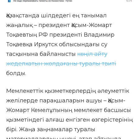
Қазақстанда шілдедегі ең танымал
жаңалық – президент Қасым-Жомарт
Тоқаевтың РФ президенті Владимир
Тоқаевқа Иркутск облысындағы су
тасқынына байланысты
көңіл айту
жеделхатын жолдағаны туралы твиті
болды.
Мемлекеттік қызметкерлердің әлеуметтік
желілерде парақшаларын ашуы – Қасым-
Жомарт Кемелұлының мемлекет басшысы
қызметіндегі алғаш енгізген өзгерістерінің
бірі. Жаңа заңнамалар туралы