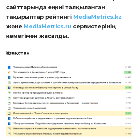
сайттарында ең жиі талқыланған
тақырыптар рейтингі
MediaMetrics.kz
және
MediaMetrics.ru
сервистерінің
көмегімен жасалды.
Қазақстан