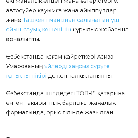
екі жаңалық елдегі жаңа өзгерістерге:
автосүйер қауымға жаңа айыппұлдар
және
Ташкент маңынан салынатын үш
ойын-сауық кешенінің
құрылыс жобасына
арналыпты.
Өзбекстанда қоғам қайреткері Азиза
Умарованың
үйлерді заңсыз сүруге
қатысты пікірі
де көп талқыланыпты.
Өзбекстанда шілдедегі ТОП-15 қатарына
енген тақырыптың барлығы жаңалық
форматында, орыс тілінде жазылған.