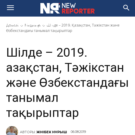
Тәжікстан және
Өзбекстандағы танымал
тақырыптар
Домой
Медиа үні
Шілде – 2019. Қазақстан, Тәжікстан және
Өзбекстандағы танымал тақырыптар
Шілде – 2019.
Қазақстан, Тәжікстан
және Өзбекстандағы
танымал
тақырыптар
06.08.2019
АВТОРЫ:
ЖӘНІБЕК НҰРЫШ