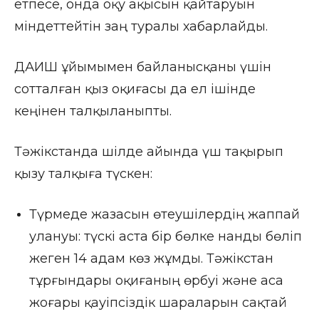
етпесе, онда оқу ақысын қайтаруын
міндеттейтін заң туралы хабарлайды.
ДАИШ ұйымымен байланысқаны үшін
сотталған қыз оқиғасы да ел ішінде
кеңінен талқыланыпты.
Тәжікстанда шілде айында үш тақырып
қызу талқыға түскен:
Түрмеде жазасын өтеушілердің жаппай
улануы: түскі аста бір бөлке нанды бөліп
жеген 14 адам көз жұмды. Тәжікстан
тұрғындары оқиғаның өрбуі және аса
жоғары қауіпсіздік шараларын сақтай