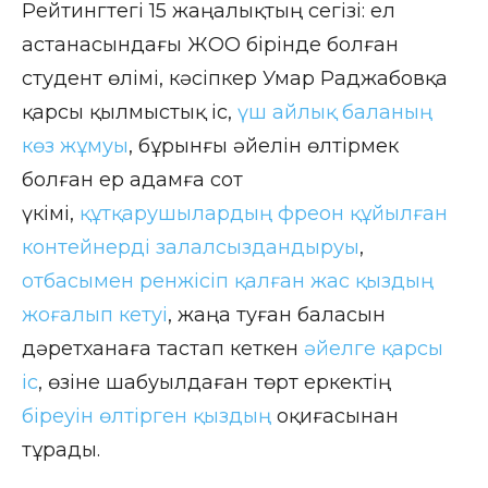
Рейтингтегі 15 жаңалықтың сегізі: ел
астанасындағы ЖОО бірінде болған
студент өлімі, кәсіпкер Умар Раджабовқа
қарсы қылмыстық іс,
үш айлық баланың
көз жұмуы
, бұрынғы әйелін өлтірмек
болған ер адамға сот
үкімі,
құтқарушылардың фреон құйылған
контейнерді залалсыздандыруы
,
отбасымен ренжісіп қалған жас қыздың
жоғалып кетуі
, жаңа туған баласын
дәретханаға тастап кеткен
әйелге қарсы
іс
, өзіне шабуылдаған төрт еркектің
біреуін өлтірген қыздың
оқиғасынан
тұрады.