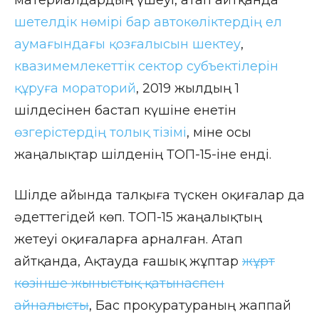
материалдардың үшеуі, атап айтқанда
шетелдік нөмірі бар автокөліктердің ел
аумағындағы қозғалысын шектеу
,
квазимемлекеттік сектор субъектілерін
құруға мораторий
, 2019 жылдың 1
шілдесінен бастап күшіне енетін
өзгерістердің толық тізімі
, міне осы
жаңалықтар шілденің ТОП-15-іне енді.
Шілде айында талқыға түскен оқиғалар да
әдеттегідей көп. ТОП-15 жаңалықтың
жетеуі оқиғаларға арналған. Атап
айтқанда, Ақтауда ғашық жұптар
жұрт
көзінше жыныстық қатынаспен
айналысты
, Бас прокуратураның жаппай