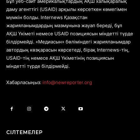
Бұл уеб-сайт америкалықтардың АҚШ халықаралық
даму агенттігі (USAID) арқылы көрсеткен көмегімен
мүмкін болды. Internews Қазақстан
жарияланымдардың мазмұнына жауап береді, бұл
АҚШ Үкіметі немесе USAID позициясын міндетті түрде
білдірмейді. «Медиасын» бөліміндегі жарияланымдар
автордың көзқарасын көрсетеді, бірақ Internews-тің,
USAID-тің немесе АҚШ Үкіметінің позициясын
міндетті түрде білдірмейді.
Хабарласыңыз:
info@newreporter.org
СІЛТЕМЕЛЕР