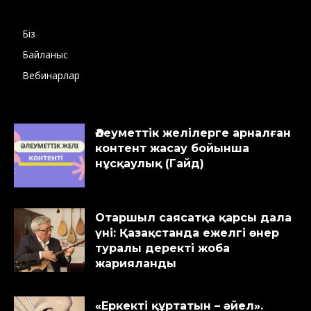
Біз
Байланыс
Вебинарлар
Әлеуметтік желілерге арналған
контент жасау бойынша
нұсқаулық (Гайд)
Отаршыл саясатқа қарсы дала
үні: Қазақстанда ежелгі өнер
туралы деректі жоба
жарияланды
«Еркекті құртатын – әйел».