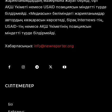
жарияланымдардың мазмұнына жауап береді, бұл
АҚШ Үкіметі немесе USAID позициясын міндетті түрде
білдірмейді. «Медиасын» бөліміндегі жарияланымдар
автордың көзқарасын көрсетеді, бірақ Internews-тің,
USAID-тің немесе АҚШ Үкіметінің позициясын
міндетті түрде білдірмейді.
Хабарласыңыз:
info@newreporter.org
СІЛТЕМЕЛЕР
Біз
Байланыс