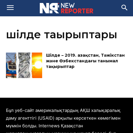
шілде тақырыптары
Шілде – 2019. Қазақстан, Тәжікстан
және Өзбекстандағы танымал
тақырыптар
Бұл уеб-сайт америкалықтардың АҚШ халықаралық
даму агенттігі (USAID) арқылы көрсеткен көмегімен
мүмкін болды. Internews Қазақстан