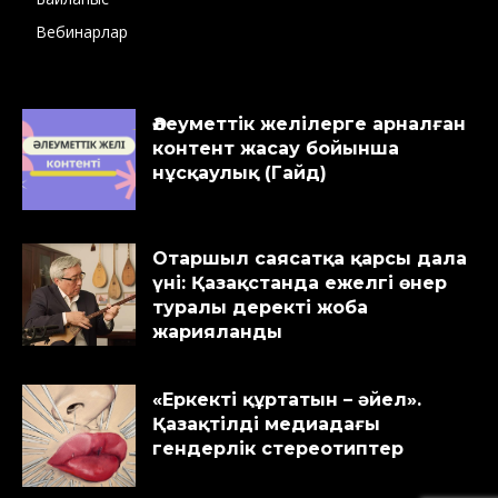
Вебинарлар
Әлеуметтік желілерге арналған
контент жасау бойынша
нұсқаулық (Гайд)
Отаршыл саясатқа қарсы дала
үні: Қазақстанда ежелгі өнер
туралы деректі жоба
жарияланды
«Еркекті құртатын – әйел».
Қазақтілді медиадағы
гендерлік стереотиптер