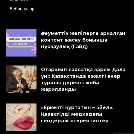
Вебинарлар
Әлеуметтік желілерге арналған
контент жасау бойынша
нұсқаулық (Гайд)
Отаршыл саясатқа қарсы дала
үні: Қазақстанда ежелгі өнер
туралы деректі жоба
жарияланды
«Еркекті құртатын – әйел».
Қазақтілді медиадағы
гендерлік стереотиптер