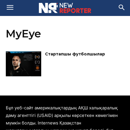
MyEye
Стартапшы футболшылар
Бұл уеб-сайт америкалықтардың АҚШ халықаралық
даму агенттігі (USAID) арқылы көрсеткен көмегімен
мүмкін болды. Internews Қазақстан