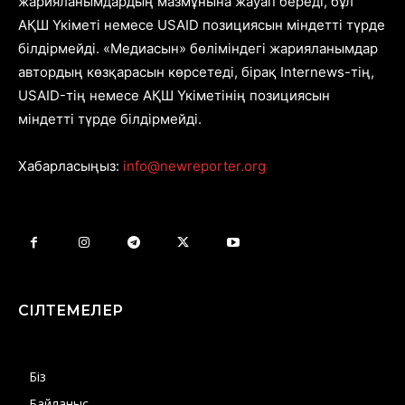
жарияланымдардың мазмұнына жауап береді, бұл
АҚШ Үкіметі немесе USAID позициясын міндетті түрде
білдірмейді. «Медиасын» бөліміндегі жарияланымдар
автордың көзқарасын көрсетеді, бірақ Internews-тің,
USAID-тің немесе АҚШ Үкіметінің позициясын
міндетті түрде білдірмейді.
Хабарласыңыз:
info@newreporter.org
СІЛТЕМЕЛЕР
Біз
Байланыс