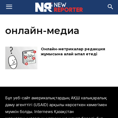
онлайн-медиа
Онлайн-метрикалар редакция
жұмысына қалай ықпал етеді
Бұл уеб-сайт америкалықтардың АҚШ халықаралық
даму агенттігі (USAID) арқылы көрсеткен көмегімен
мүмкін болды. Internews Қазақстан