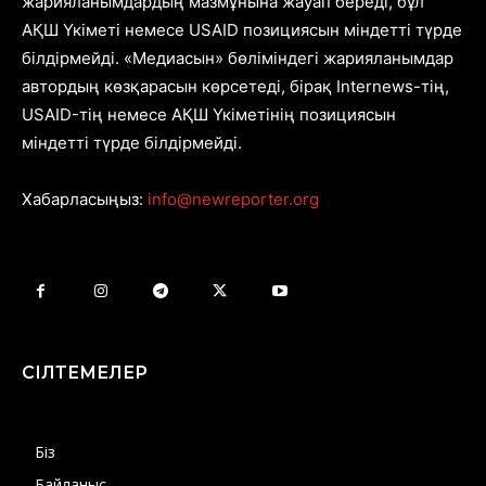
жарияланымдардың мазмұнына жауап береді, бұл
АҚШ Үкіметі немесе USAID позициясын міндетті түрде
білдірмейді. «Медиасын» бөліміндегі жарияланымдар
автордың көзқарасын көрсетеді, бірақ Internews-тің,
USAID-тің немесе АҚШ Үкіметінің позициясын
міндетті түрде білдірмейді.
Хабарласыңыз:
info@newreporter.org
СІЛТЕМЕЛЕР
Біз
Байланыс