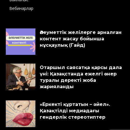
Вебинарлар
Әлеуметтік желілерге арналған
контент жасау бойынша
нұсқаулық (Гайд)
Отаршыл саясатқа қарсы дала
үні: Қазақстанда ежелгі өнер
туралы деректі жоба
жарияланды
«Еркекті құртатын – әйел».
Қазақтілді медиадағы
гендерлік стереотиптер