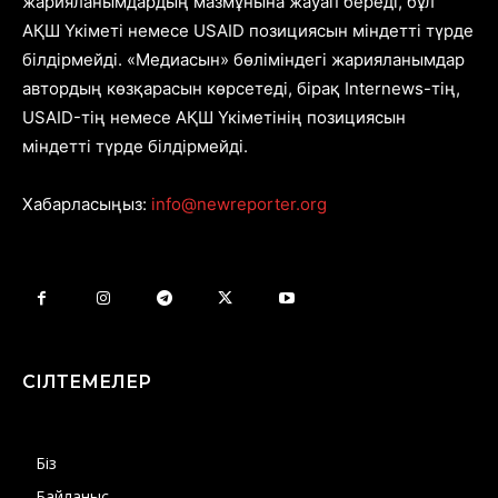
жарияланымдардың мазмұнына жауап береді, бұл
АҚШ Үкіметі немесе USAID позициясын міндетті түрде
білдірмейді. «Медиасын» бөліміндегі жарияланымдар
автордың көзқарасын көрсетеді, бірақ Internews-тің,
USAID-тің немесе АҚШ Үкіметінің позициясын
міндетті түрде білдірмейді.
Хабарласыңыз:
info@newreporter.org
СІЛТЕМЕЛЕР
Біз
Байланыс