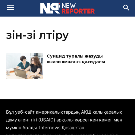
өзін-өзі өлтіру
Суицид туралы жазудың
«жазылмаған» қағидасы
Бұл уеб-сайт америкалықтардың АҚШ халықаралық
даму агенттігі (USAID) арқылы көрсеткен көмегімен
мүмкін болды. Internews Қазақстан