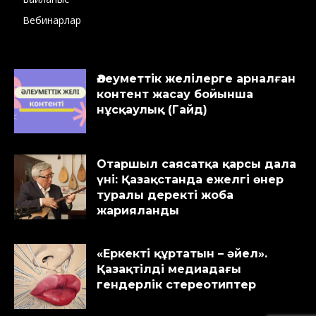
Вебинарлар
Әлеуметтік желілерге арналған
контент жасау бойынша
нұсқаулық (Гайд)
Отаршыл саясатқа қарсы дала
үні: Қазақстанда ежелгі өнер
туралы деректі жоба
жарияланды
«Еркекті құртатын – әйел».
Қазақтілді медиадағы
гендерлік стереотиптер