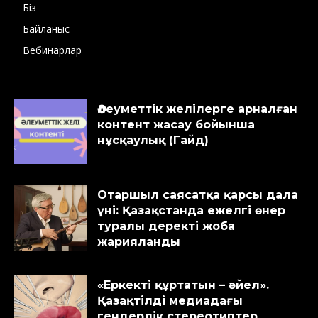
Біз
Байланыс
Вебинарлар
Әлеуметтік желілерге арналған
контент жасау бойынша
нұсқаулық (Гайд)
Отаршыл саясатқа қарсы дала
үні: Қазақстанда ежелгі өнер
туралы деректі жоба
жарияланды
«Еркекті құртатын – әйел».
Қазақтілді медиадағы
гендерлік стереотиптер