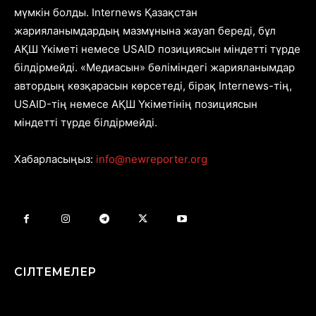
мүмкін болды. Internews Қазақстан
жарияланымдардың мазмұнына жауап береді, бұл
АҚШ Үкіметі немесе USAID позициясын міндетті түрде
білдірмейді. «Медиасын» бөліміндегі жарияланымдар
автордың көзқарасын көрсетеді, бірақ Internews-тің,
USAID-тің немесе АҚШ Үкіметінің позициясын
міндетті түрде білдірмейді.
Хабарласыңыз:
info@newreporter.org
СІЛТЕМЕЛЕР