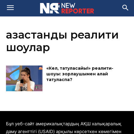
қазақстандық реалити
шоулар
«Кел, татуласайық!» реалити-
шоуы: зорлаушымен қалай
татуласпақ?
Бұл уеб-сайт америкалықтардың АҚШ халықаралық
даму агенттігі (USAID) арқылы көрсеткен көмегімен