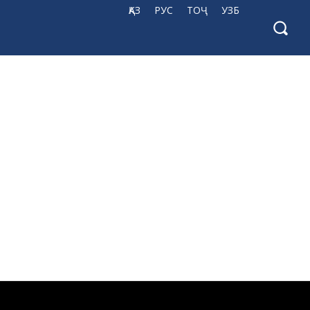
ҚАЗ
РУС
ТОҶ
УЗБ