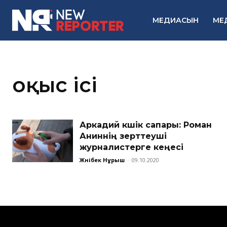
МЕДИАСЫН
МЕ
Қоқыс ісі
Аркадий күшік сапары: Роман
Аниннің зерттеуші
журналистерге кеңесі
Жәнібек Нұрыш
-
09.10.2020