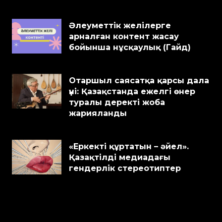
Әлеуметтік желілерге
арналған контент жасау
бойынша нұсқаулық (Гайд)
Отаршыл саясатқа қарсы дала
үні: Қазақстанда ежелгі өнер
туралы деректі жоба
жарияланды
«Еркекті құртатын – әйел».
Қазақтілді медиадағы
гендерлік стереотиптер