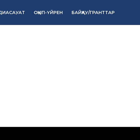
ДИАСАУАТ
ОҚЫП-ҮЙРЕН
БАЙҚАУ/ГРАНТТАР