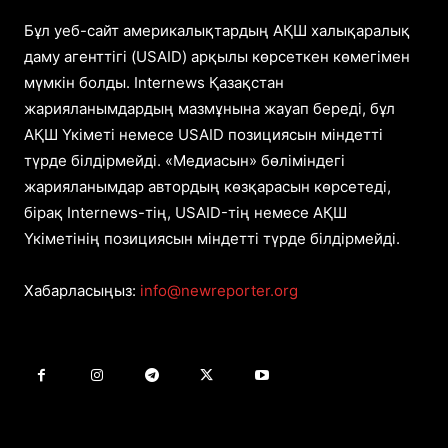
Бұл уеб-сайт америкалықтардың АҚШ халықаралық
даму агенттігі (USAID) арқылы көрсеткен көмегімен
мүмкін болды. Internews Қазақстан
жарияланымдардың мазмұнына жауап береді, бұл
АҚШ Үкіметі немесе USAID позициясын міндетті
түрде білдірмейді. «Медиасын» бөліміндегі
жарияланымдар автордың көзқарасын көрсетеді,
бірақ Internews-тің, USAID-тің немесе АҚШ
Үкіметінің позициясын міндетті түрде білдірмейді.
Хабарласыңыз:
info@newreporter.org