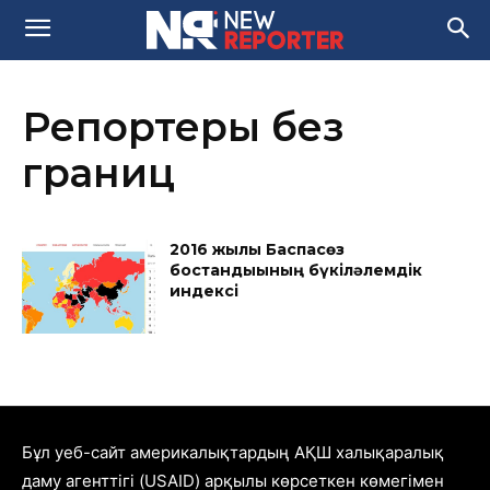
Репортеры без
границ
2016 жылғы Баспасөз
бостандығының бүкіләлемдік
индексі
Бұл уеб-сайт америкалықтардың АҚШ халықаралық
даму агенттігі (USAID) арқылы көрсеткен көмегімен