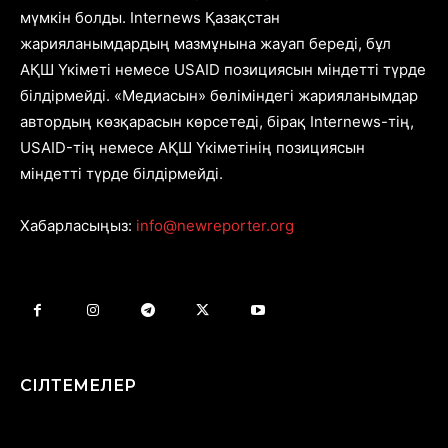
мүмкін болды. Internews Қазақстан
жарияланымдардың мазмұнына жауап береді, бұл
АҚШ Үкіметі немесе USAID позициясын міндетті түрде
білдірмейді. «Медиасын» бөліміндегі жарияланымдар
автордың көзқарасын көрсетеді, бірақ Internews-тің,
USAID-тің немесе АҚШ Үкіметінің позициясын
міндетті түрде білдірмейді.
Хабарласыңыз:
info@newreporter.org
СІЛТЕМЕЛЕР