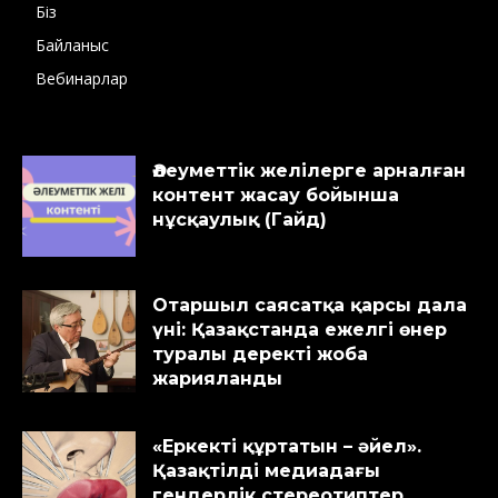
Біз
Байланыс
Вебинарлар
Әлеуметтік желілерге арналған
контент жасау бойынша
нұсқаулық (Гайд)
Отаршыл саясатқа қарсы дала
үні: Қазақстанда ежелгі өнер
туралы деректі жоба
жарияланды
«Еркекті құртатын – әйел».
Қазақтілді медиадағы
гендерлік стереотиптер