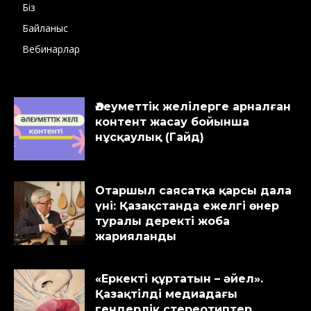
Біз
Байланыс
Вебинарлар
Әлеуметтік желілерге арналған
контент жасау бойынша
нұсқаулық (Гайд)
Отаршыл саясатқа қарсы дала
үні: Қазақстанда ежелгі өнер
туралы деректі жоба
жарияланды
«Еркекті құртатын – әйел».
Қазақтілді медиадағы
гендерлік стереотиптер