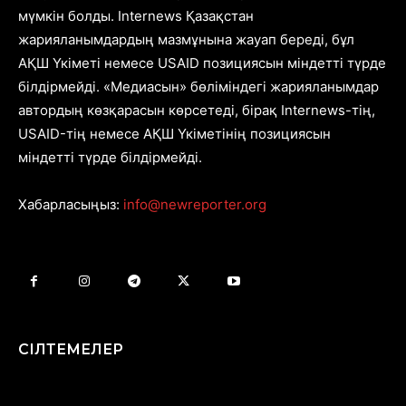
мүмкін болды. Internews Қазақстан
жарияланымдардың мазмұнына жауап береді, бұл
АҚШ Үкіметі немесе USAID позициясын міндетті түрде
білдірмейді. «Медиасын» бөліміндегі жарияланымдар
автордың көзқарасын көрсетеді, бірақ Internews-тің,
USAID-тің немесе АҚШ Үкіметінің позициясын
міндетті түрде білдірмейді.
Хабарласыңыз:
info@newreporter.org
СІЛТЕМЕЛЕР