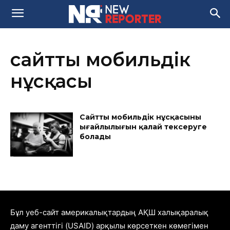
сайттың мобильдік
нұсқасы
Сайттың мобильдік нұсқасының
ыңғайлылығын қалай тексеруге
болады
Бұл уеб-сайт америкалықтардың АҚШ халықаралық
даму агенттігі (USAID) арқылы көрсеткен көмегімен