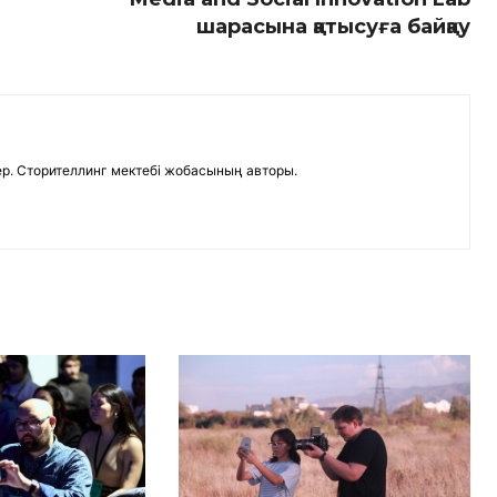
шарасына қатысуға байқау
р. Сторителлинг мектебі жобасының авторы.