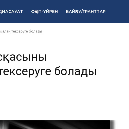
н қалай тексер
ДИАСАУАТ
ОҚЫП-ҮЙРЕН
БАЙҚАУ/ГРАНТТАР
қалай тексеруге болады
сқасының
тексеруге болады