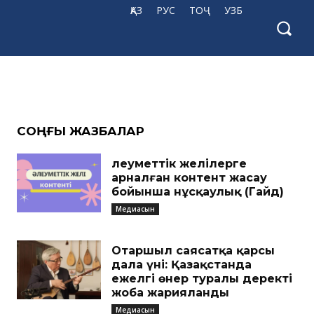
уге
ҚАЗ
РУС
ТОҶ
УЗБ
CОҢҒЫ ЖАЗБАЛАР
Әлеуметтік желілерге
арналған контент жасау
бойынша нұсқаулық (Гайд)
Медиасын
Отаршыл саясатқа қарсы
дала үні: Қазақстанда
ежелгі өнер туралы деректі
жоба жарияланды
Медиасын