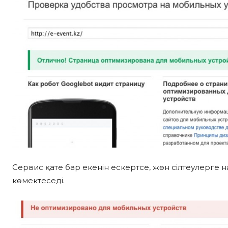
Сервис қате бар екенін ескертсе, жөн сілтеулерге на
көмектеседі.