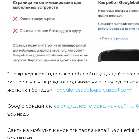
“… әзірлеуші ретінде сізге веб-сайтыңызды қайта жас
ретте ол үшін парақшалардың көріну стилін ауыстыр
жеткілікті болады» (
googlerussiablog.blogspot.com
).
Google сондай-ақ
әзірлеушілерге арналған сайтты 
ұсынады.
Сайтыңыз мобильдік құрылғыларда қалай көрінетіні
ұсынамыз.