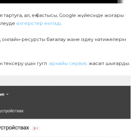
 тартуға, ал, ең бастысы, Google жүйесінде жоғары
йлеуде
өзгерістер енгізді
.
қ онлайн-ресурсты бағалау және іздеу нәтижелерін
н тексеру үшін гугл
арнайы сервис
жасап шығарды.