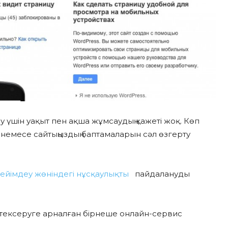
ау үшін уақыт пен ақша жұмсаудың қажеті жоқ. Көп
у немесе сайтыңыздың баптамаларын сәл өзгерту
бейімдеу жөніндегі нұсқаулықты
пайдалануды
н тексеруге арналған бірнеше онлайн-сервис