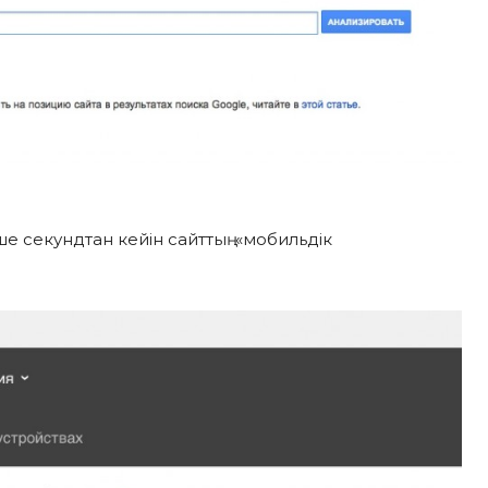
еше секундтан кейін сайттың «мобильдік