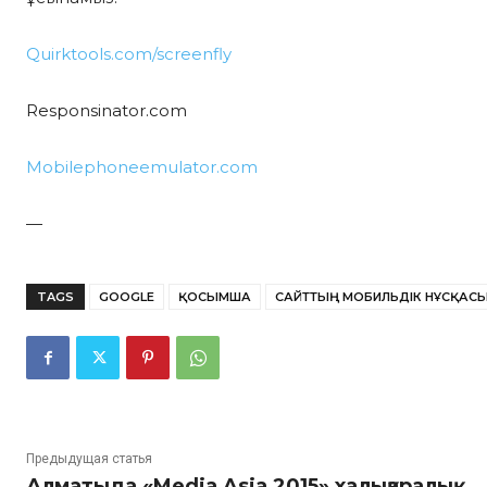
Quirktools.com/screenfly
Responsinator.com
Mobilephoneemulator.com
—
TAGS
GOOGLE
ҚОСЫМША
САЙТТЫҢ МОБИЛЬДІК НҰСҚАС
Предыдущая статья
Алматыда «Media Asia 2015» халықаралық