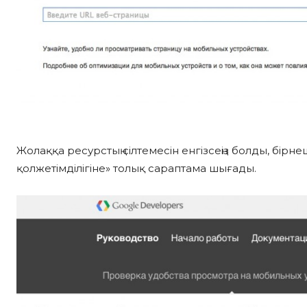
Жолаққа ресурстың сілтемесін енгізсеңіз болды, бірн
қолжетімділігіне» толық сараптама шығады.