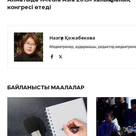
конгресі өтеді
Назгүл Қожабекова
Медиатренер, аудармашы, редактор,медиатрене
БАЙЛАНЫСТЫ МАҚАЛАЛАР