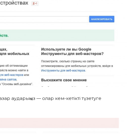
зар аударыңыз — олар кем-кетікті түзетуге