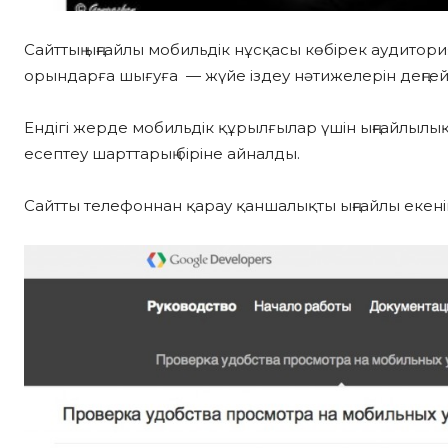
Сайттың ыңғайлы мобильдік нұсқасы көбірек аудитория
орындарға шығуға — жүйе іздеу нәтижелерін деңге
Ендігі жерде мобильдік құрылғылар үшін ыңғайлылы
есептеу шарттарың біріне айналды.
Сайтты телефоннан қарау қаншалықты ыңғайлы екені