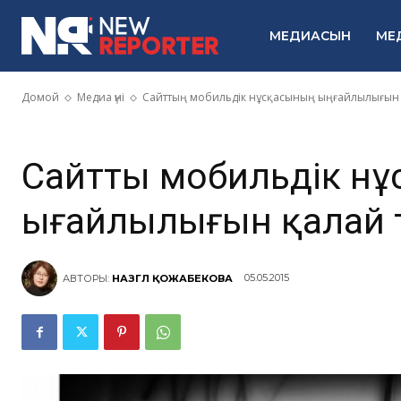
ыңғайлылығы
МЕДИАСЫН
МЕ
болады
Домой
Медиа үні
Сайттың мобильдік нұсқасының ыңғайлылығын 
Сайттың мобильдік нұ
ыңғайлылығын қалай 
05.05.2015
АВТОРЫ:
НАЗГҮЛ ҚОЖАБЕКОВА