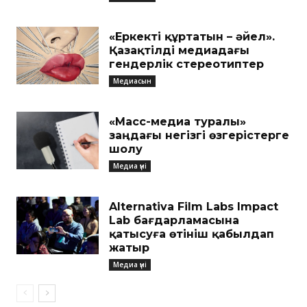
«Еркекті құртатын – әйел».
Қазақтілді медиадағы
гендерлік стереотиптер
Медиасын
«Масс-медиа туралы»
заңдағы негізгі өзгерістерге
шолу
Медиа үні
Alternativa Film Labs Impact
Lab бағдарламасына
қатысуға өтініш қабылдап
жатыр
Медиа үні