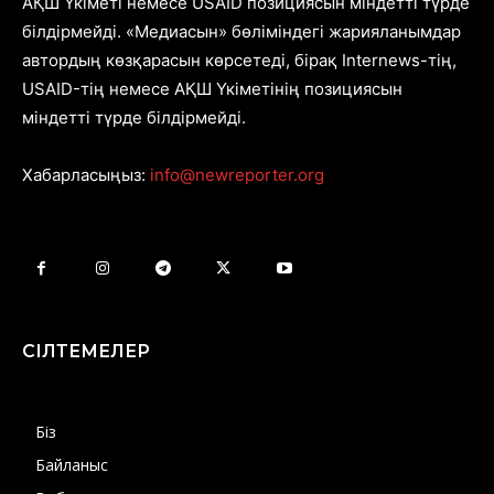
АҚШ Үкіметі немесе USAID позициясын міндетті түрде
білдірмейді. «Медиасын» бөліміндегі жарияланымдар
автордың көзқарасын көрсетеді, бірақ Internews-тің,
USAID-тің немесе АҚШ Үкіметінің позициясын
міндетті түрде білдірмейді.
Хабарласыңыз:
info@newreporter.org
СІЛТЕМЕЛЕР
Біз
Байланыс