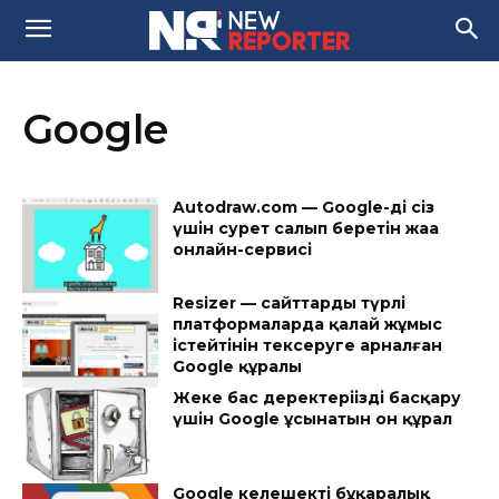
Google
Autodraw.com — Google-дің сіз
үшін сурет салып беретін жаңа
онлайн-сервисі
Resizer — сайттардың түрлі
платформаларда қалай жұмыс
істейтінін тексеруге арналған
Google құралы
Жеке бас деректеріңізді басқару
үшін Google ұсынатын он құрал
Google келешектің бұқаралық