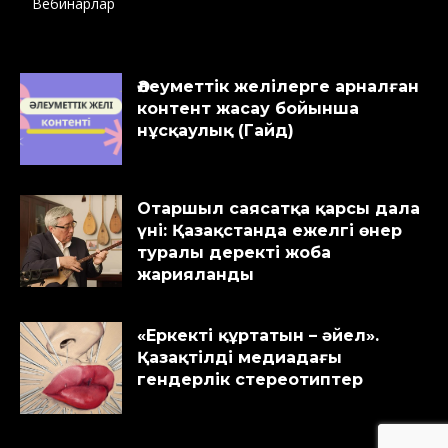
Вебинарлар
Әлеуметтік желілерге арналған
контент жасау бойынша
нұсқаулық (Гайд)
Отаршыл саясатқа қарсы дала
үні: Қазақстанда ежелгі өнер
туралы деректі жоба
жарияланды
«Еркекті құртатын – әйел».
Қазақтілді медиадағы
гендерлік стереотиптер