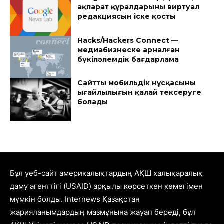
ақпарат құралдарының виртуал
редакциясын іске қосты
Hacks/Hackers Connect —
медиабизнеске арналған
бүкіләлемдік бағдарлама
Сайттың мобильдік нұсқасының
ыңғайлылығын қалай тексеруге
болады
Бұл уеб-сайт америкалықтардың АҚШ халықаралық
даму агенттігі (USAID) арқылы көрсеткен көмегімен
мүмкін болды. Internews Қазақстан
жарияланымдардың мазмұнына жауап береді, бұл