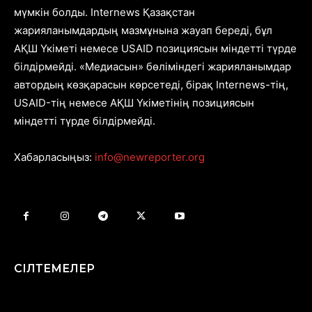
мүмкін болды. Internews Қазақстан
жарияланымдардың мазмұнына жауап береді, бұл
АҚШ Үкіметі немесе USAID позициясын міндетті түрде
білдірмейді. «Медиасын» бөліміндегі жарияланымдар
автордың көзқарасын көрсетеді, бірақ Internews-тің,
USAID-тің немесе АҚШ Үкіметінің позициясын
міндетті түрде білдірмейді.
Хабарласыңыз:
info@newreporter.org
СІЛТЕМЕЛЕР