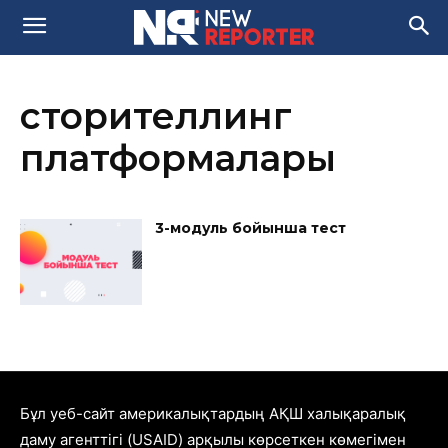
сторителлинг
платформалары
3-модуль бойынша тест
Бұл уеб-сайт америкалықтардың АҚШ халықаралық
даму агенттігі (USAID) арқылы көрсеткен көмегімен