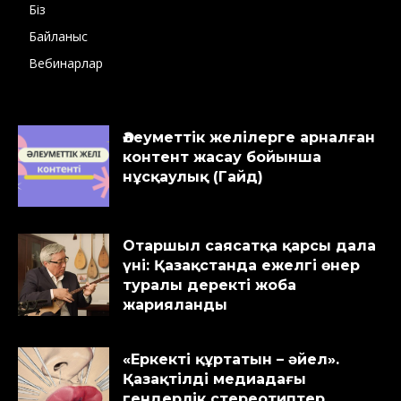
Біз
Байланыс
Вебинарлар
Әлеуметтік желілерге арналған
контент жасау бойынша
нұсқаулық (Гайд)
Отаршыл саясатқа қарсы дала
үні: Қазақстанда ежелгі өнер
туралы деректі жоба
жарияланды
«Еркекті құртатын – әйел».
Қазақтілді медиадағы
гендерлік стереотиптер