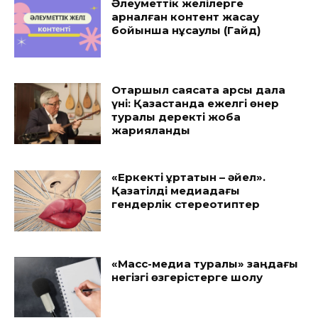
Әлеуметтік желілерге
арналған контент жасау
бойынша нұсқаулық (Гайд)
Отаршыл саясатқа қарсы дала
үні: Қазақстанда ежелгі өнер
туралы деректі жоба
жарияланды
«Еркекті құртатын – әйел».
Қазақтілді медиадағы
гендерлік стереотиптер
«Масс-медиа туралы» заңдағы
негізгі өзгерістерге шолу