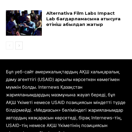
Alternativa Film Labs Impact
Lab бағдарламасына қатысуға
өтініш қабылдап жатыр
Бұл уеб-сайт америкалықтардың АҚШ халықаралық
даму агенттігі (USAID) арқылы көрсеткен көмегімен
мүмкін болды. Internews Қазақстан
жарияланымдардың мазмұнына жауап береді, бұл
АҚШ Үкіметі немесе USAID позициясын міндетті түрде
білдірмейді. «Медиасын» бөліміндегі жарияланымдар
автордың көзқарасын көрсетеді, бірақ Internews-тің,
USAID-тің немесе АҚШ Үкіметінің позициясын