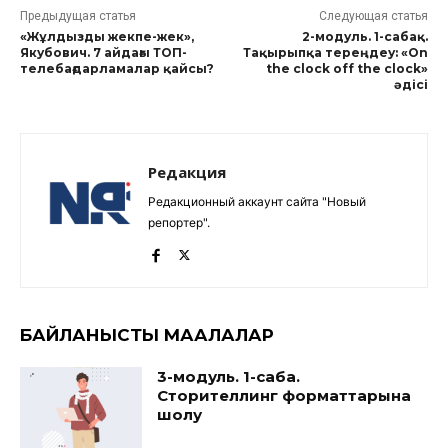
Предыдущая статья
Следующая статья
«Жұлдызды жекпе-жек»,
2-модуль. 1-сабақ.
Якубович. 7 айдағы ТОП-
Тақырыпқа тереңдеу: «On
телебағдарламалар қайсы?
the clock off the clock»
әдісі
Редакция
Редакционный аккаунт сайта "Новый
репортер".
БАЙЛАНЫСТЫ МАҚАЛАЛАР
3-модуль. 1-сабақ.
Сторителлинг форматтарына
шолу