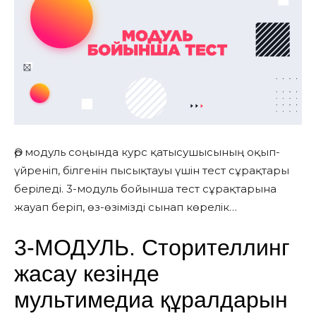
Әр модуль соңында курс қатысушысының оқып-
үйреніп, білгенін пысықтауы үшін тест сұрақтары
беріледі. 3-модуль бойынша тест сұрақтарына
жауап беріп, өз-өзімізді сынап көрелік…