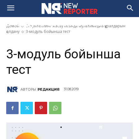
3-модуль бойынша тест
Домой
Сторителлинг жасау кезінде мультимедиа құралдарын
қолдану
3-модуль бойынша тест
3-модуль бойынша
тест
31.08.2019
АВТОРЫ:
РЕДАКЦИЯ