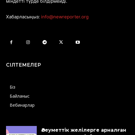
міндетті түрде білдірмейді.
Хабарласыңыз:
info@newreporter.org
СІЛТЕМЕЛЕР
Біз
Байланыс
Вебинарлар
Әлеуметтік желілерге арналған