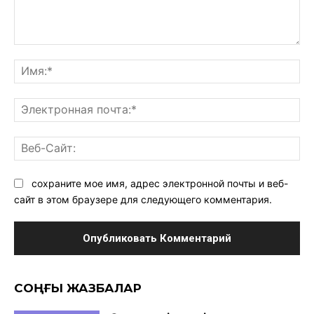
Комментарий:
Им
Эл
поч
Ве
Са
сохраните мое имя, адрес электронной почты и веб-
сайт в этом браузере для следующего комментария.
CОҢҒЫ ЖАЗБАЛАР