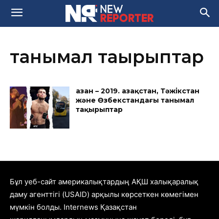
танымал тақырыптар
Қазан – 2019. Қазақстан, Тәжікстан
және Өзбекстандағы танымал
тақырыптар
Бұл уеб-сайт америкалықтардың АҚШ халықаралық
даму агенттігі (USAID) арқылы көрсеткен көмегімен
мүмкін болды. Internews Қазақстан