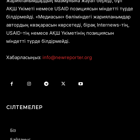
жарияланымдардың мазмұнына жауап береді, бұл
АҚШ Үкіметі немесе USAID позициясын міндетті түрде
білдірмейді. «Медиасын» бөліміндегі жарияланымдар
автордың көзқарасын көрсетеді, бірақ Internews-тің,
USAID-тің немесе АҚШ Үкіметінің позициясын
міндетті түрде білдірмейді.
Хабарласыңыз:
info@newreporter.org
СІЛТЕМЕЛЕР
Біз
Байланыс