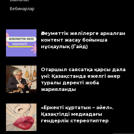
Вебинарлар
Әлеуметтік желілерге арналған
контент жасау бойынша
нұсқаулық (Гайд)
Отаршыл саясатқа қарсы дала
үні: Қазақстанда ежелгі өнер
туралы деректі жоба
жарияланды
«Еркекті құртатын – әйел».
Қазақтілді медиадағы
гендерлік стереотиптер