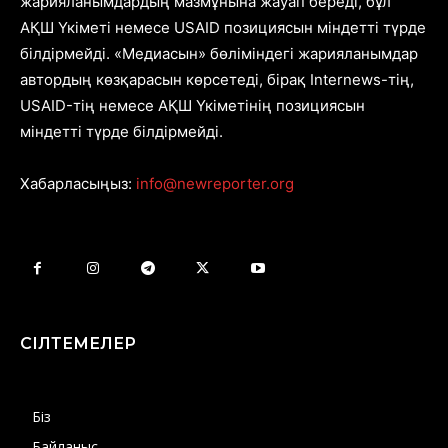
жарияланымдардың мазмұнына жауап береді, бұл
АҚШ Үкіметі немесе USAID позициясын міндетті түрде
білдірмейді. «Медиасын» бөліміндегі жарияланымдар
автордың көзқарасын көрсетеді, бірақ Internews-тің,
USAID-тің немесе АҚШ Үкіметінің позициясын
міндетті түрде білдірмейді.
Хабарласыңыз:
info@newreporter.org
СІЛТЕМЕЛЕР
Біз
Байланыс