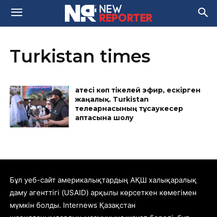
Turkistan times
Қатесі көп тікелей эфир, ескірген
жаңалық. Turkistan
телеарнасының тұсаукесер
аптасына шолу
Бұл уеб-сайт америкалықтардың АҚШ халықаралық
даму агенттігі (USAID) арқылы көрсеткен көмегімен
мүмкін болды. Internews Қазақстан