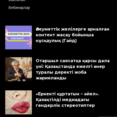
Вебинарлар
Әлеуметтік желілерге арналған
контент жасау бойынша
нұсқаулық (Гайд)
Отаршыл саясатқа қарсы дала
үні: Қазақстанда ежелгі өнер
туралы деректі жоба
жарияланды
«Еркекті құртатын – әйел».
Қазақтілді медиадағы
гендерлік стереотиптер