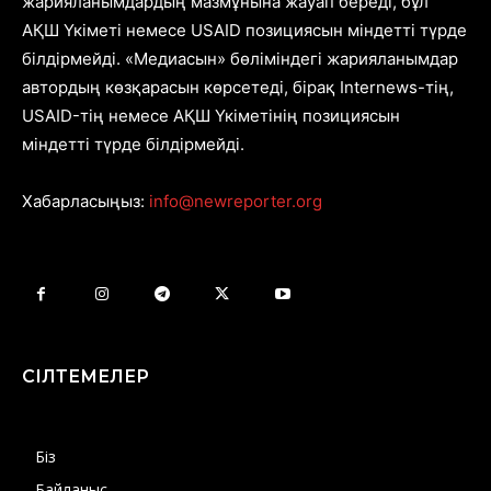
жарияланымдардың мазмұнына жауап береді, бұл
АҚШ Үкіметі немесе USAID позициясын міндетті түрде
білдірмейді. «Медиасын» бөліміндегі жарияланымдар
автордың көзқарасын көрсетеді, бірақ Internews-тің,
USAID-тің немесе АҚШ Үкіметінің позициясын
міндетті түрде білдірмейді.
Хабарласыңыз:
info@newreporter.org
СІЛТЕМЕЛЕР
Біз
Байланыс