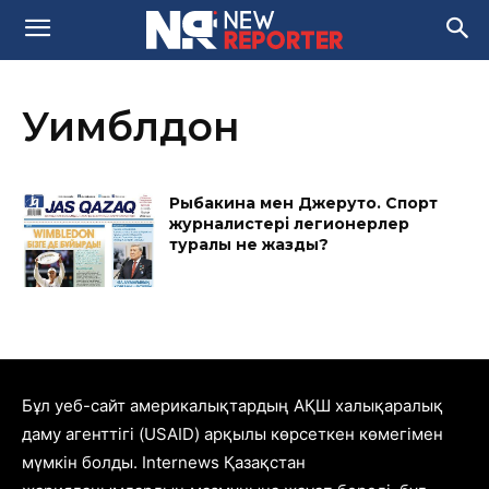
Уимблдон
Рыбакина мен Джеруто. Спорт
журналистері легионерлер
туралы не жазды?
Бұл уеб-сайт америкалықтардың АҚШ халықаралық
даму агенттігі (USAID) арқылы көрсеткен көмегімен
мүмкін болды. Internews Қазақстан