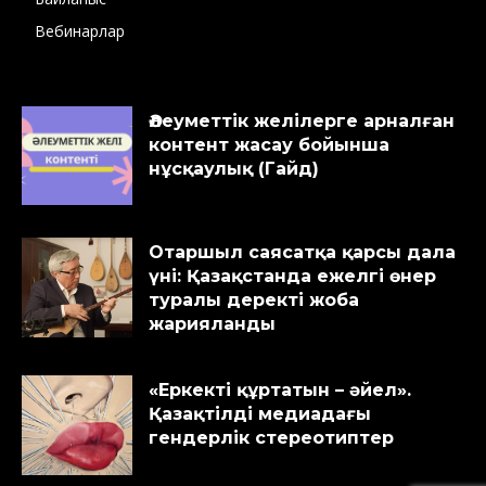
Вебинарлар
Әлеуметтік желілерге арналған
контент жасау бойынша
нұсқаулық (Гайд)
Отаршыл саясатқа қарсы дала
үні: Қазақстанда ежелгі өнер
туралы деректі жоба
жарияланды
«Еркекті құртатын – әйел».
Қазақтілді медиадағы
гендерлік стереотиптер