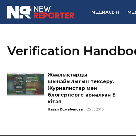
МЕДИАСЫН
МЕ
Verification Handbo
Жаңалықтардың
шынайылығын тексеру.
Журналистер мен
блогерлерге арналған Е-
кітап
Назгүл Қожабекова
-
25.05.2015