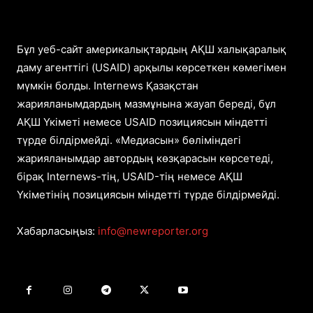
Бұл уеб-сайт америкалықтардың АҚШ халықаралық
даму агенттігі (USAID) арқылы көрсеткен көмегімен
мүмкін болды. Internews Қазақстан
жарияланымдардың мазмұнына жауап береді, бұл
АҚШ Үкіметі немесе USAID позициясын міндетті
түрде білдірмейді. «Медиасын» бөліміндегі
жарияланымдар автордың көзқарасын көрсетеді,
бірақ Internews-тің, USAID-тің немесе АҚШ
Үкіметінің позициясын міндетті түрде білдірмейді.
Хабарласыңыз:
info@newreporter.org