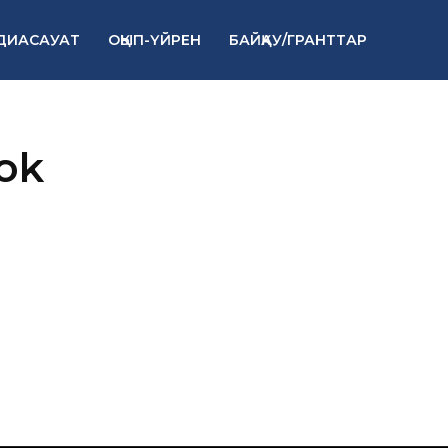
ДИАСАУАТ
ОҚЫП-ҮЙРЕН
БАЙҚАУ/ГРАНТТАР
ok