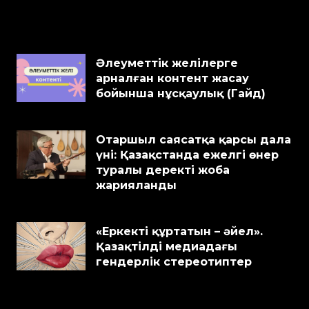
Әлеуметтік желілерге
арналған контент жасау
бойынша нұсқаулық (Гайд)
Отаршыл саясатқа қарсы дала
үні: Қазақстанда ежелгі өнер
туралы деректі жоба
жарияланды
«Еркекті құртатын – әйел».
Қазақтілді медиадағы
гендерлік стереотиптер