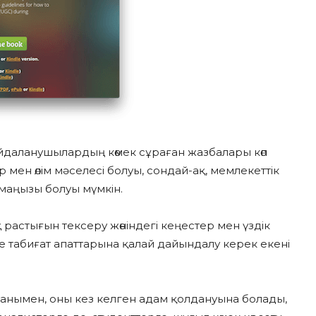
айдаланушылардың көмек сұраған жазбалары көп
ір мен өлім мәселесі болуы, сондай-ақ, мемлекеттік
 маңызы болуы мүмкін.
астығын тексеру жөніндегі кеңестер мен үздік
 табиғат апаттарына қалай дайындалу керек екені
анымен, оны кез келген адам қолдануына болады,