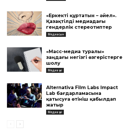
«Еркекті құртатын – әйел».
Қазақтілді медиадағы
гендерлік стереотиптер
Медиасын
«Масс-медиа туралы»
заңдағы негізгі өзгерістерге
шолу
Медиа үні
Alternativa Film Labs Impact
Lab бағдарламасына
қатысуға өтініш қабылдап
жатыр
Медиа үні