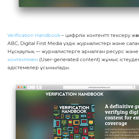
Verification Handbook
– цифрлік контентті тексеру жө
ABC, Digital First Media үздік журналистері және сал
Нұсқаулық — журналистерге арналған ресурс және 
контентімен
(User-generated content) жұмыс істеуде
әдістемелер ұсынылады.