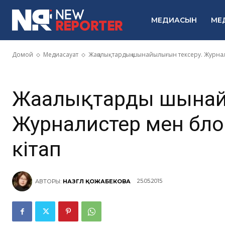
тексеру. Жу
МЕДИАСЫН
МЕ
блогерлерге 
Домой
Медиасауат
Жаңалықтардың шынайылығын тексеру. Журнал
Жаңалықтардың шынай
Журналистер мен блог
кітап
25.05.2015
АВТОРЫ:
НАЗГҮЛ ҚОЖАБЕКОВА