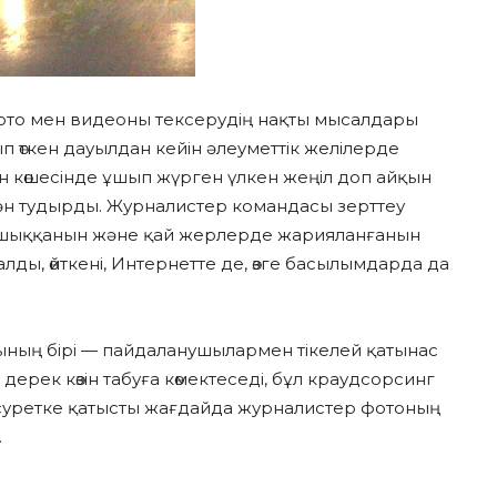
, фото мен видеоны тексерудің нақты мысалдары
п өткен дауылдан кейін әлеуметтік желілерде
 көшесінде ұшып жүрген үлкен жеңіл доп айқын
мән тудырды. Журналистер командасы зерттеу
н шыққанын және қай жерлерде жарияланғанын
алды, өйткені, Интернетте де, өзге басылымдарда да
ның бірі — пайдаланушылармен тікелей қатынас
дерек көзін табуға көмектеседі, бұл краудсорсинг
н суретке қатысты жағдайда журналистер фотоның
.