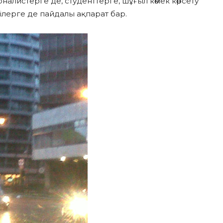
рналистерге де, студенттерге, шұғыл көмек көрсету
лерге де пайдалы ақпарат бар.