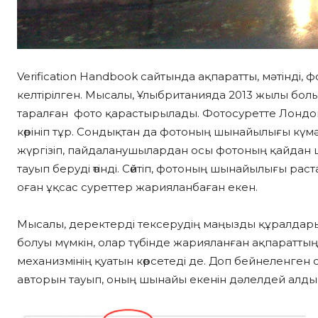
Verification Handbook сайтында ақпаратты, мәтінді
келтірілген. Мысалы, Ұлыбританияда 2013 жылы болы
таралған фото қарастырылады. Фотосуретте Лондон
көрініп тұр. Сондықтан да фотоның шынайылығы кү
жүргізіп, пайдаланушылардан осы фотоның қайда
тауып беруді өтінді. Сөйтіп, фотоның шынайылығы раст
оған ұқсас суреттер жарияланбаған екен.
Мысалы, деректерді тексерудің маңызды құралдары
болуы мүмкін, олар түбінде жарияланған ақпараттың 
механизмінің қуатын көрсетеді де. Доп бейнеленге
авторын тауып, оның шынайы екенін дәлелдей алды