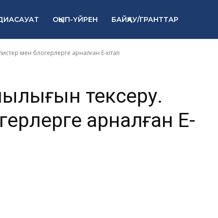
рналистер мен
ДИАСАУАТ
ОҚЫП-ҮЙРЕН
БАЙҚАУ/ГРАНТТАР
арналған Е-кіт
истер мен блогерлерге арналған Е-кітап
ылығын тексеру.
ерлерге арналған Е-