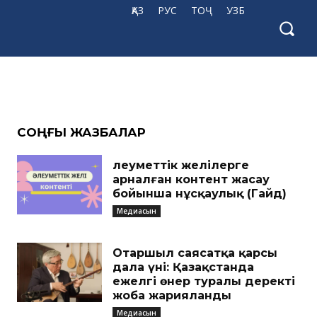
ҚАЗ
РУС
ТОҶ
УЗБ
ап
CОҢҒЫ ЖАЗБАЛАР
Әлеуметтік желілерге
арналған контент жасау
бойынша нұсқаулық (Гайд)
Медиасын
Отаршыл саясатқа қарсы
дала үні: Қазақстанда
ежелгі өнер туралы деректі
жоба жарияланды
Медиасын