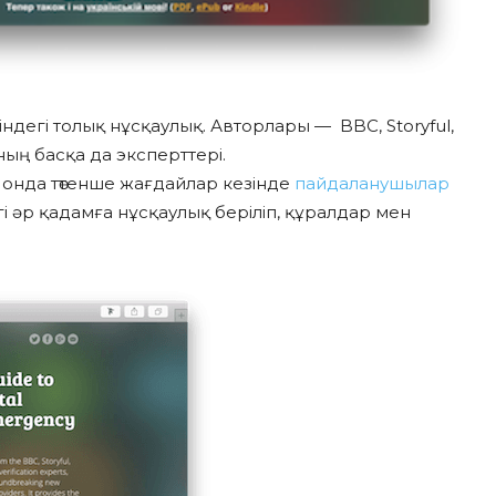
ніндегі толық нұсқаулық. Авторлары — BBC, Storyful,
аның басқа да эксперттері.
онда төтенше жағдайлар кезінде
пайдаланушылар
гі әр қадамға нұсқаулық беріліп, құралдар мен