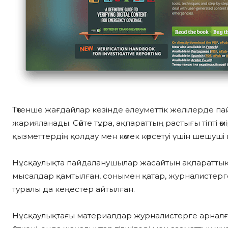
Төтенше жағдайлар кезінде әлеуметтік желілерде п
жарияланады. Сөйте тұра, ақпараттың растығы тіпті өм
қызметтердің қолдау мен көмек көрсетуі үшін шешуші
Нұсқаулықта пайдаланушылар жасайтын ақпараттық р
мысалдар қамтылған, сонымен қатар, журналистерге
туралы да кеңестер айтылған.
Нұсқаулықтағы материалдар журналистерге арналғ