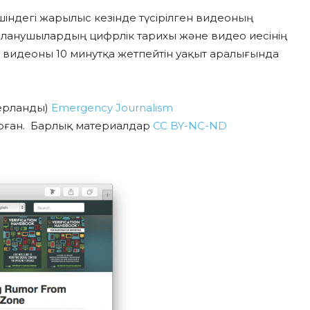
індегі жарылыс кезінде түсірілген видеоның
аланушылардың цифрлік тарихы және видео иесінің
н видеоны 10 минутқа жетпейтін уақыт аралығында
ерланды)
Emergency Journalism
рған. Барлық материалдар
CC BY-NC-ND