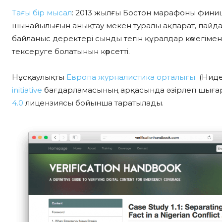
Тағы бір мысал
: 2013 жылғы Бостон марафоны финиш
шынайылығын анықтау мекен туралы ақпарат, пайд
байланыс деректері сынды тегін құралдар көмегіме
тексеруге болатынын көрсетті.
Нұсқаулықты
Европа журналистика орталығы
(Нид
initiative
бағдарламасының арқасында әзірлеп шыға
4.0
лицензиясы бойынша таратылады.