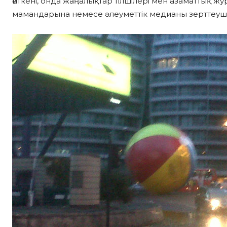
өйткені, онда жаңалықтар тілшілері мен азаматтық жу
мамандарына немесе әлеуметтік медианы зерттеуші