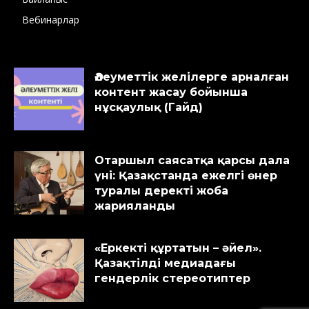
Вебинарлар
Әлеуметтік желілерге арналған
контент жасау бойынша
нұсқаулық (Гайд)
Отаршыл саясатқа қарсы дала
үні: Қазақстанда ежелгі өнер
туралы деректі жоба
жарияланды
«Еркекті құртатын – әйел».
Қазақтілді медиадағы
гендерлік стереотиптер