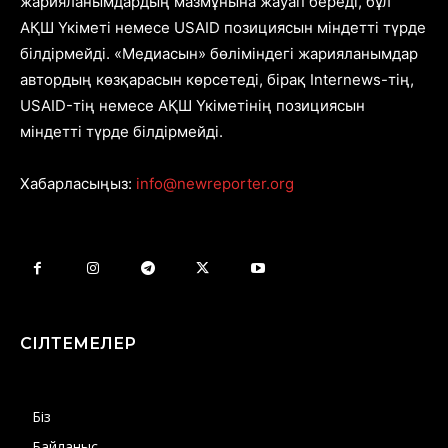
жарияланымдардың мазмұнына жауап береді, бұл
АҚШ Үкіметі немесе USAID позициясын міндетті түрде
білдірмейді. «Медиасын» бөліміндегі жарияланымдар
автордың көзқарасын көрсетеді, бірақ Internews-тің,
USAID-тің немесе АҚШ Үкіметінің позициясын
міндетті түрде білдірмейді.
Хабарласыңыз:
info@newreporter.org
СІЛТЕМЕЛЕР
Біз
Байланыс