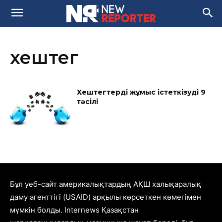
хештег
Хештегтерді жұмыс істеткізудің 9
тәсілі
Бұл уеб-сайт америкалықтардың АҚШ халықаралық
даму агенттігі (USAID) арқылы көрсеткен көмегімен
мүмкін болды. Internews Қазақстан