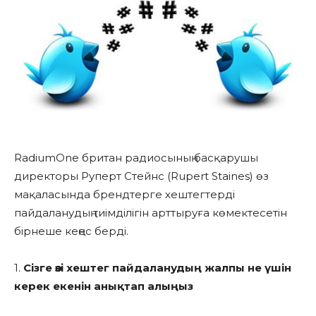
RadiumOne британ радиосының басқарушы
директоры Руперт Стейнс (Rupert Staines) өз
мақаласында брендтерге хештегтерді
пайдаланудың тиімділігін арттыруға көмектесетін
бірнеше кеңес берді.
1.
Сізге өзі хештег пайдаланудың жалпы не үшін
керек екенін анықтап алыңыз