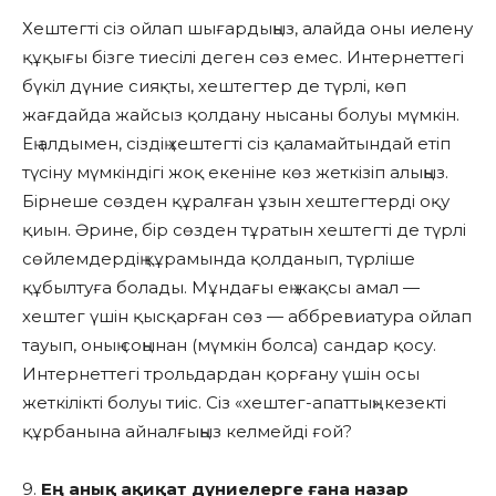
Хештегті сіз ойлап шығардыңыз, алайда оны иелену
құқығы бізге тиесілі деген сөз емес. Интернеттегі
бүкіл дүние сияқты, хештегтер де түрлі, көп
жағдайда жайсыз қолдану нысаны болуы мүмкін.
Ең алдымен, сіздің хештегті сіз қаламайтындай етіп
түсіну мүмкіндігі жоқ екеніне көз жеткізіп алыңыз.
Бірнеше сөзден құралған ұзын хештегтерді оқу
қиын. Әрине, бір сөзден тұратын хештегті де түрлі
сөйлемдердің құрамында қолданып, түрліше
құбылтуға болады. Мұндағы ең жақсы амал —
хештег үшін қысқарған сөз — аббревиатура ойлап
тауып, оның соңынан (мүмкін болса) сандар қосу.
Интернеттегі трольдардан қорғану үшін осы
жеткілікті болуы тиіс. Сіз «хештег-апаттың» кезекті
құрбанына айналғыңыз келмейді ғой?
9.
Ең анық ақиқат дүниелерге ғана назар