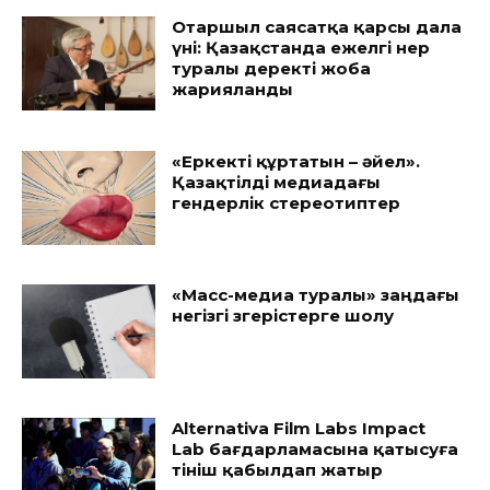
Отаршыл саясатқа қарсы дала
үні: Қазақстанда ежелгі өнер
туралы деректі жоба
жарияланды
«Еркекті құртатын – әйел».
Қазақтілді медиадағы
гендерлік стереотиптер
«Масс-медиа туралы» заңдағы
негізгі өзгерістерге шолу
Alternativa Film Labs Impact
Lab бағдарламасына қатысуға
өтініш қабылдап жатыр