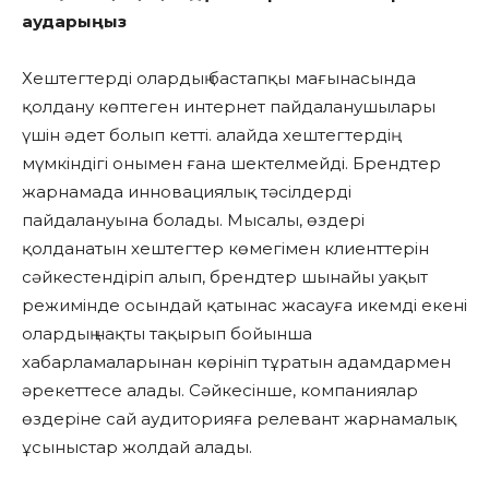
аударыңыз
Хештегтерді олардың бастапқы мағынасында
қолдану көптеген интернет пайдаланушылары
үшін әдет болып кетті. алайда хештегтердің
мүмкіндігі онымен ғана шектелмейді. Брендтер
жарнамада инновациялық тәсілдерді
пайдалануына болады. Мысалы, өздері
қолданатын хештегтер көмегімен клиенттерін
сәйкестендіріп алып, брендтер шынайы уақыт
режимінде осындай қатынас жасауға икемді екені
олардың нақты тақырып бойынша
хабарламаларынан көрініп тұратын адамдармен
әрекеттесе алады. Сәйкесінше, компаниялар
өздеріне сай аудиторияға релевант жарнамалық
ұсыныстар жолдай алады.