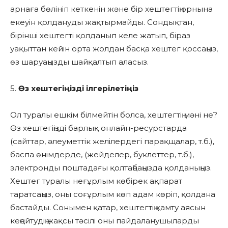
арнаға бөлініп кеткенін және бір хештегтің орнына
екеуін қолдануды жақтырмайды. Сондықтан,
бірінші хештегті қолданып келе жатып, біраз
уақыттан кейін орта жолдан басқа хештег қоссаңыз,
өз шаруаңызды шайқалтып аласыз.
5.
Өз хештегіңізді ілгерілетіңіз
Ол туралы ешкім білмейтін болса, хештегтің мәні не?
Өз хештегіңізді барлық онлайн-ресурстарда
(сайттар, әлеуметтік желілердегі парақщалар, т.б.),
баспа өнімдерде, (жейделер, буклеттер, т.б.),
электронды поштадағы қолтаңбаңызда қолданыңыз.
Хештег туралы неғұрлым көбірек ақпарат
таратсаңыз, оны соғұрлым көп адам көріп, қолдана
бастайды. Сонымен қатар, хештегтің қамту аясын
кеңейтудің жақсы тәсілі оны пайдаланушыларды