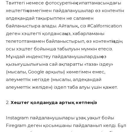
Твиттегі немесе фотосуретінің сипаттамасындағы
хештегтің көмегімен пайдаланушылар өз контентін
әлдеқандай тақырыппен не саламен
байланыстыра алады. Айталық, сіз #Californication
деген хэштегті қолдансаңыз, хабарламаны
телетоптамамен байланыстырып, өз контентіңіздің
осы хэштег бойынша табылуын мүмкін етесіз.
Мұндай индекстеу пайдаланушылардың өз
қызығушылығына сай ақпаратты «таза» іздеу»
(мысалы, Google арқылы) көмегімен емес,
әлеуметтік негізде (мысалы, әлдеқандай
әлеуметтік желіден) іздеп таба алуы үшін қажет.
2.
Хештег қолдануда артық кетпеңіз
Instagram пайдаланушылары ұзақ уақыт бойы
Firegram деген қосымшаны пайдаланып келді. Бұл