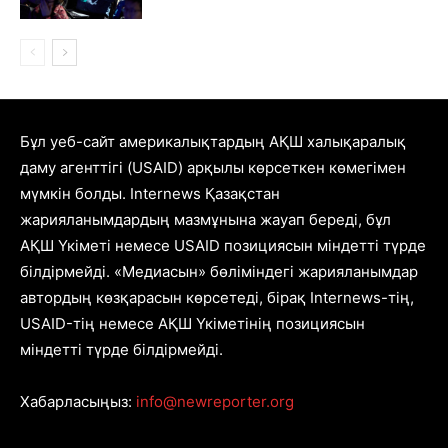
Бұл уеб-сайт америкалықтардың АҚШ халықаралық
даму агенттігі (USAID) арқылы көрсеткен көмегімен
мүмкін болды. Internews Қазақстан
жарияланымдардың мазмұнына жауап береді, бұл
АҚШ Үкіметі немесе USAID позициясын міндетті түрде
білдірмейді. «Медиасын» бөліміндегі жарияланымдар
автордың көзқарасын көрсетеді, бірақ Internews-тің,
USAID-тің немесе АҚШ Үкіметінің позициясын
міндетті түрде білдірмейді.
Хабарласыңыз:
info@newreporter.org