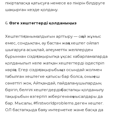
пікірталасқа қатысуға немесе өз пікірін білдіруге
шақырған кезде қолдану.
6.
Өзге хештегтерді қолданыңыз
Хештегтің танымалдығын арттыру — оңай жұмыс
емес, сондықтан, әу бастан жаңа хештег ойлап
шығаруға асықпай, әлеуметтік желілерден
бұрыннан сіздің тақырыпқа ұқсас хабарламаларда
қолданылып келе жатқан хештегтерді іздестіріп
көріңіз. Егер сіздің тақырыбыңыз осындай жолмен
табылған хештегке қатысы бар болса, оның еш
сөкеттігі жоқ. Айтқандай, пайдаланушылардың
бірігіп, белгілі хештегдердің бастапқы қолданылу
тақырыбын өзгертіп жібергенінің мысалдары да
бар. Мысалы, #firstworldproblems деген хештег.
ОЛ бастапқыда баяу интернетке және басқа да