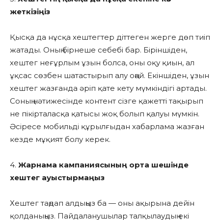
жеткізіңіз
Қысқа да нұсқа хештегтер діттеген жерге дөп тиіп
жатады. Оның бірнеше себебі бар. Біріншіден,
хештег неғұрлым ұзын болса, оны оқу қиын, ал
ұқсас сөзбен шатастырып алу оңай. Екіншіден, ұзын
хештег жазғанда әріп қате кету мүмкіндігі артады.
Соның нәтижесінде контент сізге қажетті тақырып
не пікірталасқа қатысы жоқ болып қалуы мүмкін.
Әсіресе мобильді құрылғыдан хабарлама жазған
кезде мұқият болу керек.
4.
Жарнама кампаниясының орта шешінде
хештег ауыстырмаңыз
Хештег таңдап алдыңыз ба — оны ақырына дейін
қолданыңыз. Пайдаланушылар талқылаудың екі