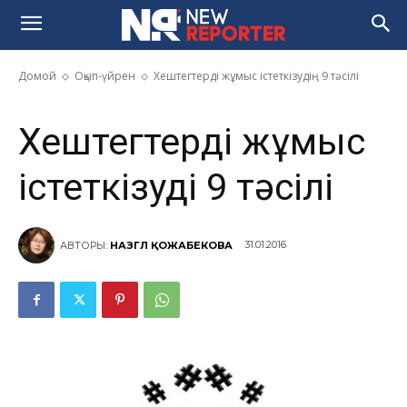
Хештегтерді жұмыс істеткізудің
9 тәсілі
Домой
Оқып-үйрен
Хештегтерді жұмыс істеткізудің 9 тәсілі
Хештегтерді жұмыс
істеткізудің 9 тәсілі
31.01.2016
АВТОРЫ:
НАЗГҮЛ ҚОЖАБЕКОВА