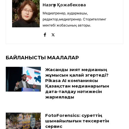
Назгүл Қожабекова
Медиатренер, аудармашы,
редактор,медиатренер. Сторителлинг
мектебі жобасының авторы.
БАЙЛАНЫСТЫ МАҚАЛАЛАР
Жасанды зият медианың
жұмысын қалай өзгертеді?
Pikasa AI компаниясы
Қазақстан медианарығын
дата-талдау нәтижесін
жариялады
FotoForensics: суреттің
шынайылығын тексеретін
сервис