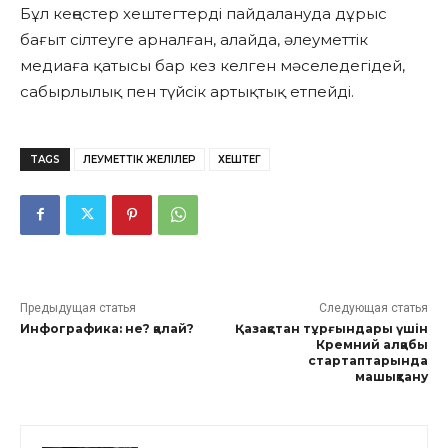
Бұл кеңестер хештегтерді пайдалануда дұрыс
бағыт сілтеуге арналған, алайда, әлеуметтік
медиаға қатысы бар кез келген мәселедегідей,
сабырлылық пен түйсік артықтық етпейді.
TAGS
ӘЛЕУМЕТТІК ЖЕЛІЛЕР
ХЕШТЕГ
Предыдущая статья
Следующая статья
Инфографика: не? қалай?
Қазақстан тұрғындары үшін
Кремний алқабы
стартаптарында
машықтану