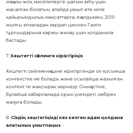
маңызы жоқ мәселелерге шағым айту үшін
жасалған болатын, алайда уақыт өте келе
қайырымдылық мақсаттарға, ең алдымен, 2010
жылғы зілзаладан зардап шеккен Гаити
тұрғындарына қаржы жинау үшін қолданыла
бастады.
7.
Хештегті сөйлемге кіріктіріңіз
Хештегті сөйлменің ішіне кіріктіргенде ол қосымша
контекстке ие болады және осылайша жазылған
контент те жақсырақ көрінеді. Оның үстіне,
бұлайша хабарламада орын үнемдеп, көбірек
жазуға болады.
8.
Сіздің хештегіңізді кез келген адам қолдана
алатынын ұмытпаңыз