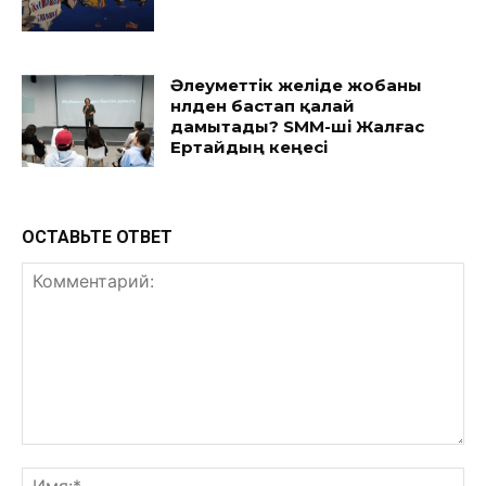
Әлеуметтік желіде жобаны
нөлден бастап қалай
дамытады? SMM-ші Жалғас
Ертайдың кеңесі
ОСТАВЬТЕ ОТВЕТ
Комментарий:
Им