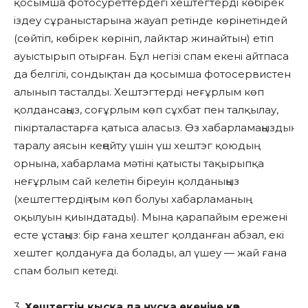
қосымша фотосуреттердегі хештегтерді көбірек
іздеу сұраныстарына жауап ретінде көрінетіндей
(сөйтіп, көбірек көрініп, лайктар жинайтын) етіп
ауыстырып отырған. Бұл негізі спам екені айтпаса
да белгілі, сондықтан да қосымша фотосервистен
алынып тасталды. Хештэгтерді неғұрлым көп
қолдансаңыз, соғұрлым көп сұхбат пен талқылау,
пікірталастарға қатыса аласыз. Өз хабарламаңыздың
таралу аясын кеңейту үшін үш хештэг қоюдың
орнына, хабарлама мәтіні қатысты тақырыпқа
неғұрлым сай келетін біреуін қолданыңыз
(хештегтердің тым көп болуы хабарламаның
оқылуын қиындатады). Мына қарапайым ережені
есте ұстаңыз: бір ғана хештег қолданған абзал, екі
хештег қолдануға да болады, ал үшеу — жай ғана
спам болып кетеді.
3.
Хештегтің қысқа да нұсқа екеніне көз