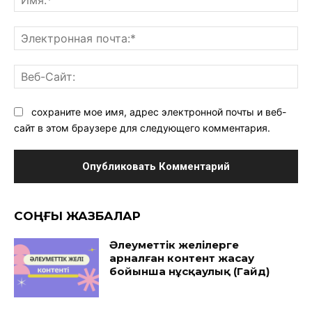
Эл
поч
Ве
Са
сохраните мое имя, адрес электронной почты и веб-
сайт в этом браузере для следующего комментария.
CОҢҒЫ ЖАЗБАЛАР
Әлеуметтік желілерге
арналған контент жасау
бойынша нұсқаулық (Гайд)