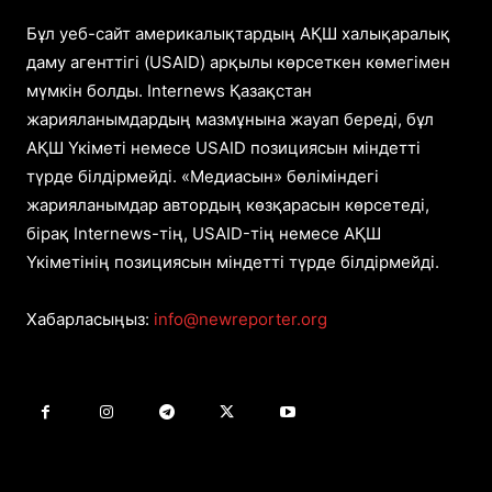
Бұл уеб-сайт америкалықтардың АҚШ халықаралық
даму агенттігі (USAID) арқылы көрсеткен көмегімен
мүмкін болды. Internews Қазақстан
жарияланымдардың мазмұнына жауап береді, бұл
АҚШ Үкіметі немесе USAID позициясын міндетті
түрде білдірмейді. «Медиасын» бөліміндегі
жарияланымдар автордың көзқарасын көрсетеді,
бірақ Internews-тің, USAID-тің немесе АҚШ
Үкіметінің позициясын міндетті түрде білдірмейді.
Хабарласыңыз:
info@newreporter.org