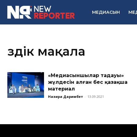
МЕДИАСЫН
МЕ
үздік мақала
«Медиасыншылар таңдауы»
жүлдесін алған бес қазақша
материал
Назира Даримбет
-
13.09.2021