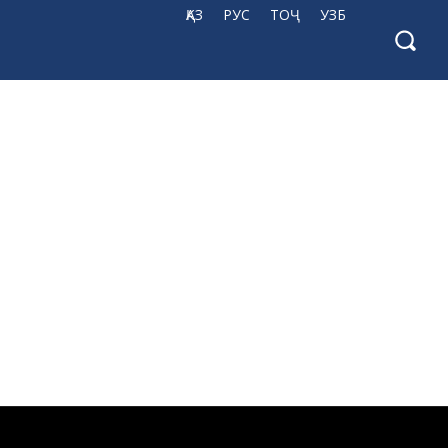
ҚАЗ
РУС
ТОҶ
УЗБ