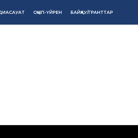
ДИАСАУАТ
ОҚЫП-ҮЙРЕН
БАЙҚАУ/ГРАНТТАР