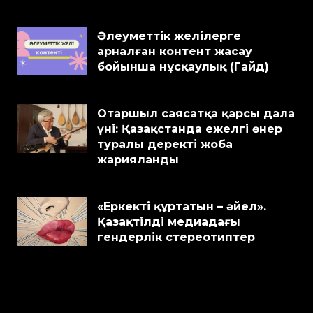
Әлеуметтік желілерге
арналған контент жасау
бойынша нұсқаулық (Гайд)
Отаршыл саясатқа қарсы дала
үні: Қазақстанда ежелгі өнер
туралы деректі жоба
жарияланды
«Еркекті құртатын – әйел».
Қазақтілді медиадағы
гендерлік стереотиптер