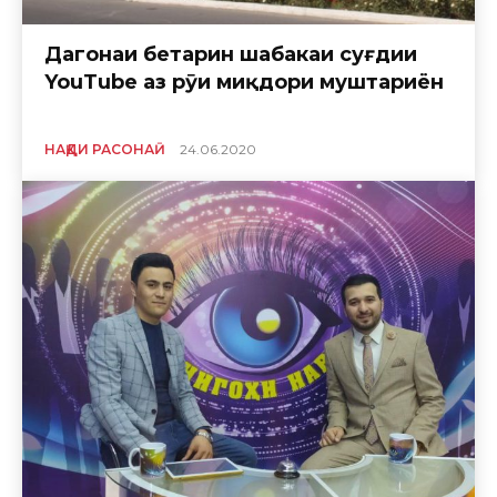
Даҳгонаи беҳтарин шабакаи суғдии
YouTube аз рӯи миқдори муштариён
НАҚДИ РАСОНАӢ
24.06.2020