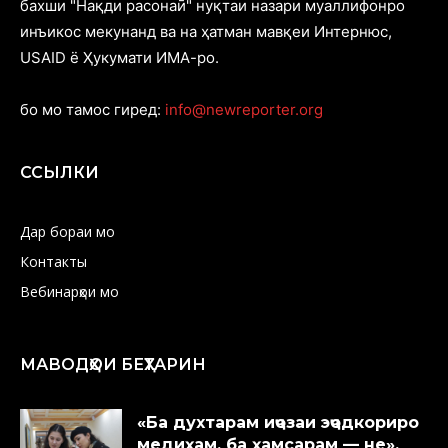
бахши "Нақди расонаӣ" нуқтаи назари муаллифонро
инъикос мекунанд ва на ҳатман мавқеи Интернюс,
USAID ё Ҳукумати ИМА-ро.
бо мо тамос гиред:
info@newreporter.org
ССЫЛКИ
Дар бораи мо
Контакты
Вебинарҳои мо
МАВОДҲОИ БЕҲТАРИН
«Ба духтарам иҷозаи эҷодкориро
медиҳам, ба ҳамсарам — не».