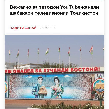
Вежагиҳо ва тазодҳои YouTube-канали
шабакаҳои телевизионии Тоҷикистон
НАҚДИ РАСОНАӢ
27.07.2020