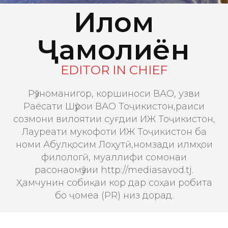
Илҳом
Ҷамолиён
EDITOR IN CHIEF
Рӯзноманигор, коршиноси ВАО, узви
Раёсати Шӯрои ВАО Тоҷикистон,раиси
созмони вилоятии суғдии ИЖ Тоҷикистон,
Лауреати мукофоти ИЖ Тоҷикистон ба
номи Абулқосим Лоҳутӣ,номзади илмҳои
филологӣ, муаллифи сомонаи
расонаомӯзии http://mediasavod.tj.
Ҳамчунин собиқаи кор дар соҳаи робита
бо ҷомеа (PR) низ дорад.