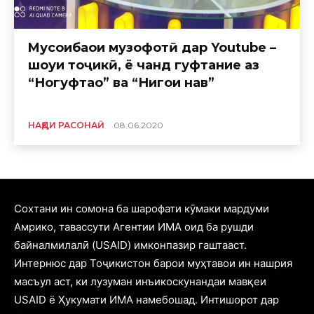
Mусоҳибаҳои музофотӣ дар Youtube –
шоуи тоҷикӣ, ё чанд гуфтание аз
“Ногуфтаҳо” ва “Нигоҳи нав”
НАҚДИ РАСОНАӢ
08.06.2020
Cохтани ин сомона ба шарофати кӯмаки мардуми
Амрико, тавассути Агентии ИМА оид ба рушди
байналмилалӣ (USAID) имконпазир гаштааст.
Интернюс дар Тоҷикистон барои муҳтавои ин нашрия
масъул аст, ки лузуман инъикоскунандаи мавқеи
USAID ё Ҳукумати ИМА намебошад. Интишорот дар