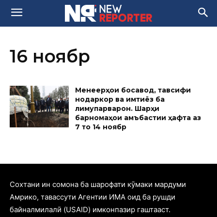
16 ноябр
Менеҷерҳои босавод, тавсифи
нодаркор ва имтиёз ба
лимупарварон. Шарҳи
барномаҳои ҷамъбастии ҳафта аз
7 то 14 ноябр
Cохтани ин сомона ба шарофати кӯмаки мардуми
Амрико, тавассути Агентии ИМА оид ба рушди
байналмилалӣ (USAID) имконпазир гаштааст.