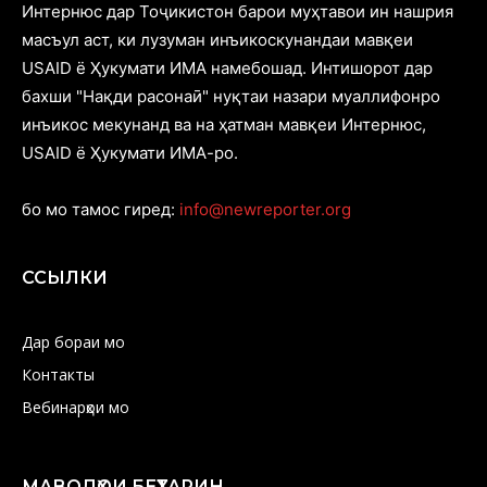
Интернюс дар Тоҷикистон барои муҳтавои ин нашрия
масъул аст, ки лузуман инъикоскунандаи мавқеи
USAID ё Ҳукумати ИМА намебошад. Интишорот дар
бахши "Нақди расонаӣ" нуқтаи назари муаллифонро
инъикос мекунанд ва на ҳатман мавқеи Интернюс,
USAID ё Ҳукумати ИМА-ро.
бо мо тамос гиред:
info@newreporter.org
ССЫЛКИ
Дар бораи мо
Контакты
Вебинарҳои мо
МАВОДҲОИ БЕҲТАРИН