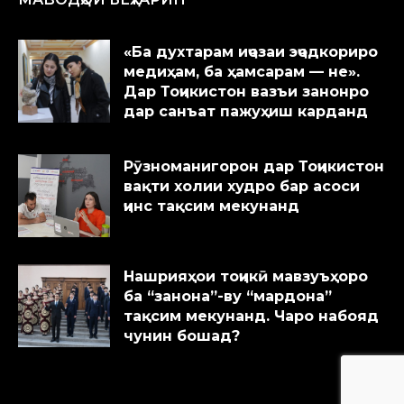
«Ба духтарам иҷозаи эҷодкориро
медиҳам, ба ҳамсарам — не».
Дар Тоҷикистон вазъи занонро
дар санъат пажуҳиш карданд
Рӯзноманигорон дар Тоҷикистон
вақти холии худро бар асоси
ҷинс тақсим мекунанд
Нашрияҳои тоҷикӣ мавзуъҳоро
ба “занона”-ву “мардона”
тақсим мекунанд. Чаро набояд
чунин бошад?