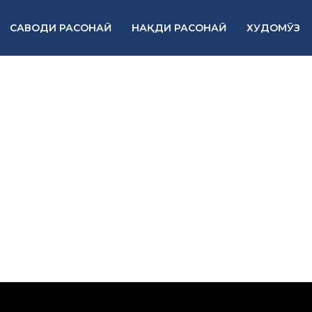
САВОДИ РАСОНАӢ
НАҚДИ РАСОНАӢ
ХУДОМӮЗ