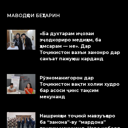
МАВОДҲОИ БЕҲТАРИН
«Ба духтарам иҷозаи
эҷодкориро медиҳам, ба
ҳамсарам — не». Дар
Тоҷикистон вазъи занонро дар
санъат пажуҳиш карданд
Рӯзноманигорон дар
Тоҷикистон вақти холии худро
бар асоси ҷинс тақсим
мекунанд
Нашрияҳои тоҷикӣ мавзуъҳоро
ба “занона”-ву “мардона”