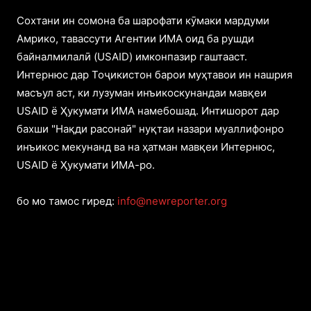
Cохтани ин сомона ба шарофати кӯмаки мардуми
Амрико, тавассути Агентии ИМА оид ба рушди
байналмилалӣ (USAID) имконпазир гаштааст.
Интернюс дар Тоҷикистон барои муҳтавои ин нашрия
масъул аст, ки лузуман инъикоскунандаи мавқеи
USAID ё Ҳукумати ИМА намебошад. Интишорот дар
бахши "Нақди расонаӣ" нуқтаи назари муаллифонро
инъикос мекунанд ва на ҳатман мавқеи Интернюс,
USAID ё Ҳукумати ИМА-ро.
бо мо тамос гиред:
info@newreporter.org