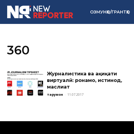
ОЗМУНҲО/ГРАНТҲО
360
Журналистика ва ҳақиқати
виртуалӣ: роҳнамо, истинод,
маслиҳат
тарҷумон
-
11.07.2017