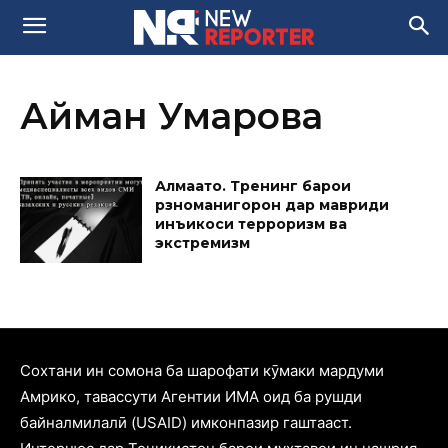
Айман Умарова
Алмаато. Тренинг барои
рӯзноманигорон дар мавриди
инъикоси терроризм ва
экстремизм
Cохтани ин сомона ба шарофати кӯмаки мардуми
Амрико, тавассути Агентии ИМА оид ба рушди
байналмилалӣ (USAID) имконпазир гаштааст.