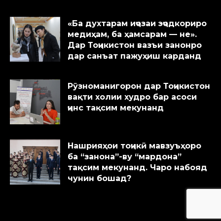
«Ба духтарам иҷозаи эҷодкориро
медиҳам, ба ҳамсарам — не».
Дар Тоҷикистон вазъи занонро
дар санъат пажуҳиш карданд
Рӯзноманигорон дар Тоҷикистон
вақти холии худро бар асоси
ҷинс тақсим мекунанд
Нашрияҳои тоҷикӣ мавзуъҳоро
ба “занона”-ву “мардона”
тақсим мекунанд. Чаро набояд
чунин бошад?