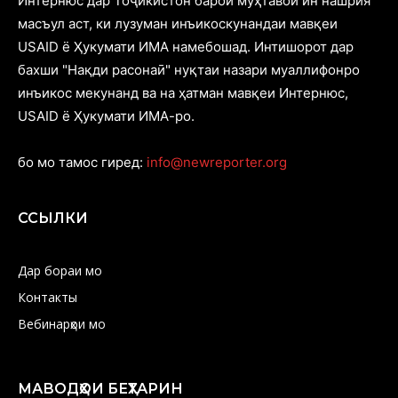
Интернюс дар Тоҷикистон барои муҳтавои ин нашрия
масъул аст, ки лузуман инъикоскунандаи мавқеи
USAID ё Ҳукумати ИМА намебошад. Интишорот дар
бахши "Нақди расонаӣ" нуқтаи назари муаллифонро
инъикос мекунанд ва на ҳатман мавқеи Интернюс,
USAID ё Ҳукумати ИМА-ро.
бо мо тамос гиред:
info@newreporter.org
ССЫЛКИ
Дар бораи мо
Контакты
Вебинарҳои мо
МАВОДҲОИ БЕҲТАРИН