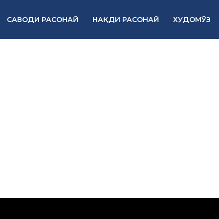
САВОДИ РАСОНАӢ
НАҚДИ РАСОНАӢ
ХУДОМӮЗ