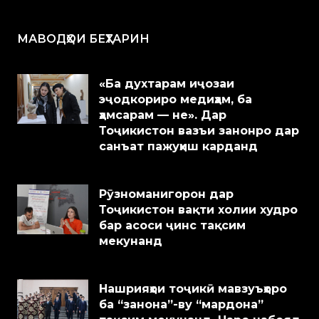
МАВОДҲОИ БЕҲТАРИН
«Ба духтарам иҷозаи
эҷодкориро медиҳам, ба
ҳамсарам — не». Дар
Тоҷикистон вазъи занонро дар
санъат пажуҳиш карданд
Рӯзноманигорон дар
Тоҷикистон вақти холии худро
бар асоси ҷинс тақсим
мекунанд
Нашрияҳои тоҷикӣ мавзуъҳоро
ба “занона”-ву “мардона”