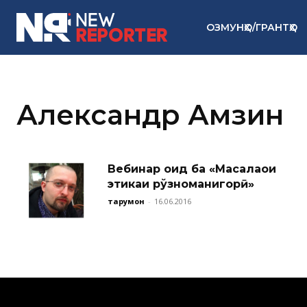
ОЗМУНҲО/ГРАНТҲО
Александр Амзин
Вебинар оид ба «Масалаҳои
этикаи рўзноманигорӣ»
тарҷумон
-
16.06.2016