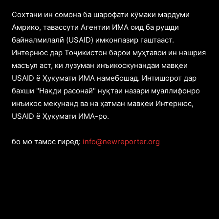
Cохтани ин сомона ба шарофати кӯмаки мардуми
Амрико, тавассути Агентии ИМА оид ба рушди
байналмилалӣ (USAID) имконпазир гаштааст.
Интернюс дар Тоҷикистон барои муҳтавои ин нашрия
масъул аст, ки лузуман инъикоскунандаи мавқеи
USAID ё Ҳукумати ИМА намебошад. Интишорот дар
бахши "Нақди расонаӣ" нуқтаи назари муаллифонро
инъикос мекунанд ва на ҳатман мавқеи Интернюс,
USAID ё Ҳукумати ИМА-ро.
бо мо тамос гиред:
info@newreporter.org