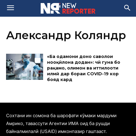
Александр Коляндр
«Ба одамони доно саволҳои
нооқӣлона додан»: чӣ гуна бо
рақамҳо, олимон ва иттилооти
илмӣ дар бораи COVID-19 кор
бояд кард
Cохтани ин сомона ба шарофати кӯмаки мардуми
Амрико, тавассути Агентии ИМА оид ба рушди
байналмилалӣ (USAID) имконпазир гаштааст.