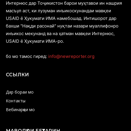
Интернюс дар Тоҷикистон барои муҳтавои ин нашрия
масъул аст, ки лузуман инъикоскунандаи мавқеи
USAID ё Ҳукумати ИМА намебошад. Интишорот дар
бахши "Нақди расонаӣ" нуқтаи назари муаллифонро
инъикос мекунанд ва на ҳатман мавқеи Интернюс,
USAID ё Ҳукумати ИМА-ро.
бо мо тамос гиред:
info@newreporter.org
ССЫЛКИ
Дар бораи мо
Контакты
Вебинарҳои мо
МАВОДҲОИ БЕҲТАРИН