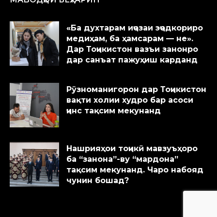
«Ба духтарам иҷозаи эҷодкориро
медиҳам, ба ҳамсарам — не».
Дар Тоҷикистон вазъи занонро
дар санъат пажуҳиш карданд
Рӯзноманигорон дар Тоҷикистон
вақти холии худро бар асоси
ҷинс тақсим мекунанд
Нашрияҳои тоҷикӣ мавзуъҳоро
ба “занона”-ву “мардона”
тақсим мекунанд. Чаро набояд
чунин бошад?