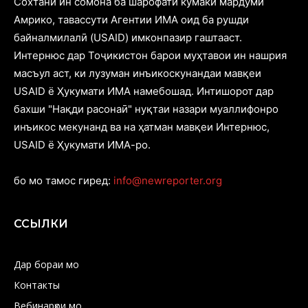
Cохтани ин сомона ба шарофати кӯмаки мардуми
Амрико, тавассути Агентии ИМА оид ба рушди
байналмилалӣ (USAID) имконпазир гаштааст.
Интернюс дар Тоҷикистон барои муҳтавои ин нашрия
масъул аст, ки лузуман инъикоскунандаи мавқеи
USAID ё Ҳукумати ИМА намебошад. Интишорот дар
бахши "Нақди расонаӣ" нуқтаи назари муаллифонро
инъикос мекунанд ва на ҳатман мавқеи Интернюс,
USAID ё Ҳукумати ИМА-ро.
бо мо тамос гиред:
info@newreporter.org
ССЫЛКИ
Дар бораи мо
Контакты
Вебинарҳои мо