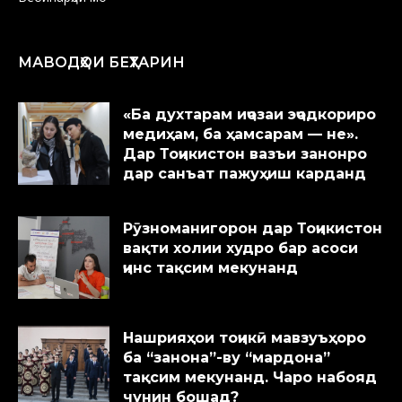
МАВОДҲОИ БЕҲТАРИН
«Ба духтарам иҷозаи эҷодкориро
медиҳам, ба ҳамсарам — не».
Дар Тоҷикистон вазъи занонро
дар санъат пажуҳиш карданд
Рӯзноманигорон дар Тоҷикистон
вақти холии худро бар асоси
ҷинс тақсим мекунанд
Нашрияҳои тоҷикӣ мавзуъҳоро
ба “занона”-ву “мардона”
тақсим мекунанд. Чаро набояд
чунин бошад?