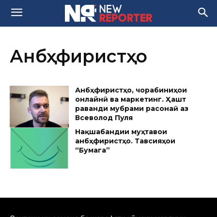
Анбӯҳфиристҳо
Анбӯҳфиристҳо, чорабиниҳои
онлайнӣ ва маркетинг. Ҳашт
раванди мубрами расонаӣ аз
Всеволод Пуля
Нақшабандии муҳтавои
анбӯҳфиристҳо. Тавсияҳои
“Бумага”