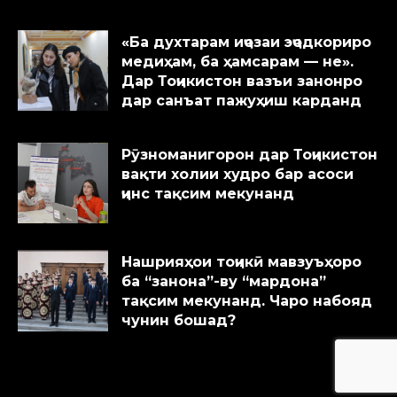
«Ба духтарам иҷозаи эҷодкориро
медиҳам, ба ҳамсарам — не».
Дар Тоҷикистон вазъи занонро
дар санъат пажуҳиш карданд
Рӯзноманигорон дар Тоҷикистон
вақти холии худро бар асоси
ҷинс тақсим мекунанд
Нашрияҳои тоҷикӣ мавзуъҳоро
ба “занона”-ву “мардона”
тақсим мекунанд. Чаро набояд
чунин бошад?