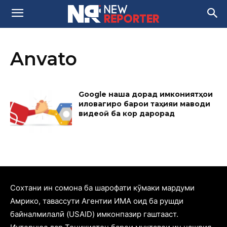
Anvato
Google нақша дорад имкониятҳои
иловагиро барои таҳияи маводи
видеоӣ ба кор дарорад
Cохтани ин сомона ба шарофати кӯмаки мардуми
Амрико, тавассути Агентии ИМА оид ба рушди
байналмилалӣ (USAID) имконпазир гаштааст.