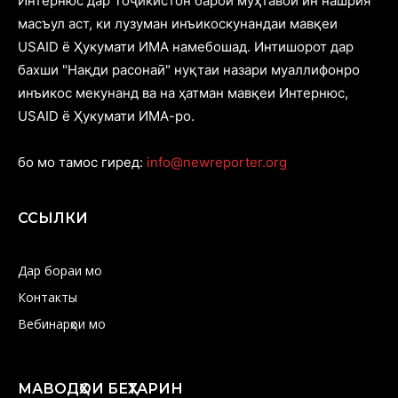
Интернюс дар Тоҷикистон барои муҳтавои ин нашрия
масъул аст, ки лузуман инъикоскунандаи мавқеи
USAID ё Ҳукумати ИМА намебошад. Интишорот дар
бахши "Нақди расонаӣ" нуқтаи назари муаллифонро
инъикос мекунанд ва на ҳатман мавқеи Интернюс,
USAID ё Ҳукумати ИМА-ро.
бо мо тамос гиред:
info@newreporter.org
ССЫЛКИ
Дар бораи мо
Контакты
Вебинарҳои мо
МАВОДҲОИ БЕҲТАРИН