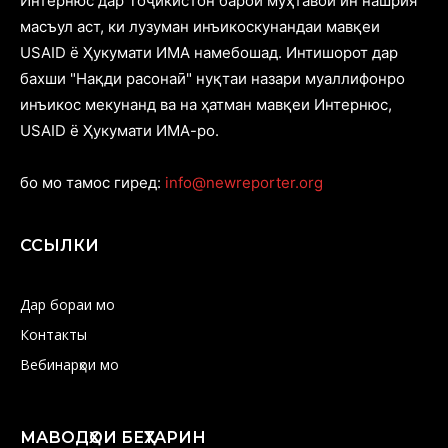
Интернюс дар Тоҷикистон барои муҳтавои ин нашрия
масъул аст, ки лузуман инъикоскунандаи мавқеи
USAID ё Ҳукумати ИМА намебошад. Интишорот дар
бахши "Нақди расонаӣ" нуқтаи назари муаллифонро
инъикос мекунанд ва на ҳатман мавқеи Интернюс,
USAID ё Ҳукумати ИМА-ро.
бо мо тамос гиред:
info@newreporter.org
ССЫЛКИ
Дар бораи мо
Контакты
Вебинарҳои мо
МАВОДҲОИ БЕҲТАРИН