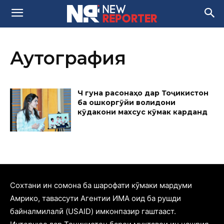
Аутография
Чӣ гуна расонаҳо дар Тоҷикистон
ба ошкоргӯйи волидони
кӯдакони махсус кӯмак карданд
Cохтани ин сомона ба шарофати кӯмаки мардуми
Амрико, тавассути Агентии ИМА оид ба рушди
байналмилалӣ (USAID) имконпазир гаштааст.