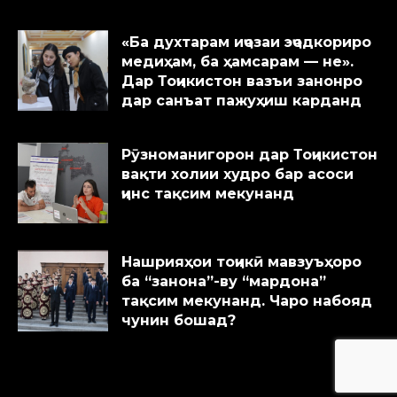
«Ба духтарам иҷозаи эҷодкориро
медиҳам, ба ҳамсарам — не».
Дар Тоҷикистон вазъи занонро
дар санъат пажуҳиш карданд
Рӯзноманигорон дар Тоҷикистон
вақти холии худро бар асоси
ҷинс тақсим мекунанд
Нашрияҳои тоҷикӣ мавзуъҳоро
ба “занона”-ву “мардона”
тақсим мекунанд. Чаро набояд
чунин бошад?