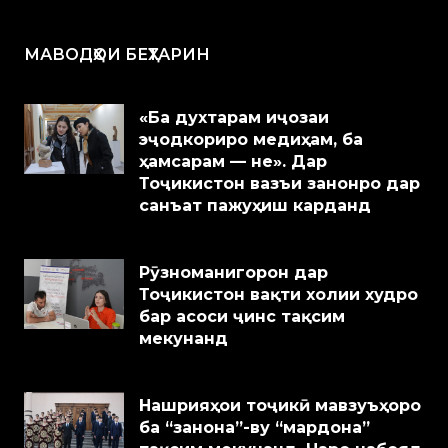
МАВОДҲОИ БЕҲТАРИН
«Ба духтарам иҷозаи
эҷодкориро медиҳам, ба
ҳамсарам — не». Дар
Тоҷикистон вазъи занонро дар
санъат пажуҳиш карданд
Рӯзноманигорон дар
Тоҷикистон вақти холии худро
бар асоси ҷинс тақсим
мекунанд
Нашрияҳои тоҷикӣ мавзуъҳоро
ба “занона”-ву “мардона”