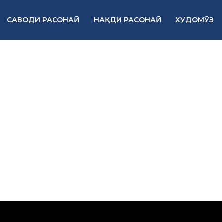
САВОДИ РАСОНАӢ
НАҚДИ РАСОНАӢ
ХУДОМӮЗ