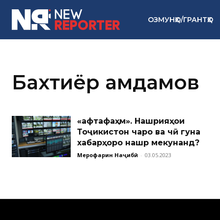
ОЗМУНҲО/ГРАНТҲО
Бахтиёр Ҳамдамов
«Ҳафтафаҳм». Нашрияҳои
Тоҷикистон чаро ва чӣ гуна
хабарҳоро нашр мекунанд?
Меҳрофарин Наҷибӣ
-
03.05.2023