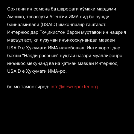
Cохтани ин сомона ба шарофати кӯмаки мардуми
Амрико, тавассути Агентии ИМА оид ба рушди
байналмилалӣ (USAID) имконпазир гаштааст.
Интернюс дар Тоҷикистон барои муҳтавои ин нашрия
масъул аст, ки лузуман инъикоскунандаи мавқеи
USAID ё Ҳукумати ИМА намебошад. Интишорот дар
бахши "Нақди расонаӣ" нуқтаи назари муаллифонро
инъикос мекунанд ва на ҳатман мавқеи Интернюс,
USAID ё Ҳукумати ИМА-ро.
бо мо тамос гиред:
info@newreporter.org